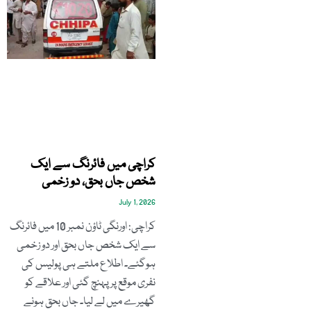
کراچی میں فائرنگ سے ایک
شخص جاں بحق، دو زخمی
July 1, 2026
کراچی: اورنگی ٹاؤن نمبر 10 میں فائرنگ
سے ایک شخص جاں بحق اور دو زخمی
ہوگئے۔ اطلاع ملتے ہی پولیس کی
نفری موقع پر پہنچ گئی اور علاقے کو
گھیرے میں لے لیا۔ جاں بحق ہونے