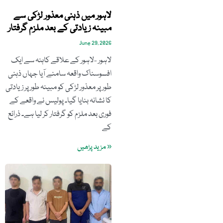
لاہور میں ذہنی معذور لڑکی سے
مبینہ زیادتی کے بعد ملزم گرفتار
June 29, 2026
لاہور -لاہور کے علاقے کاہنہ سے ایک
افسوسناک واقعہ سامنے آیا جہاں ذہنی
طور پر معذور لڑکی کو مبینہ طور پر زیادتی
کا نشانہ بنایا گیا۔ پولیس نے واقعے کے
فوری بعد ملزم کو گرفتار کر لیا ہے۔ ذرائع
کے
« مزید پڑھیں