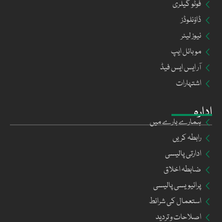
فوٹو گیلری
ڈاؤنلوڈز
نیوز لیٹر
موبائل ایپ
آر ایس ایس فیڈ
اشتہارات
ادارہ
ہمارے بارے میں
رابطہ کریں
ادارتی پالیسی
ضابطہ اخلاق
پرائیویسی پالیسی
استعمال کی شرائط
اصلاحات و تردید