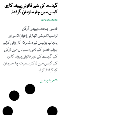
گردے کی غیر قانونی پیوند کاری
کیس میں چار ملزمان گرفتار
June 23, 2026
قصور- پنجاب ہیومن آرگن
ٹرانسپلانٹیشن اتھارٹی (فوٹا) لاہور اور
پنجاب پولیس نے مشترکہ کارروائی کرتے
ہوئے قصور کے نجی ہسپتال میں لڑکی
کے گردے کی غیر قانونی پیوند کاری
کے کیس میں ڈاکٹر سمیت چار ملزمان
کو گرفتار کر لیا۔
« مزید پڑھیں