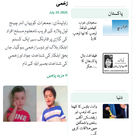
زخمی
July 24, 2026
پاکستان
راولپنڈی: جمعرات کو یہاں انٹر چینج
سعودی عرب
کیلئے ڈونلڈ
ٹول پلازہ کے قریب نامعلوم مسلح افراد
ٹرمپ کا نیا ٹرمپ
کی گاڑی پر فائرنگ سے ایک کسٹم
کارڈ
اہلکار ہلاک اور دوسرا زخمی ہوگیا۔ جاں
بحق اہلکار کی شناخت جواد اور زخمی
فیفا فٹ بال
پاکستان کا
کی شناخت بصیر اللہ کے نام
مگر….
« مزید پڑھیں
دنیا
وائٹ ہاؤس کا کہنا
ہے کہ ٹرمپ اور
زیلنسکی اگلے
ہفتے واشنگٹن
میں ملاقات کریں
گے۔