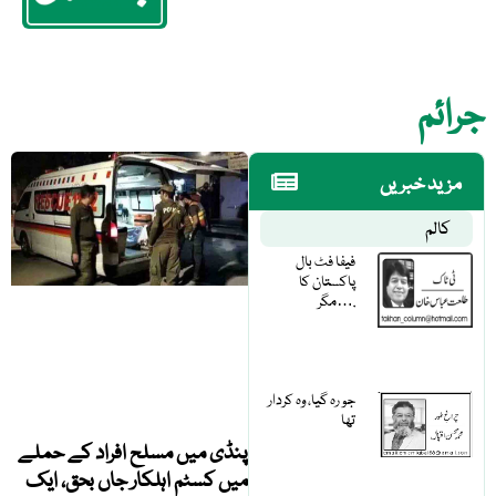
جرائم
مزید خبریں
کالم
فیفا فٹ بال
پاکستان کا
مگر….
جو رہ گیا، وہ کردار
تھا
پنڈی میں مسلح افراد کے حملے
میں کسٹم اہلکار جاں بحق، ایک