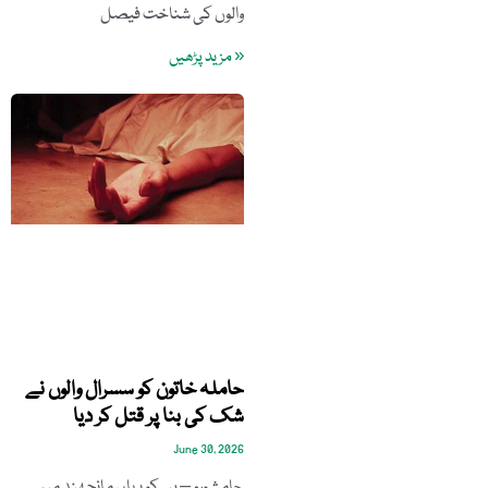
والوں کی شناخت فیصل
« مزید پڑھیں
حاملہ خاتون کو سسرال والوں نے
شک کی بنا پر قتل کر دیا
June 30, 2026