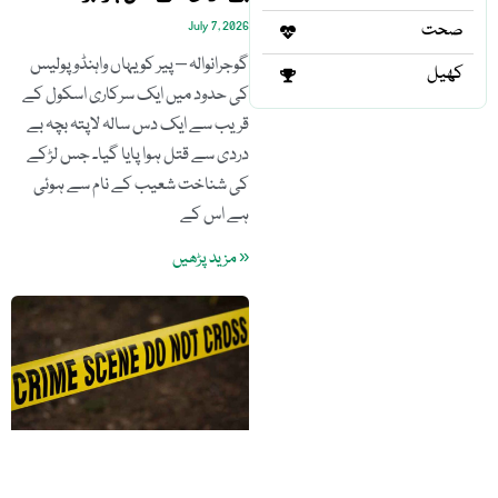
صحت
July 7, 2026
گوجرانوالہ – پیر کو یہاں واہنڈو پولیس
کھیل
کی حدود میں ایک سرکاری اسکول کے
قریب سے ایک دس سالہ لاپتہ بچہ بے
دردی سے قتل ہوا پایا گیا۔ جس لڑکے
کی شناخت شعیب کے نام سے ہوئی
ہے اس کے
« مزید پڑھیں