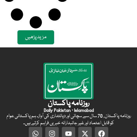
مزید پڑھیں
روزنامہ پاکستان
Daily Pakistan · Islamabad
روزنامہ پاکستان, 70 سال سے سچائی اور دیانتداری کی آواز۔ ہم پاکستانی عوام
کو قابل اعتماد اور غیر جانبدارانہ خبریں فراہم کرتے ہیں۔