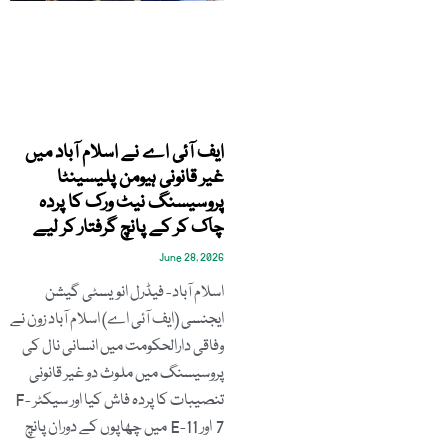
ایف آئی اے نے اسلام آباد میں
غیر قانونی ہیومن پلیسینٹا
پروسیسنگ نیٹ ورک کا پردہ
چاک کر کے پانچ گرفتار کر لیے
June 28, 2026
اسلام آباد- فیڈرل انویسٹی گیشن
ایجنسی (ایف آئی اے) اسلام آباد زون نے
وفاقی دارالحکومت میں انسانی نال کی
پروسیسنگ میں ملوث دو غیر قانونی
تنصیبات کا پردہ فاش کیا اور سیکٹر F-
7 اور E-11 میں چھاپوں کے دوران پانچ