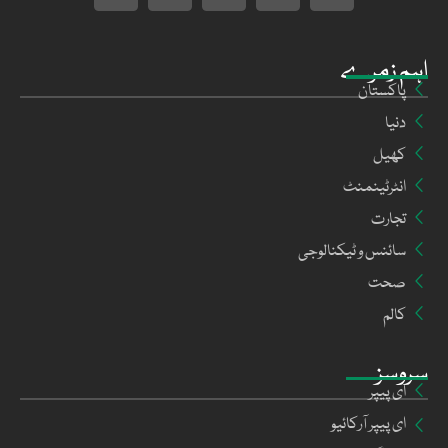
اہم زمرے
پاکستان
دنیا
کھیل
انٹرٹینمنٹ
تجارت
سائنس و ٹیکنالوجی
صحت
کالم
سروسز
ای پیپر
ای پیپر آرکائیو