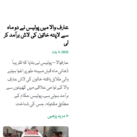
عارف والا میں پولیس نے دو ماہ
سے لاپتہ خاتون کی لاش برآمد کر
لی
July 4, 2026
عارفوالا – پولیس نے بتایا کہ تقریباً
ڈھائی ماہ قبل مبینہ طور پر اغوا ہونے
والی طلاق یافتہ خاتون کی لاش عارف
والا کے نواحی علاقے میں کھیتوں سے
برآمد ہوئی ہے۔ پولیس حکام کے
مطابق مقتولہ، جس کی شناخت
« مزید پڑھیں