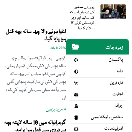
ایران نے حملوں
کے درمیان امریکہ
کے ساتھ ایم او یو
کو معطل کرنے کا
اعلان کر دیا۔
اغوا ہونے والا چھ سالہ بچہ قتل
ہوا پایا گیا۔
زمرہ جات
July 8, 2026
کراچی – پیر کو لاپتہ ہونے والے چھ
پاکستان
سالہ بچے کی لاش منگل کو یہاں ملی۔
دنیا
کراچی میں اغوا ہونے والے چھ سالہ
بچے کی لاش لی مارکیٹ پنجابی گلی
تازہ ترین
سے برآمد ہوئی ہے۔ ولی کو پیر کی شام
تجارت
ان
جرائم
« مزید پڑھیں
سائنس و ٹیکنالوجی
گوجرانوالہ میں 10 سالہ لاپتہ بچہ
انٹرٹینمنٹ
بے دردی سے قتل ہوا برآمد