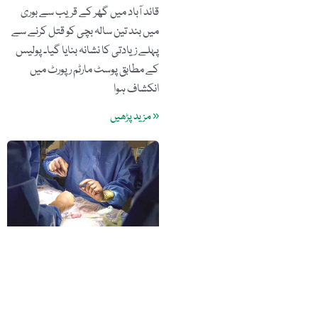
قائد آباد میں گھر کے قریب سے بوری
میں بند تین سالہ بچی کو قتل کرنے سے
پہلے زیادتی کا نشانہ بنایا گیا۔ پولیس
کے مطابق پوسٹ مارٹم رپورٹ میں
انکشاف ہوا
« مزید پڑھیں