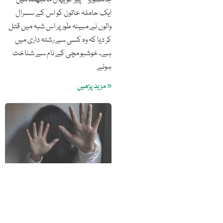
جامشورو – پیر کو یہاں مانجھند میں
ایک حاملہ خاتون کو اس کے سسرال
والوں نے مبینہ طور پر اس شبہ میں قتل
کر دیا کہ وہ کسی سے رشتہ داری میں
ہے۔ خوشبو مچی کے نام سے شناخت
ہونے
« مزید پڑھیں