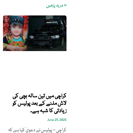
« مزید پڑھیں
کراچی میں تین سالہ بچی کی
لاش ملنے کے بعد پولیس کو
زیادتی کا شبہ ہے۔
June 25, 2026
کراچی – پولیس نے دعویٰ کیا ہے کہ