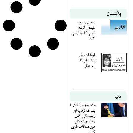
پاکستان
سعودی عرب
کیلئے ڈونلڈ
ٹرمپ کا نیا ٹرمپ
کارڈ
فیفا فٹ بال
پاکستان کا
مگر….
دنیا
وائٹ ہاؤس کا کہنا
ہے کہ ٹرمپ اور
زیلنسکی اگلے
ہفتے واشنگٹن
میں ملاقات کریں
گے۔