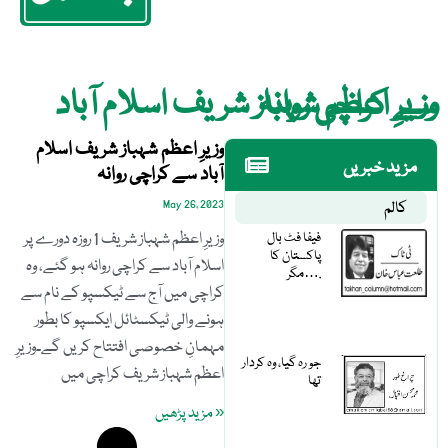
وزیرِ اعظم شہباز شریف اسلام آباد سے کراچی روانہ
وزیرِ اعظم شہباز شریف اسلام
مزید خبریں
آباد سے کراچی روانہ
کالم
May 26, 2023
فیفا فٹ بال
وزیرِ اعظم شہباز شریف 1 روزہ دورے پر
پاکستان کا
اسلام آباد سے کراچی روانہ ہو گئے، وہ
مگر….
کراچی میں آج سے ٹیکسپو کے نام سے
ہونے والی ٹیکسٹائل ایکسپو کا بطور
مہمانِ خصوصی افتتاح کریں گے۔وزیرِ
جو رہ گیا، وہ کردار
اعظم شہباز شریف کراچی میں
تھا
« مزید پڑھیں