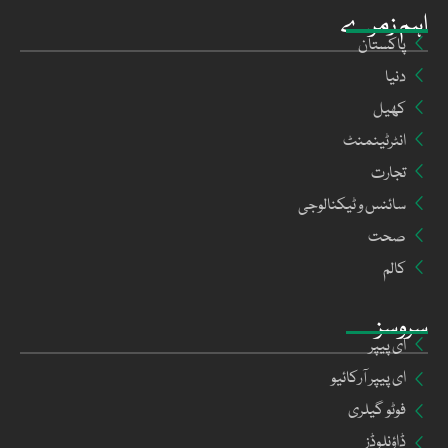
اہم زمرے
پاکستان
دنیا
کھیل
انٹرٹینمنٹ
تجارت
سائنس و ٹیکنالوجی
صحت
کالم
سروسز
ای پیپر
ای پیپر آرکائیو
فوٹو گیلری
ڈاؤنلوڈز