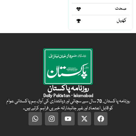
صحت
کھیل
روزنامہ پاکستان
Daily Pakistan · Islamabad
روزنامہ پاکستان, 70 سال سے سچائی اور دیانتداری کی آواز۔ ہم پاکستانی عوام
کو قابل اعتماد اور غیر جانبدارانہ خبریں فراہم کرتے ہیں۔