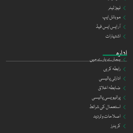
نیوز لیٹر
موبائل ایپ
آر ایس ایس فیڈ
اشتہارات
ادارہ
ہمارے بارے میں
رابطہ کریں
ادارتی پالیسی
ضابطہ اخلاق
پرائیویسی پالیسی
استعمال کی شرائط
اصلاحات و تردید
کریئرز