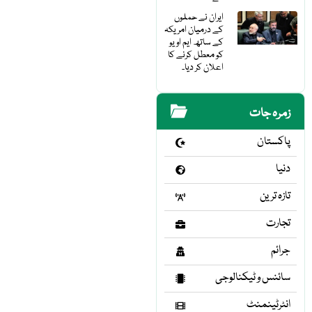
ایران نے حملوں
کے درمیان امریکہ
کے ساتھ ایم او یو
کو معطل کرنے کا
اعلان کر دیا۔
زمرہ جات
پاکستان
دنیا
تازہ ترین
تجارت
جرائم
سائنس و ٹیکنالوجی
انٹرٹینمنٹ