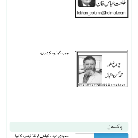
جو رہ گیا، وہ کردار تھا
پاکستان
سعودی عرب کیلئے ڈونلڈ ٹرمپ کا نیا