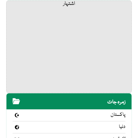
اشتہار
زمرہ جات
پاکستان
دنیا