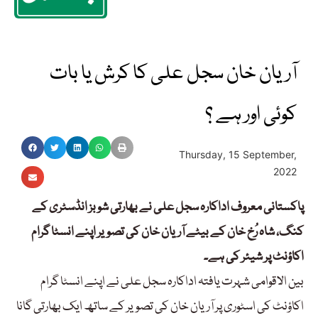
آریان خان سجل علی کا کرش یا بات
کوئی اور ہے ؟
Thursday, 15 September,
2022
پاکستانی معروف اداکارہ سجل علی نے بھارتی شوبز انڈسٹری کے
کنگ، شاہ رُخ خان کے بیٹے آریان خان کی تصویر اپنے انسٹا گرام
اکاؤنٹ پر شیئر کی ہے۔
بین الاقوامی شہرت یافتہ اداکارہ سجل علی نے اپنے انسٹا گرام
اکاؤنٹ کی اسٹوری پر آریان خان کی تصویر کے ساتھ ایک بھارتی گانا