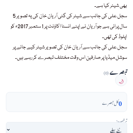
بھی شیئر کیا ہے۔
سجل علی کی جانب سے شیئر کی گئی آریان خان کی یہ تصویر 5
سال پرانی ہے جو آریان نے اپنے انسٹا اکاؤنٹ پر 1 ستمبر 2017ء کو
اپلوڈ کی تھی۔
سجل علی کی جانب سے آریان خان کی تصویر شیئر کیے جانے پر
سوشل میڈیا پر صارفین اس وقت مختلف تبصرے کر رہے ہیں۔
تبصرے
(0)
🌙
0
کل تبصرے
ترتیب: