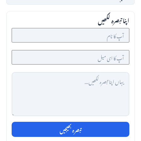
اپنا تبصرہ لکھیں
تبصرہ بھیجیں