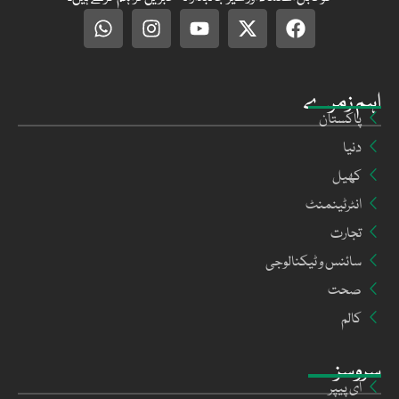
اہم زمرے
پاکستان
دنیا
کھیل
انٹرٹینمنٹ
تجارت
سائنس و ٹیکنالوجی
صحت
کالم
سروسز
ای پیپر