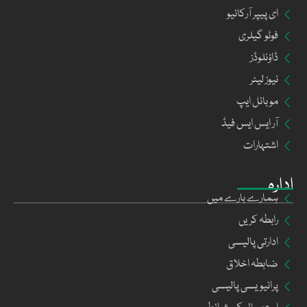
ای پیپر آرکائیو
فوٹو گیلری
ڈاؤنلوڈز
نیوز لیٹر
موبائل ایپ
آر ایس ایس فیڈ
اشتہارات
ادارہ
ہمارے بارے میں
رابطہ کریں
ادارتی پالیسی
ضابطہ اخلاق
پرائیویسی پالیسی