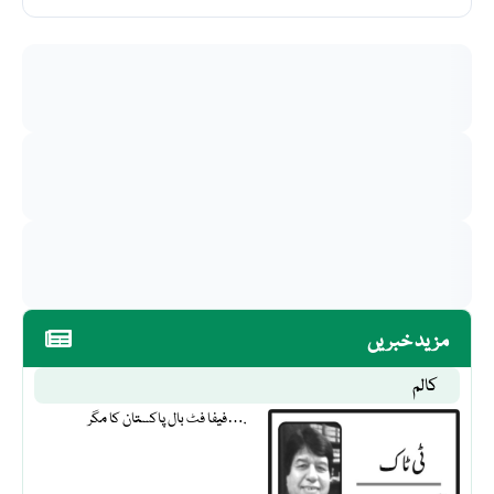
مزید خبریں
کالم
فیفا فٹ بال پاکستان کا مگر….