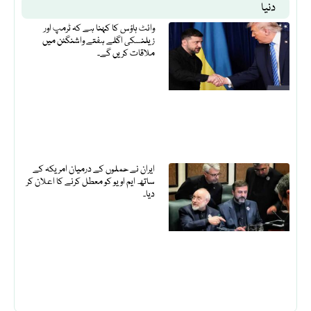
دنیا
وائٹ ہاؤس کا کہنا ہے کہ ٹرمپ اور
زیلنسکی اگلے ہفتے واشنگٹن میں
ملاقات کریں گے۔
ایران نے حملوں کے درمیان امریکہ کے
ساتھ ایم او یو کو معطل کرنے کا اعلان کر
دیا۔