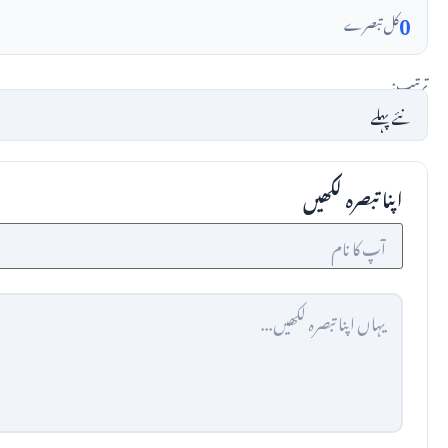
0
کل تبصرے
ترتیب:
اپنا تبصرہ لکھیں