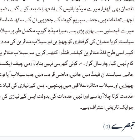
نقصان بھی اٹھایا، میرے میڈیا ہائوس کے اشتہارات بند کیے گئے ، ضی
اچھے تعلقات ہیں، جتنے سپریم کورٹ کے ججز ہیں ان کے ساتھ شناسائی 
میرے فیصلوں سے بھری پڑی ہے ، میرا میڈیا گروپ مکمل طور پر سیلاب 
سیاست کو یا عمران کی گرفتاری کو چھوڑیں اور سیلاب متاثرین کی مد
کیے اسی طرح فلڈ متاثرین کیلئے فنڈر اکٹھے کریں، ہم سیلاب متاثرین
کام نہیں کیا، چار سال گزارے کوئی گھر ہی نہیں بنایا، آرمی چیف ایکسٹ
جائے ، سیاستدان فیلڈ میں جائیں، ماضی قریب میں جب سیلاب آیا تو 
چھوڑ یں اور سیلاب متاثرہ علاقوں میں پہنچیں۔ایس کے نیازی کی قیا
خدمت کرتا چلا آرہا ہے اور انہیں خدمات کی بدولت ایس کے نیازی کی خ
جو ایک تاریخی اعتراف ہے۔
تبصرے
(0)