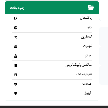
زمرہ جات
پاکستان
دنیا
تازہ ترین
تجارت
جرائم
سائنس و ٹیکنالوجی
انٹرٹینمنٹ
صحت
کھیل