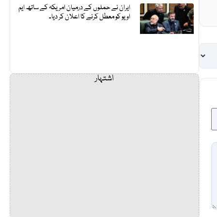
ایران نے حملوں کے درمیان امریکہ کے ساتھ ایم
او یو کو معطل کرنے کا اعلان کر دیا۔
اشتہار