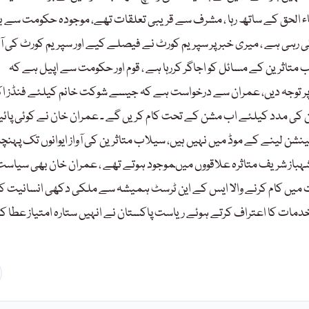
اء الحق کے ساتھ رہا ، مشرف سے قریبی تعلقات تھے، موجودہ حکومت سے 
رہی ہے ، میری خبر پر سپریم کورٹ نے فیصلے کیے اور سپریم کورٹ کی آر
متاثرین کے مسائل کو اجاگر کررہا ہے ، قوم اور حکومت سے اپیل ہے کہ
د پر توجہ دیں، عمران سے درخواست ہے کہ جیسے شوکت خانم کیلئے فنڈز ا
 کی مدد کیلئے اب مشن کے تحت کام کریں گے ۔ عمران خان نے کوئی پائید
ینشن لینے کے موڈ میں نہیں ہیں، سیلاب متاثرین کی آواز ایوانوں تک پہنچا
شہباز شریف متاثرہ علاقووں میںموجود ہوتے تھے ، عمران خان بھی سیاس
دت میں کام کرنے والا ایس کے این ٹرسٹ ہمیشہ سے ملکی دکھی انسانیت ک
دمات کا اعتراف کرتے ہوئے ریاست پاکستان نے انہیں ستارہ امتیاز عطا ک