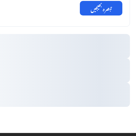
تبصرہ بھیجیں