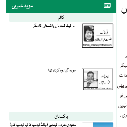
ں
مزید خبریں
کالم
فیفا فٹ بال پاکستان کا مگر….
ے
یکر
جو رہ گیا، وہ کردار تھا
ادات
ر بھی
 تو
نہیں
ی ،
پاکستان
سعودی عرب کیلئے ڈونلڈ ٹرمپ کا نیا ٹرمپ کارڈ