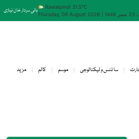
🌤 Rawalpindi 31.5°C
بانی سردار خان نیازی
1448
|
Thursday, 06 August 2026
ارت
سا ئنس و ٹیکنالوجی
موسم
کالم
مزید