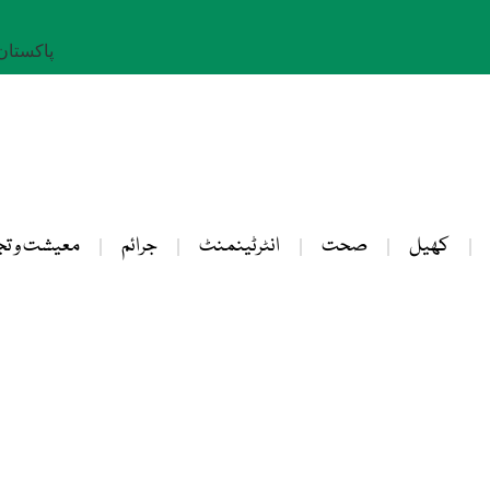
پاکستان: 23 صفر 
کھیل
صحت
انٹرٹینمنٹ
جرائم
معیشت و تج