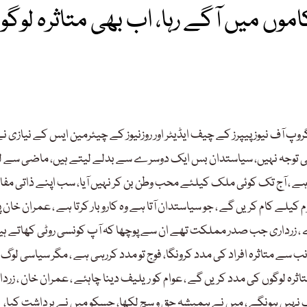
ں میں آگے رہا، اب بھی متاثرہ لوگو
وپ آف نیوز پیپرز کے چیف ایڈیٹر اور روزنیوز کے چیئرمین ایس کے نیازی ن
ی کی توجہ نہیں، سیاستدان بس ایک دوسرے سے بدلے لیتے ہیں، ماضی سے ل
ر تا ہے ، آج تک کوئی ملک کیلئے محب وطن بن کر نہیں آیا، سب اپنے ذاتی مف
کیلے کام کریں گے ، جو سیاستدان آتا ہے وہ کاروبار کرتا ہے ، عمران خان پ
 ، زرداری جب صدر مملکت تھے ان سے پوچھا کہ آپ کونسی روٹی کھاتے ہیں
ب سے متاثرہ افراد کی مدد کرونگا، فوج تو مدد کررہی ہے ، مگر سیاسی لوگ 
ہ لوگوں کی مدد کریں گے ، عوام کو ریلیف دینا چاہئے ، عمران خان ، زردار
ک نہیں ہونگے ، میں نے ہمیشہ حق و سچ لکھا، جسکو میں نے برداشت کیا،