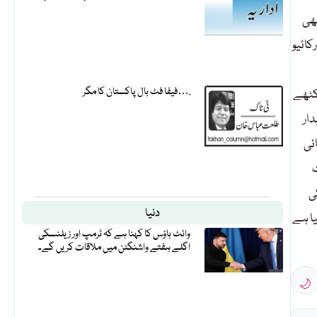
بھی
کائیو
فیفا فٹ بال پاکستان کا مگر….
کٹھے
ار
ئی
ت
ی
دنیا
یا ہے
وائٹ ہاؤس کا کہنا ہے کہ ٹرمپ اور زیلنسکی
اگلے ہفتے واشنگٹن میں ملاقات کریں گے۔
🌙