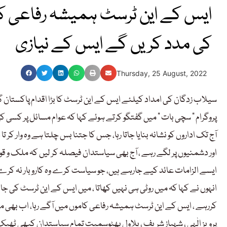
ایس کے این ٹرسٹ ہمیشہ رفاعی کامو
کی مدد کریں گے ایس کے نیازی
Thursday, 25 August, 2022
سیلاب زدگان کی امداد کیلئے ایس کے این ٹرسٹ کا بڑا اقدام پاکستان گر
پروگرام ” سچی بات ” میں گفتگو کرتے ہوئے کہا کہ عوام مسائل پر کس
آج تک اداروں کو نشانہ بنایا جاتا رہا، جس کا جتنا بس چلتا ہے وہ وار ک
اور دشمنیوں پر لگے رہے ، آج بھی سیاستدان فیصلہ کر لیں کہ ملک و قوم 
ایسے الزامات عائد کیے جارہے ہیں، جو سیاست کرے وہ کاروبار نہ کرے
انہوں نے کہا کہ میں روٹی ہی نہیں کھاتا ، میں ایس کے این ٹرسٹ کی جان
کررہے ، ایس کے این ٹرسٹ ہمیشہ رفاعی کاموں میں آگے رہا، اب بھی متاثر
پرویز الٰہی ، شہباز شریف ، بلاول بھٹوسمیت تمام سیاستدان کبھی ٹھی