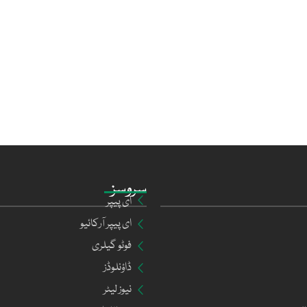
سروسز
ای پیپر
ای پیپر آرکائیو
فوٹو گیلری
ڈاؤنلوڈز
نیوز لیٹر