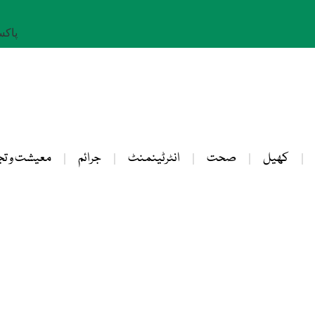
پاکستان: 
کھیل
صحت
انٹرٹینمنٹ
جرائم
معیشت و تج