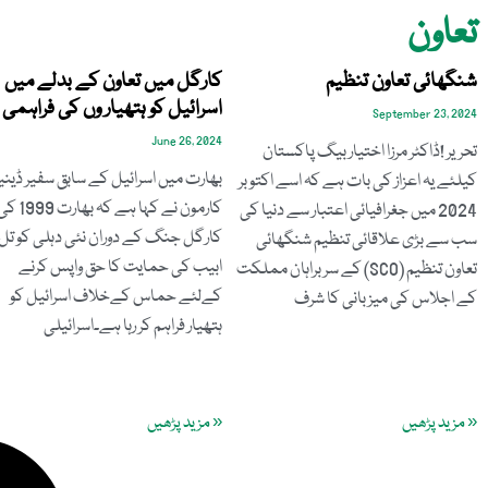
تعاون
شنگھائی تعاون تنظیم
کارگل میں تعاون کے بدلے میں
اسرائیل کو ہتھیار وں کی فراہمی
September 23, 2024
June 26, 2024
تحریر !ڈاکٹر مرزا اختیار بیگ پاکستان
بھارت میں اسرائیل کے سابق سفیر ڈین
کیلئے یہ اعزاز کی بات ہے کہ اسے اکتوبر
کارمون نے کہا ہے کہ بھارت 99
2024 میں جغرافیائی اعتبار سے دنیا کی
کارگل جنگ کے دوران نئی دہلی کو تل
سب سے بڑی علاقائی تنظیم شنگھائی
ابیب کی حمایت کا حق واپس کرنے
تعاون تنظیم (SCO) کے سربراہان مملکت
کےلئے حماس کےخلاف اسرائیل کو
کے اجلاس کی میزبانی کا شرف
ہتھیار فراہم کر رہا ہے۔اسرائیلی
« مزید پڑھیں
« مزید پڑھیں