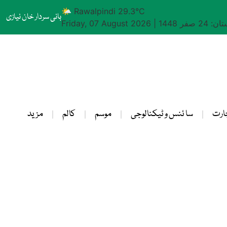
🌤 Rawalpindi 29.3°C
بانی سردار خان نیازی
24 صفر 1448
|
Friday, 07 August 2026
ارت
سا ئنس و ٹیکنالوجی
موسم
کالم
مزید