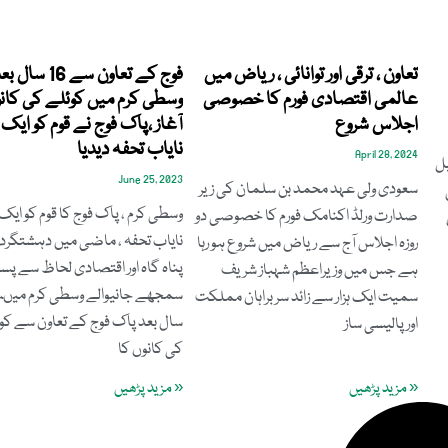
تعاون ، ترقی اور توانائی ، ریاض میں
فوج کے تعاون سے 16 سال 
عالمی اقتصادی فورم کا خصوصی
وسطی کرم میں کوئلے کی کانو
اجلاس شروع
آغاز ،پاک فوج نے قوم کو ایک ا
نایاب تحفہ دیدیا
April 28, 2024
یل
June 25, 2023
سعودی ولی عہد محمد بن سلمان کی زیر
19 کی
وسطی کرم ، پاک فوج کا قوم کو ایک ا
صدارت ورلڈ اکنامک فورم کا خصوصی دو
نایاب تحفہ ، ماضی میں دہشتگرد
روزہ اجلاس آج سے ریاض میں شروع ہو رہا
پناہ گاہ اور اقتصادی لحاظ سے پس
ہے جس میں وزیراعظم شہباز شریف
سمجھے جانیوالے وسطی کرم میںس
سمیت ایک ہزار سے زائد سربراہان مملکت
سال بعد پاک فوج کے تعاون سے کو
اور پالیسی ساز
کی کانوں کا
« مزید پڑھیں
« مزید پڑھیں