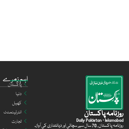
اہم زمرے
پاکستان
دنیا
کھیل
روزنامہ پاکستان
انٹرٹینمنٹ
Daily Pakistan · Islamabad
تجارت
روزنامہ پاکستان, 70 سال سے سچائی اور دیانتداری کی آواز۔