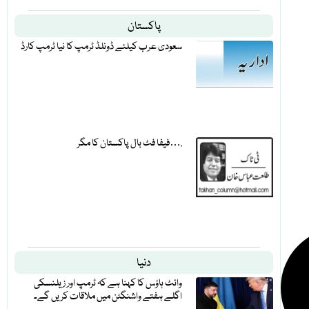
پاکستان
سعودی عرب کیلئے ڈونلڈ ٹرمپ کا نیا ٹرمپ کارڈ
فیفا فٹ بال پاکستان کا مگر….
دنیا
وائٹ ہاؤس کا کہنا ہے کہ ٹرمپ اور زیلنسکی
اگلے ہفتے واشنگٹن میں ملاقات کریں گے۔