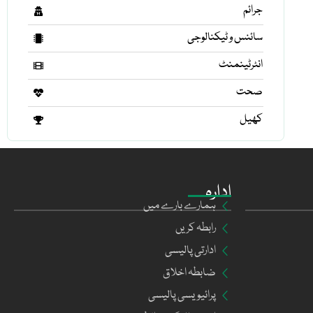
جرائم
سائنس و ٹیکنالوجی
انٹرٹینمنٹ
صحت
کھیل
ادارہ
ہمارے بارے میں
رابطہ کریں
ادارتی پالیسی
ضابطہ اخلاق
پرائیویسی پالیسی