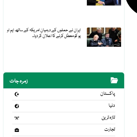
ایران نے حملوں کے درمیان امریکہ کے ساتھ ایم او
یو کو معطل کرنے کا اعلان کر دیا۔
زمرہ جات
پاکستان
دنیا
تازہ ترین
تجارت