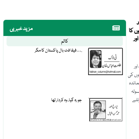
بعد
مزید خبریں
ں کا
ور
کالم
فیفا فٹ بال پاکستان کا مگر….
ور
وں کی
ماندہ
ولہ
ئلے
جو رہ گیا، وہ کردار تھا