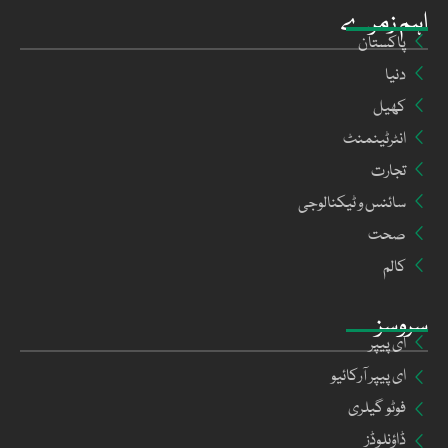
اہم زمرے
پاکستان
دنیا
کھیل
انٹرٹینمنٹ
تجارت
سائنس و ٹیکنالوجی
صحت
کالم
سروسز
ای پیپر
ای پیپر آرکائیو
فوٹو گیلری
ڈاؤنلوڈز