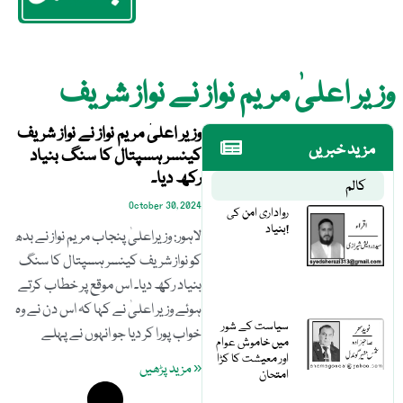
وزیر اعلیٰ مریم نواز نے نواز شریف
وزیر اعلیٰ مریم نواز نے نواز شریف
مزید خبریں
کینسر ہسپتال کا سنگ بنیاد
رکھ دیا۔
کالم
October 30, 2024
رواداری امن کی
بنیاد!
لاہور: وزیراعلیٰ پنجاب مریم نواز نے بدھ
کو نواز شریف کینسر ہسپتال کا سنگ
بنیاد رکھ دیا۔ اس موقع پر خطاب کرتے
ہوئے وزیر اعلیٰ نے کہا کہ اس دن نے وہ
سیاست کے شور
خواب پورا کر دیا جو انہوں نے پہلے
میں خاموش عوام
اور معیشت کا کڑا
« مزید پڑھیں
امتحان