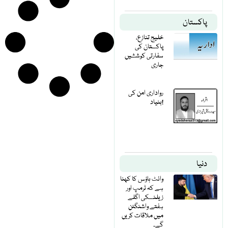
پاکستان
خلیج تنازع،
پاکستان کی
سفارتی کوششیں
جاری
رواداری امن کی
بنیاد!
دنیا
وائٹ ہاؤس کا کہنا
ہے کہ ٹرمپ اور
زیلنسکی اگلے
ہفتے واشنگٹن
میں ملاقات کریں
گے۔