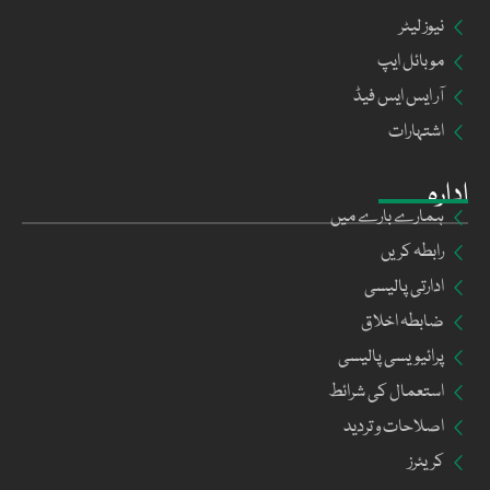
نیوز لیٹر
موبائل ایپ
آر ایس ایس فیڈ
اشتہارات
ادارہ
ہمارے بارے میں
رابطہ کریں
ادارتی پالیسی
ضابطہ اخلاق
پرائیویسی پالیسی
استعمال کی شرائط
اصلاحات و تردید
کریئرز