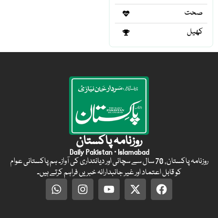
صحت
کھیل
روزنامہ پاکستان
Daily Pakistan · Islamabad
روزنامہ پاکستان, 70 سال سے سچائی اور دیانتداری کی آواز۔ ہم پاکستانی عوام
کو قابل اعتماد اور غیر جانبدارانہ خبریں فراہم کرتے ہیں۔