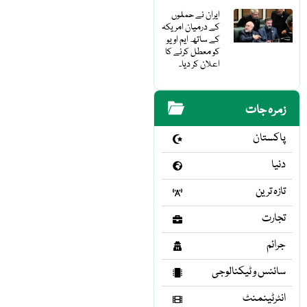
ایران نے حملوں
کے درمیان امریکہ
کے ساتھ ایم او یو
کو معطل کرنے کا
اعلان کر دیا۔
زمرہ جات
پاکستان
دنیا
تازہ ترین
تجارت
جرائم
سائنس و ٹیکنالوجی
انٹرٹینمنٹ