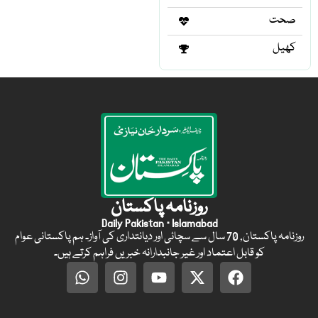
صحت
کھیل
روزنامہ پاکستان
Daily Pakistan · Islamabad
روزنامہ پاکستان, 70 سال سے سچائی اور دیانتداری کی آواز۔ ہم پاکستانی عوام
کو قابل اعتماد اور غیر جانبدارانہ خبریں فراہم کرتے ہیں۔