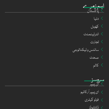
اہم زمرے
پاکستان
دنیا
کھیل
انٹرٹینمنٹ
تجارت
سائنس و ٹیکنالوجی
صحت
کالم
سروسز
ای پیپر
ای پیپر آرکائیو
فوٹو گیلری
ڈاؤنلوڈز