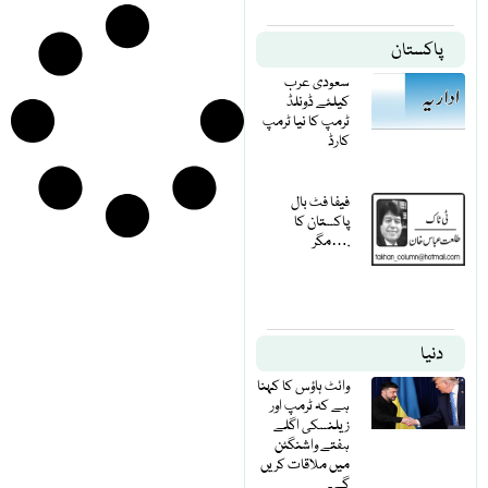
پاکستان
سعودی عرب
کیلئے ڈونلڈ
ٹرمپ کا نیا ٹرمپ
کارڈ
فیفا فٹ بال
پاکستان کا
مگر….
دنیا
وائٹ ہاؤس کا کہنا
ہے کہ ٹرمپ اور
زیلنسکی اگلے
ہفتے واشنگٹن
میں ملاقات کریں
گے۔