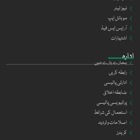
نیوز لیٹر
موبائل ایپ
آر ایس ایس فیڈ
اشتہارات
ادارہ
ہمارے بارے میں
رابطہ کریں
ادارتی پالیسی
ضابطہ اخلاق
پرائیویسی پالیسی
استعمال کی شرائط
اصلاحات و تردید
کریئرز