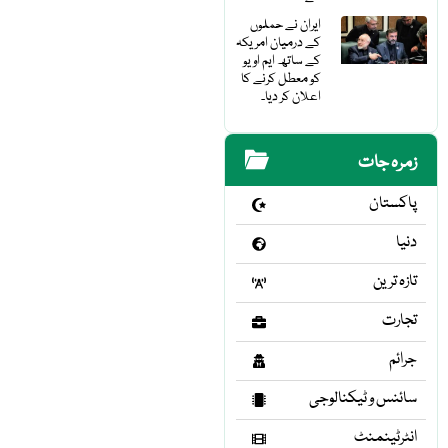
ایران نے حملوں
کے درمیان امریکہ
کے ساتھ ایم او یو
کو معطل کرنے کا
اعلان کر دیا۔
زمرہ جات
پاکستان
دنیا
تازہ ترین
تجارت
جرائم
سائنس و ٹیکنالوجی
انٹرٹینمنٹ