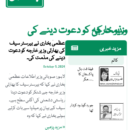
وزیر خارجہ کو دعوت دینے کی مذمت کی
عظمیٰ بخاری نے بیرسٹر سیف
مزید خبریں
کی بھارتی وزیر خارجہ کو دعوت
دینے کی مذمت کی۔
کالم
October 5, 2024
فیفا فٹ بال
پاکستان کا
لاہور: صوبائی وزیر اطلاعات عظمیٰ
مگر….
بخاری نے کہا کہ بیرسٹر سیف کا بھارتی
وزیر خارجہ جے شنکر کو دعوت دینا
ریاستی دشمنی کی اگلی سطح ہے۔
جو رہ گیا، وہ کردار
سیف کے بیان پر میڈیا سے بات کرتے
تھا
ہوئے بخاری نے کہا کہ وہ
« مزید پڑھیں