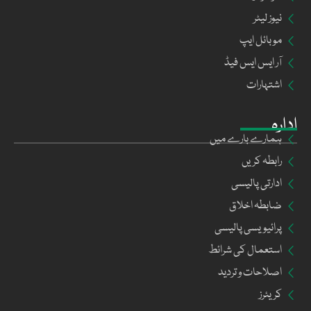
نیوز لیٹر
موبائل ایپ
آر ایس ایس فیڈ
اشتہارات
ادارہ
ہمارے بارے میں
رابطہ کریں
ادارتی پالیسی
ضابطہ اخلاق
پرائیویسی پالیسی
استعمال کی شرائط
اصلاحات و تردید
کریئرز