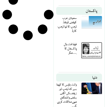
پاکستان
سعودی عرب
کیلئے ڈونلڈ
ٹرمپ کا نیا ٹرمپ
کارڈ
فیفا فٹ بال
پاکستان کا
مگر….
دنیا
وائٹ ہاؤس کا کہنا
ہے کہ ٹرمپ اور
زیلنسکی اگلے
ہفتے واشنگٹن
میں ملاقات کریں
گے۔