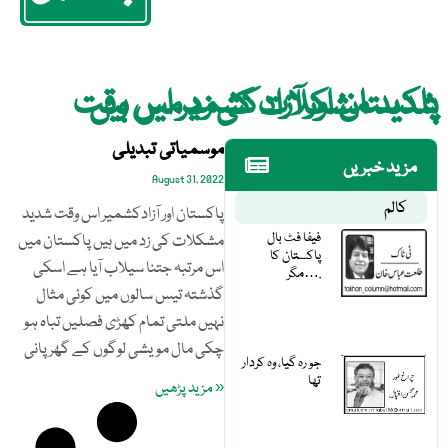
پاکستان اور آزادکشمیر اس وقت شدید مشکلات کی زد میں ہیں
موسمیاتی تبدیلی
مزید خبریں
August 31, 2022
کالم
پاکستان اور آزادکشمیر اس وقت شدید
فیفا فٹ بال
مشکلات کی زد میں ہیں پاکستان میں
پاکستان کا
اس مرتبہ جتنا سیلاب آیا ہے اسکی
مگر….
گذشتہ تیس سالوں میں کوئی مثال
نہیں ملتی تمام کھڑی فصلیں تباہ ہو
چکی مال مویشی لوگوں کے گھر پانی
جو رہ گیا، وہ کردار
تھا
« مزید پڑھیں