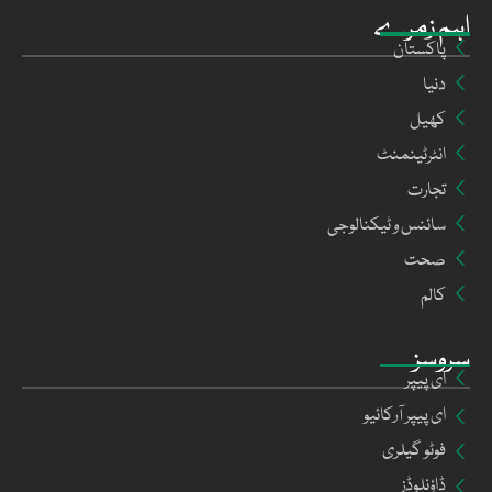
اہم زمرے
پاکستان
دنیا
کھیل
انٹرٹینمنٹ
تجارت
سائنس و ٹیکنالوجی
صحت
کالم
سروسز
ای پیپر
ای پیپر آرکائیو
فوٹو گیلری
ڈاؤنلوڈز