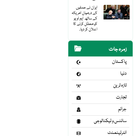
ایران نے حملوں
کے درمیان امریکہ
کے ساتھ ایم او یو
کو معطل کرنے کا
اعلان کر دیا۔
زمرہ جات
پاکستان
دنیا
تازہ ترین
تجارت
جرائم
سائنس و ٹیکنالوجی
انٹرٹینمنٹ