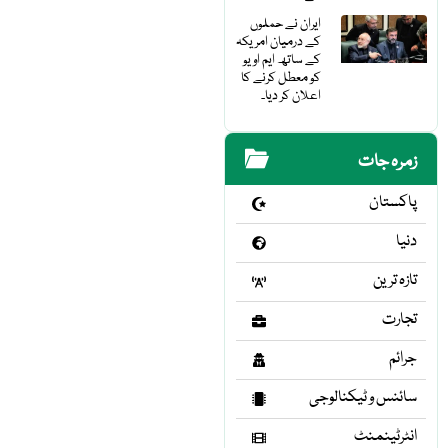
ایران نے حملوں
کے درمیان امریکہ
کے ساتھ ایم او یو
کو معطل کرنے کا
اعلان کر دیا۔
زمرہ جات
پاکستان
دنیا
تازہ ترین
تجارت
جرائم
سائنس و ٹیکنالوجی
انٹرٹینمنٹ