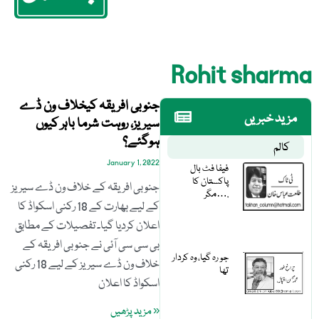
Rohit sharma
جنوبی افریقہ کیخلاف ون ڈے
مزید خبریں
سیریز، روہت شرما باہر کیوں
ہوگئے؟
کالم
January 1, 2022
فیفا فٹ بال
پاکستان کا
جنوبی افریقہ کے خلاف ون ڈے سیریز
مگر….
کے لیے بھارت کے 18 رکنی اسکواڈ کا
اعلان کردیا گیا۔ تفصیلات کے مطابق
بی سی سی آئی نے جنوبی افریقہ کے
جو رہ گیا، وہ کردار
خلاف ون ڈے سیریز کے لیے 18 رکنی
تھا
اسکواڈ کا اعلان
« مزید پڑھیں