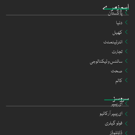
اہم زمرے
پاکستان
دنیا
کھیل
انٹرٹینمنٹ
تجارت
سائنس و ٹیکنالوجی
صحت
کالم
سروسز
ای پیپر
ای پیپر آرکائیو
فوٹو گیلری
ڈاؤنلوڈز