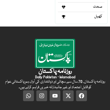
صحت
کھیل
روزنامہ پاکستان
Daily Pakistan · Islamabad
روزنامہ پاکستان, 70 سال سے سچائی اور دیانتداری کی آواز۔ ہم پاکستانی عوام
کو قابل اعتماد اور غیر جانبدارانہ خبریں فراہم کرتے ہیں۔