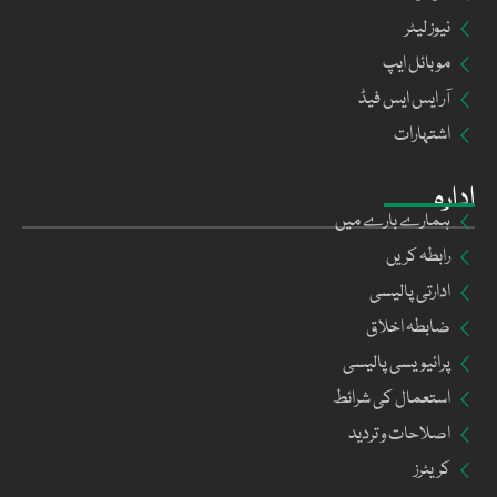
نیوز لیٹر
موبائل ایپ
آر ایس ایس فیڈ
اشتہارات
ادارہ
ہمارے بارے میں
رابطہ کریں
ادارتی پالیسی
ضابطہ اخلاق
پرائیویسی پالیسی
استعمال کی شرائط
اصلاحات و تردید
کریئرز