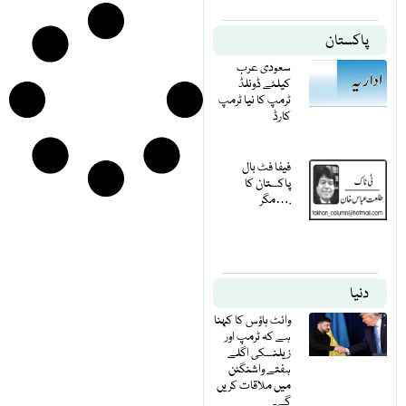
پاکستان
سعودی عرب
کیلئے ڈونلڈ
ٹرمپ کا نیا ٹرمپ
کارڈ
فیفا فٹ بال
پاکستان کا
مگر….
دنیا
وائٹ ہاؤس کا کہنا
ہے کہ ٹرمپ اور
زیلنسکی اگلے
ہفتے واشنگٹن
میں ملاقات کریں
گے۔