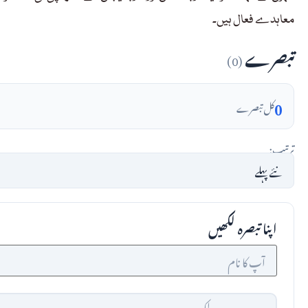
معاہدے فعال ہیں۔
تبصرے
(0)
0
کل تبصرے
ترتیب:
اپنا تبصرہ لکھیں