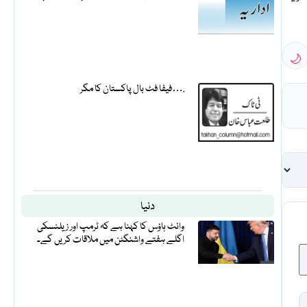
🌙
فیفا فٹ بال پاکستان کا مگر….
دنیا
وائٹ ہاؤس کا کہنا ہے کہ ٹرمپ اور زیلنسکی
اگلے ہفتے واشنگٹن میں ملاقات کریں گے۔