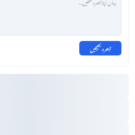
تبصرہ بھیجیں