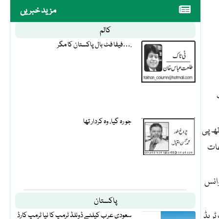
مزید خبریں
کالم
فیفا فٹ بال پاکستان کا مگر….
جو رہ گیا، وہ کردار تھا
ھ پی
عات
وانس
پاکستان
 ٹریڈ
سعودی عرب کیلئے ڈونلڈ ٹرمپ کا نیا ٹرمپ کارڈ