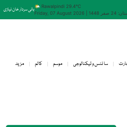
🌤 Rawalpindi 29.4°C
بانی سردار خان نیازی
24 صفر 1448
|
Friday, 07 August 2026
ارت
سا ئنس و ٹیکنالوجی
موسم
کالم
مزید