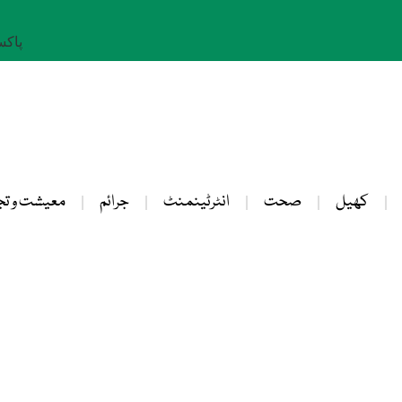
پاکستان: 
کھیل
صحت
انٹرٹینمنٹ
جرائم
معیشت و تج