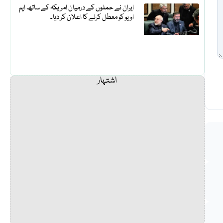
ایران نے حملوں کے درمیان امریکہ کے ساتھ ایم
او یو کو معطل کرنے کا اعلان کر دیا۔
اشتہار