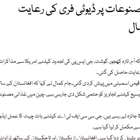
 زیادہ مصنوعات پر ڈیوٹی فری کی رعایت
ال
کہ آم، تازہ کھجور، گوشت، جی ایس پی کی تجدید کیلئے امریکا سے مذاکرات
می اسمبلی میں پیش کردی گئی۔جام کمال نے کہا کہ افغانستان کے سات
سیع کیلئے تجاویز کو حتمی شکل دی جارہی ہے، چین میں غذائی مصنو
وں کا جائزہ لے رہے ہیں، جی سی سی ایف ٹی اے کیلئے بات چیت کا عمل ایڈ
سے مکمل کر لیا گیا ہے۔
آپریشنل کر دیا گیا ہے، افغانستان، ازبکستان اور تاجکستان کے ساتھ ٹرانزٹ