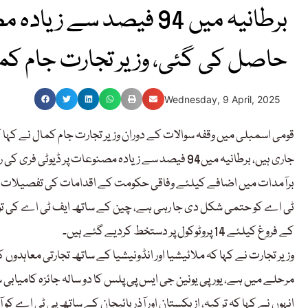
برطانیہ میں 94 فیصد سے
حاصل کی گئی، وزیر تجارت جام کم
Wednesday, 9 April, 2025
قومی اسمبلی میں وقفہ سوالات کے دوران وزیر تجارت جام کمال نے کہا 
جاری ہیں، برطانیہ میں94 فیصد سے زیادہ مصنوعات پر ڈیوٹی فری کی رعایت حاصل کی گئی۔
برآمدات میں اضافے کیلئے وفاقی حکومت کے اقدامات کی تفصیلات قو
ٹی اے کو حتمی شکل دی جا رہی ہے، چین کے ساتھ ایف ٹی اے کی تو
کے فروغ کیلئے 14 پروٹوکول پر دستخط کردیے گئے ہیں۔
وزیر تجارت نے کہا کہ ملائیشیا اور انڈونیشیا کے ساتھ تجارتی معاہد
مرحلے میں ہے، یورپی یونین جی ایس پی پلس کا دو سالہ جائزہ کامیابی 
انہوں نے کہا کہ ترکیہ، ازبکستان اور آذر بائیجان کے ساتھ پی ٹی اے کو 