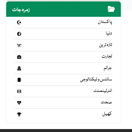
زمرہ جات
پاکستان
دنیا
تازہ ترین
تجارت
جرائم
سائنس و ٹیکنالوجی
انٹرٹینمنٹ
صحت
کھیل