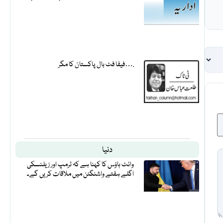
فیفا فٹ بال پاکستان کا مگر….
دنیا
وائٹ ہاؤس کا کہنا ہے کہ ٹرمپ اور زیلنسکی
اگلے ہفتے واشنگٹن میں ملاقات کریں گے۔