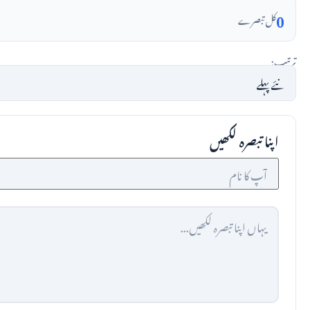
0
کل تبصرے
ترتیب:
اپنا تبصرہ لکھیں