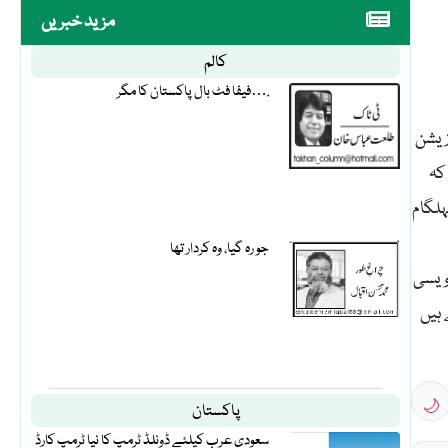
مزید خبریں
کالم
فیفا فٹ بال پاکستان کا مگر….
وزیشن
کہ
ہلگام
جو رہ گیا، وہ کردار تھا
اویسی
 ہیں
🌙
پاکستان
سعودی عرب کیلئے ڈونلڈ ٹرمپ کا نیا ٹرمپ کارڈ