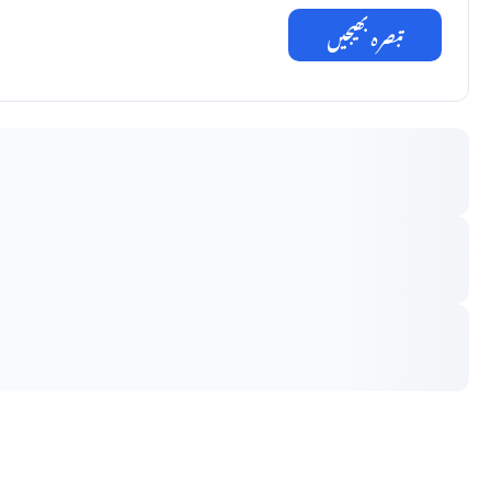
تبصرہ بھیجیں