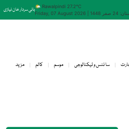
🌤 Rawalpindi 27.2°C
بانی سردار خان نیازی
24 صفر 1448
|
Friday, 07 August 2026
ارت
سا ئنس و ٹیکنالوجی
موسم
کالم
مزید