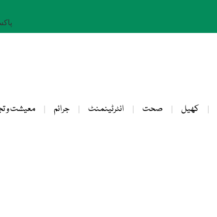
پاکستان: 
کھیل
صحت
انٹرٹینمنٹ
جرائم
معیشت و تج