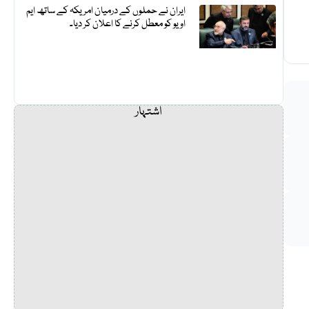
ایران نے حملوں کے درمیان امریکہ کے ساتھ ایم
او یو کو معطل کرنے کا اعلان کر دیا۔
اشتہار