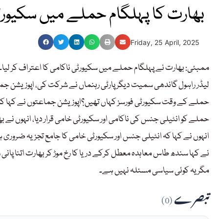
بھارت کا پہلگام حملے میں سکیورٹ
Friday, 25 April, 2025
ممبئی: بھارت نے پہلگام حملے میں سکیورٹی ناکامی کا اعتراف کر لیا۔ب
لیڈر راہول گاندھی سمیت دیگر پارٹی رہنماں نے شرکت کی، اپوزیشن جما
حملے کے وقت سکیورٹی فورسز کہاں تھیں؟اپوزیشن جماعتوں نے کہا کہ س
حملے کو انٹیلی جنس کی ناکامی اور سکیورٹی خامی قرار دیا، انہوں نے بھ
انہوں نے کہا کہ انٹیلی جنس اور سکیورٹی خامی کا جامع تجزیہ ضروری ہ
نے کہا سندھ طاس معاہدہ معطل کرکے دریا کا رخ موڑ کر بھارت اتنا پ
مگر یہ کوئی سیاسی مسئلہ نہیں ہے۔
تبصرے
(0)