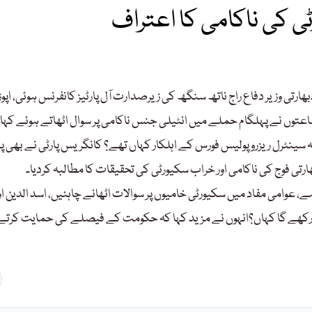
ی کی ناکامی کا اعتراف
ھارتی وزیر دفاع راج ناتھ سنگھ کی زیرصدارت آل پارٹیز کانفرنس ہوئی، اپ
عتوں نے پہلگام حملے میں انٹیلی جنس ناکامی پر سوال اٹھاتے ہوئے کہا 
ینٹرل ریزرو پولیس فورس کے اہلکار کہاں تھے؟ کانگریس پارٹی نے بھی پ
ارتی فوج کی ناکامی اور خراب سکیورٹی کی تحقیقات کا مطالبہ کردیا۔
ے، عوامی مفاد میں سکیورٹی خامیوں پر سوالات اٹھانے چاہئیں، اسد الدین 
انی رکھے گا کہاں؟انہوں نے مزید کہا کہ حکومت کے فیصلے کی حمایت کرتے