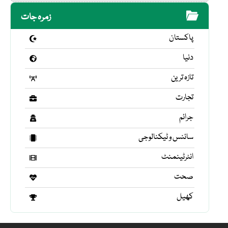
زمرہ جات
پاکستان
دنیا
تازہ ترین
تجارت
جرائم
سائنس و ٹیکنالوجی
انٹرٹینمنٹ
صحت
کھیل