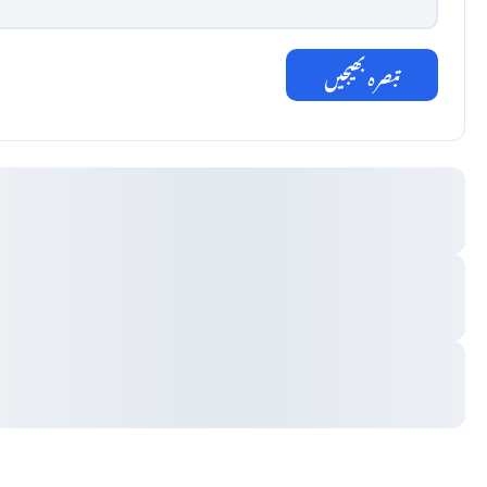
تبصرہ بھیجیں