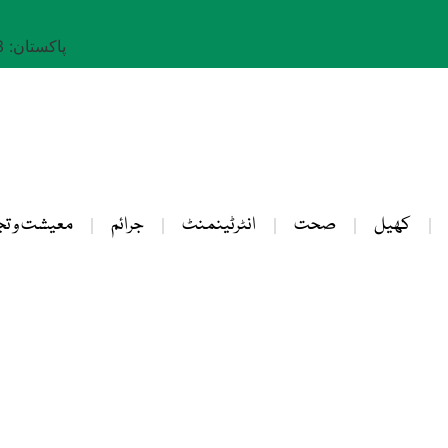
پاکستان: 23 صفر 1448
کھیل
صحت
انٹرٹینمنٹ
جرائم
معیشت و تج