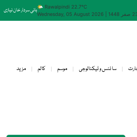
🌤 Rawalpindi 22.7°C
بانی سردار خان نیازی
Wednesday, 05 August 2026
|
ارت
سا ئنس و ٹیکنالوجی
موسم
کالم
مزید