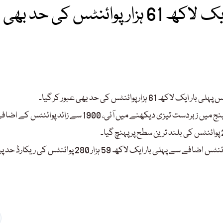
سٹاک مارکیٹ تاریخی بلندیوں پر، ایک لاکھ 61 ہزار پوائنٹس کی حد بھی
وائنٹس کی حد بھی عبور کر گیا۔
کاروباری ہفتے کے پانچویں اور آخری روز کاروبار کے آغاز پر سٹاک ایکسچینج میں زبردست تیزی دیکھنے میں آئی، 1900 سے زا
واضح رہے کہ گزشتہ کاروباری دن کے اختتام پر ہنڈرڈ انڈیکس 1043 پوائنٹس اضافے سے پہلی بار ایک لاکھ 59 ہزار 280 پوائنٹس 