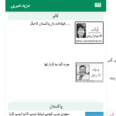
مزید خبریں
کالم
فیفا فٹ بال پاکستان کا مگر….
ئد پوائنٹس کے اضافے کے
جو رہ گیا، وہ کردار تھا
کی ریکارڈ حد پر بند
پاکستان
🌙
سعودی عرب کیلئے ڈونلڈ ٹرمپ کا نیا ٹرمپ کارڈ