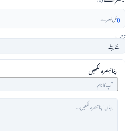
0
کل تبصرے
ترتیب:
اپنا تبصرہ لکھیں