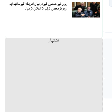
ایران نے حملوں کے درمیان امریکہ کے ساتھ ایم
او یو کو معطل کرنے کا اعلان کر دیا۔
اشتہار