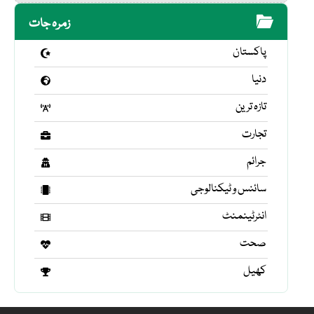
زمرہ جات
پاکستان
دنیا
تازہ ترین
تجارت
جرائم
سائنس و ٹیکنالوجی
انٹرٹینمنٹ
صحت
کھیل