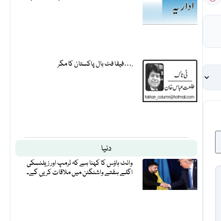
فیفا فٹ بال پاکستان کا مگر….
دنیا
وائٹ ہاؤس کا کہنا ہے کہ ٹرمپ اور زیلنسکی
اگلے ہفتے واشنگٹن میں ملاقات کریں گے۔