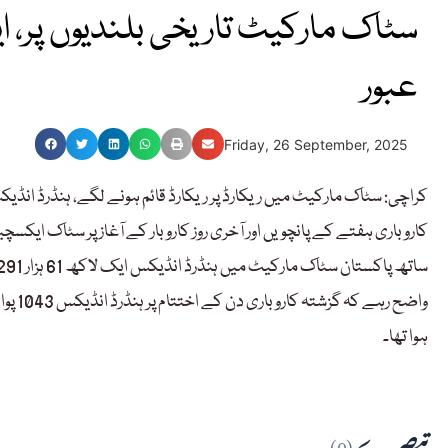
عبور
Friday, 26 September, 2025
کراچی: سٹاک مارکیٹ میں ریکارڈ پر ریکارڈ قائم ہونے لگے، ہنڈرڈ انڈیکس پہلی بار ایک لاکھ 61 ہزار پ
ساتھ پاکستان سٹاک مارکیٹ میں ہنڈرڈ انڈیکس ایک لاکھ 61 ہزار 291 پوائنٹس کی بلند ترین سطح پر پہنچ گیا۔
ہوا تھا۔
تبصرے
(0)