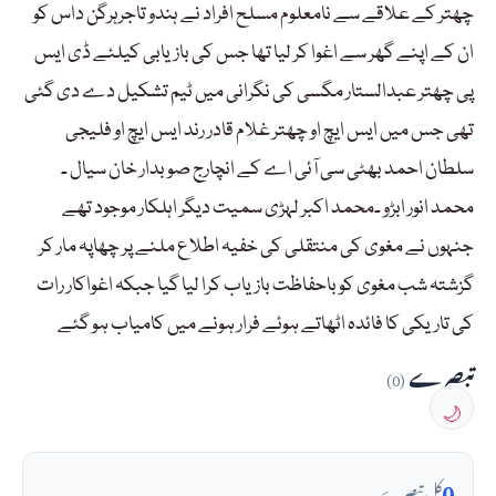
چھتر کے علاقے سے نامعلوم مسلح افراد نے ہندو تاجرہرگن داس کو
ان کے اپنے گھر سے اغوا کر لیا تھا جس کی بازیابی کیلئے ڈی ایس
پی چھتر عبدالستار مگسی کی نگرانی میں ٹیم تشکیل دے دی گئی
تھی جس میں ایس ایچ او چھتر غلام قادر رند ایس ایچ او فلیجی
سلطان احمد بھٹی سی آئی اے کے انچارج صوبدار خان سیال ۔
محمد انور ابڑو ۔محمد اکبر لہڑی سمیت دیگر اہلکار موجود تھے
جنہوں نے مغوی کی منتقلی کی خفیہ اطلاع ملنے پر چھاپہ مار کر
گزشتہ شب مغوی کو باحفاظت بازیاب کرا لیا گیا جبکہ اغواکار رات
کی تاریکی کا فائدہ اٹھاتے ہوئے فرار ہونے میں کامیاب ہو گئے
تبصرے
(0)
🌙
0
کل تبصرے