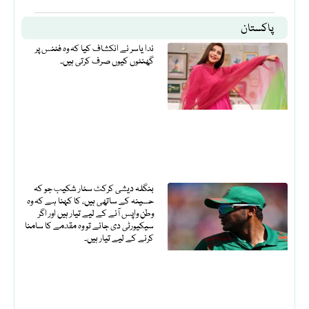
پاکستان
ندا یاسر نے انکشاف کیا کہ وہ فٹنس پر
گھنٹوں کیوں صرف کرتی ہیں۔
بنگلہ دیشی کرکٹ سٹار شکیب جو کہ
حسینہ کے ساتھی ہیں، کا کہنا ہے کہ وہ
وطن واپس آنے کے لیے تیار ہیں اور اگر
سیکیورٹی دی جائے تو وہ مقدمے کا سامنا
کرنے کے لیے تیار ہیں۔