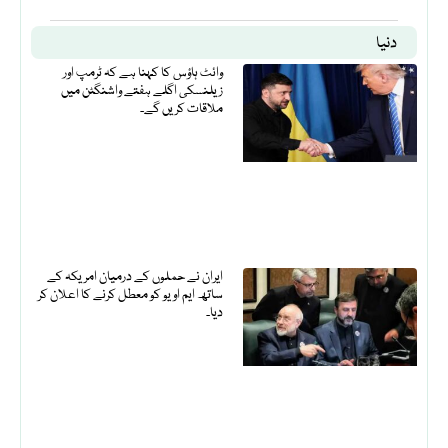
دنیا
وائٹ ہاؤس کا کہنا ہے کہ ٹرمپ اور
زیلنسکی اگلے ہفتے واشنگٹن میں
ملاقات کریں گے۔
ایران نے حملوں کے درمیان امریکہ کے
ساتھ ایم او یو کو معطل کرنے کا اعلان کر
دیا۔