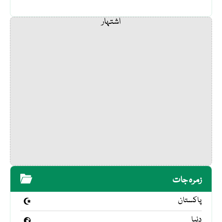
اشتہار
زمرہ جات
پاکستان
دنیا