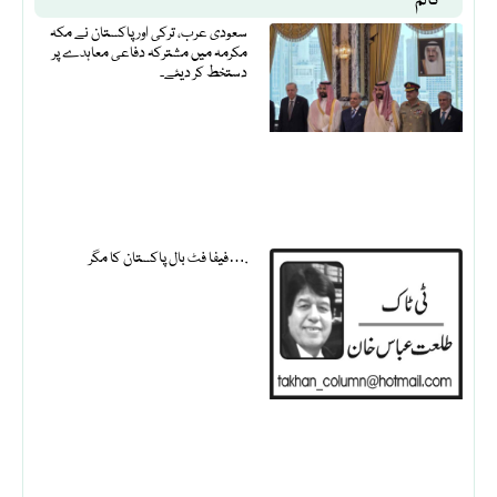
کالم
سعودی عرب، ترکی اور پاکستان نے مکہ
مکرمہ میں مشترکہ دفاعی معاہدے پر
دستخط کر دیئے۔
فیفا فٹ بال پاکستان کا مگر….