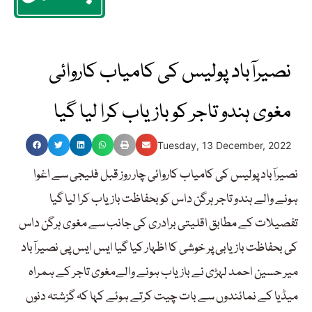
نصیرآباد پولیس کی کامیاب کاروائی
مغوی ہندو تاجر کو بازیاب کرا لیا گیا
Tuesday, 13 December, 2022
نصیرآباد پولیس کی کامیاب کاروائی چار روز قبل فلیجی سے اغوا
ہونے والے ہندو تاجر ہرگن داس کو بحفاظت بازیاب کرا لیا گیا
تفصیلات کے مطابق اقلیتی برادری کی جانب سے مغوی ہرگن داس
کی بحفاظت بازیابی پر خوشی کا اظہار کیا گیا ایس ایس پی نصیرآباد
میر حسین احمد لہڑی نے بازیاب ہونے والےمغوی تاجر کے ہمراہ
میڈیا کے نمائندوں سے بات چیت کرتے ہوئے کہا کہ گزشتہ دنوں