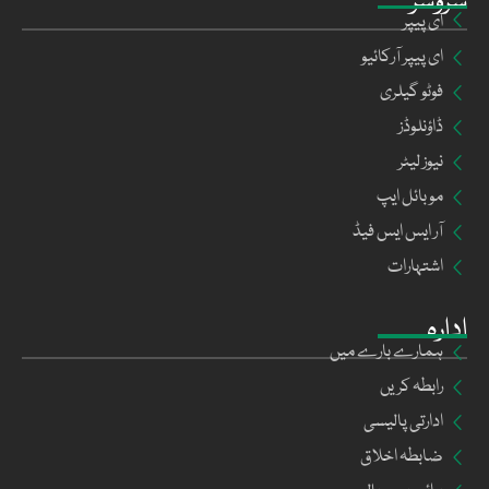
سروسز
ای پیپر
ای پیپر آرکائیو
فوٹو گیلری
ڈاؤنلوڈز
نیوز لیٹر
موبائل ایپ
آر ایس ایس فیڈ
اشتہارات
ادارہ
ہمارے بارے میں
رابطہ کریں
ادارتی پالیسی
ضابطہ اخلاق