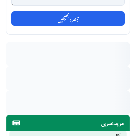
تبصرہ بھیجیں
مزید خبریں