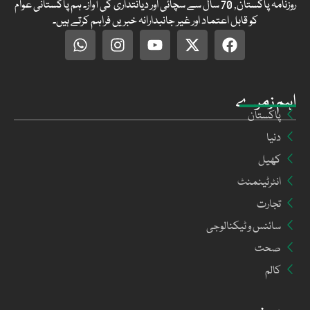
روزنامہ پاکستان, 70 سال سے سچائی اور دیانتداری کی آواز۔ ہم پاکستانی عوام
کو قابل اعتماد اور غیر جانبدارانہ خبریں فراہم کرتے ہیں۔
اہم زمرے
پاکستان
دنیا
کھیل
انٹرٹینمنٹ
تجارت
سائنس و ٹیکنالوجی
صحت
کالم