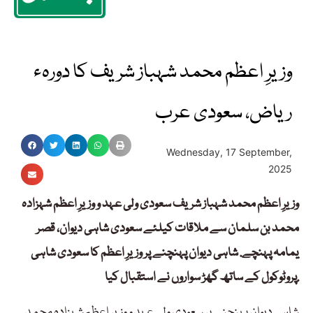
وزیرِ اعظم محمد شہباز شریف کا دورہء
ریاض، سعودی عرب
Wednesday, 17 September,
2025
وزیرِ اعظم محمد شہباز شریف سعودی ولی عہد و وزیرِ اعظم شہزادہ
محمد بن سلمان سے ملاقات کیلئے سعودی شاہی دیوان، قصر
یمامہ پہنچے. شاہی دیوان پہنچنے پر وزیرِ اعظم کا سعودی شاہی
پروٹوکول کے ساتھ گھڑ سواروں نے استقبال کیا.
شاہی دیوان پہنچنے پر سعودی ولی عہد و وزیرِ اعظم شہزادہ محمد