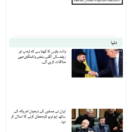
دنیا
وائٹ ہاؤس کا کہنا ہے کہ ٹرمپ اور
زیلنسکی اگلے ہفتے واشنگٹن میں
ملاقات کریں گے۔
ایران نے حملوں کے درمیان امریکہ کے
ساتھ ایم او یو کو معطل کرنے کا اعلان کر
دیا۔