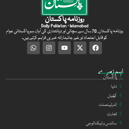
روزنامہ پاکستان
Daily Pakistan · Islamabad
روزنامہ پاکستان, 70 سال سے سچائی اور دیانتداری کی آواز۔ ہم پاکستانی عوام
کو قابل اعتماد اور غیر جانبدارانہ خبریں فراہم کرتے ہیں۔
اہم زمرے
پاکستان
دنیا
کھیل
انٹرٹینمنٹ
تجارت
سائنس و ٹیکنالوجی