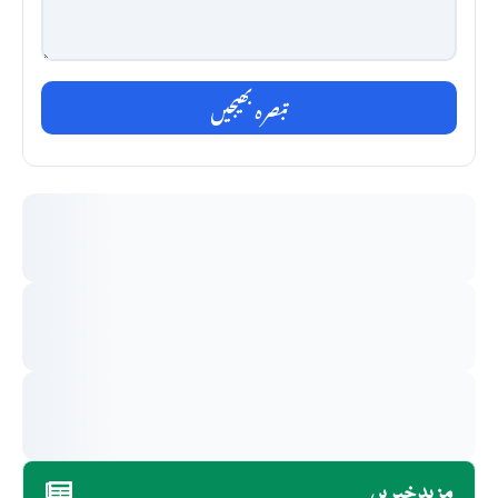
تبصرہ بھیجیں
مزید خبریں