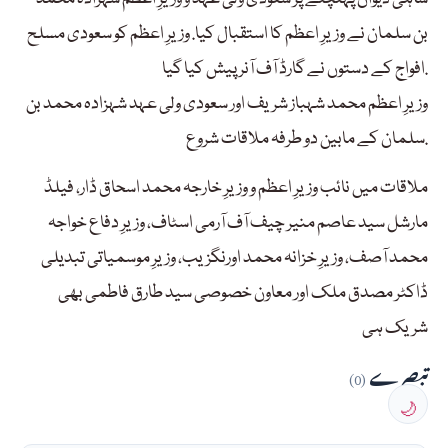
بن سلمان نے وزیرِ اعظم کا استقبال کیا. وزیرِ اعظم کو سعودی مسلح
افواج کے دستوں نے گارڈ آف آنر پیش کیا گیا.
وزیرِ اعظم محمد شہباز شریف اور سعودی ولی عہد شہزادہ محمد بن
سلمان کے مابین دو طرفہ ملاقات شروع.
ملاقات میں نائب وزیرِ اعظم و وزیرِ خارجہ محمد اسحاق ڈار، فیلڈ
مارشل سید عاصم منیر چیف آف آرمی اسٹاف، وزیرِ دفاع خواجہ
محمد آصف، وزیرِ خزانہ محمد اورنگزیب، وزیرِ موسمیاتی تبدیلی
ڈاکٹر مصدق ملک اور معاون خصوصی سید طارق فاطمی بھی
شریک ہی
تبصرے
(0)
🌙