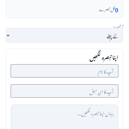
0
کل تبصرے
ترتیب:
اپنا تبصرہ لکھیں