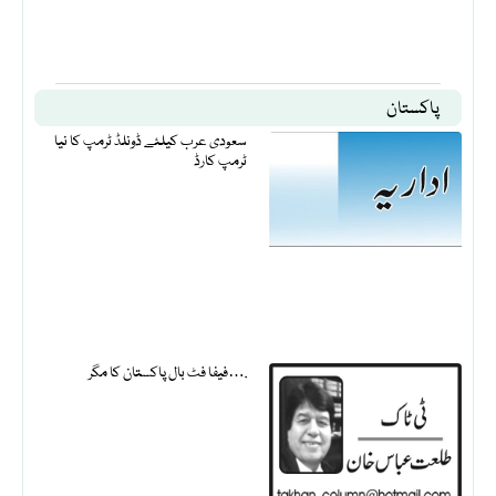
پاکستان
سعودی عرب کیلئے ڈونلڈ ٹرمپ کا نیا
ٹرمپ کارڈ
فیفا فٹ بال پاکستان کا مگر….