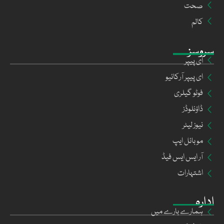
صحت
کالم
سروسز
ای پیپر
ای پیپر آرکائیو
فوٹو گیلری
ڈاؤنلوڈز
نیوز لیٹر
موبائل ایپ
آر ایس ایس فیڈ
اشتہارات
ادارہ
ہمارے بارے میں