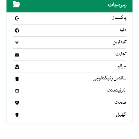
زمرہ جات
پاکستان
دنیا
تازہ ترین
تجارت
جرائم
سائنس و ٹیکنالوجی
انٹرٹینمنٹ
صحت
کھیل