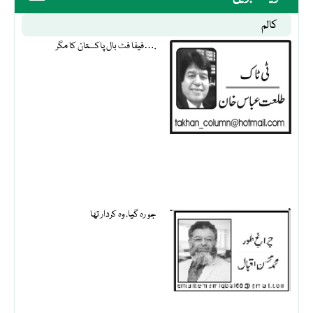
کالم
فیفا فٹ بال پاکستان کا مگر….
جو رہ گیا، وہ کردار تھا