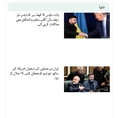
دنیا
وائٹ ہاؤس کا کہنا ہے کہ ٹرمپ اور
زیلنسکی اگلے ہفتے واشنگٹن میں
ملاقات کریں گے۔
ایران نے حملوں کے درمیان امریکہ کے
ساتھ ایم او یو کو معطل کرنے کا اعلان کر
دیا۔