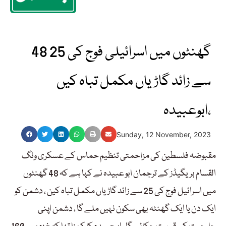
48 گھنٹوں میں اسرائیلی فوج کی 25
سے زائد گاڑیاں مکمل تباہ کیں
،ابوعبیدہ
Sunday, 12 November, 2023
مقبوضہ فلسطین کی مزاحمتی تنظیم حماس کے عسکری ونگ
القسام بریگیڈز کے ترجمان ابو عبیدہ نے کہا ہے کہ 48 گھنٹوں
میں اسرائیل فوج کی 25 سے زائد گاڑیاں مکمل تباہ کین ، دشمن کو
ایک دن یا ایک گھنٹہ بھی سکون نہیں ملے گا ، دشمن اپنی