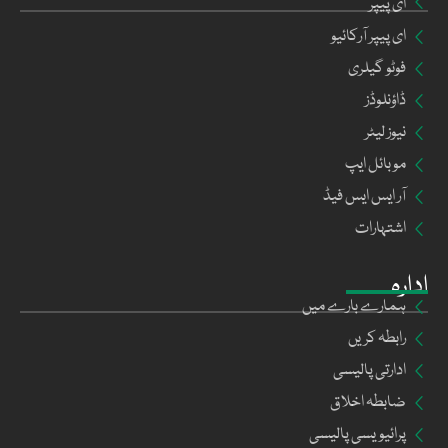
ای پیپر
ای پیپر آرکائیو
فوٹو گیلری
ڈاؤنلوڈز
نیوز لیٹر
موبائل ایپ
آر ایس ایس فیڈ
اشتہارات
ادارہ
ہمارے بارے میں
رابطہ کریں
ادارتی پالیسی
ضابطہ اخلاق
پرائیویسی پالیسی