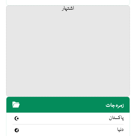
اشتہار
زمرہ جات
پاکستان
دنیا