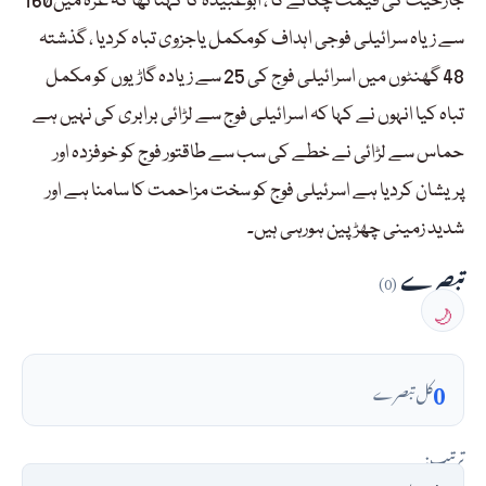
جارحیت کی قیمت چکائے گا ، ابوعبیدہ کا کہنا تھا کہ غزہ میں160
سے زیاہ سرائیلی فوجی اہداف کومکمل یاجزوی تباہ کردیا ، گذشتہ
48 گھنٹوں میں اسرائیلی فوج کی 25 سے زیادہ گاڑیوں کو مکمل
تباہ کیا انہوں نے کہا کہ اسرائیلی فوج سے لڑائی برابری کی نہیں ہے
حماس سے لڑائی نے خطے کی سب سے طاقتور فوج کو خوفزدہ اور
پریشان کردیا ہے اسرئیلی فوج کو سخت مزاحمت کا سامنا ہے اور
شدید زمینی چھڑپین ہورہی ہیں۔
تبصرے
(0)
🌙
0
کل تبصرے
ترتیب: