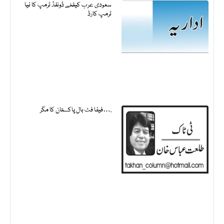
سعودی عرب کیلئے ڈونلڈ ٹرمپ کا نیا
ٹرمپ کارڈ
فیفا فٹ بال پاکستان کا مگر….