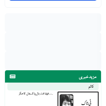
مزید خبریں
کالم
فیفا فٹ بال پاکستان کا مگر….