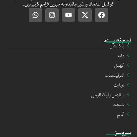
کو قابل اعتماد اور غیر جانبدارانہ خبریں فراہم کرتے ہیں۔
اہم زمرے
پاکستان
دنیا
کھیل
انٹرٹینمنٹ
تجارت
سائنس و ٹیکنالوجی
صحت
کالم
سروسز