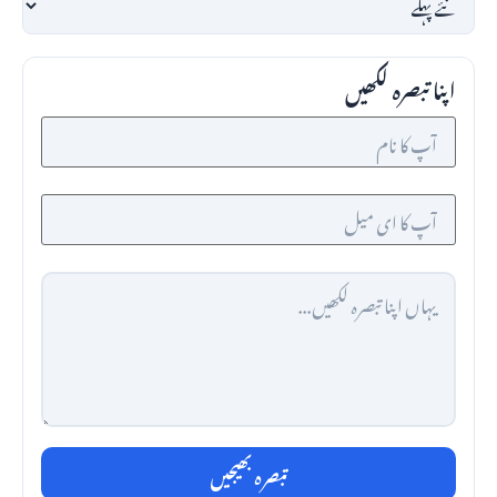
اپنا تبصرہ لکھیں
تبصرہ بھیجیں