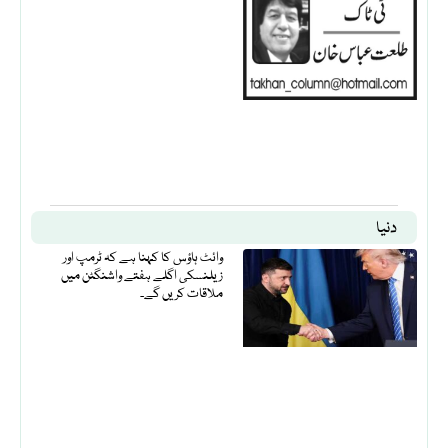
دنیا
وائٹ ہاؤس کا کہنا ہے کہ ٹرمپ اور
زیلنسکی اگلے ہفتے واشنگٹن میں
ملاقات کریں گے۔