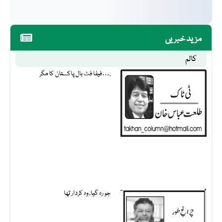
مزید خبریں
کالم
فیفا فٹ بال پاکستان کا مگر….
جو رہ گیا، وہ کردار تھا