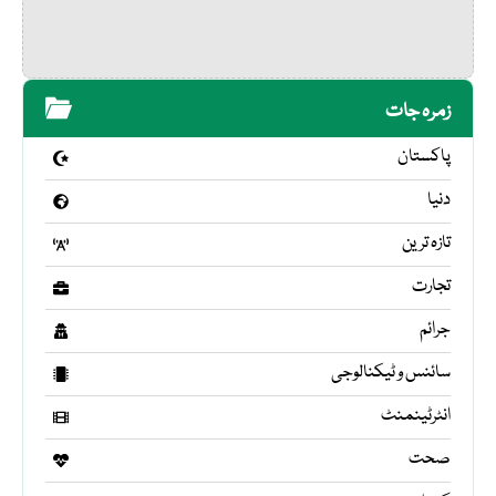
زمرہ جات
پاکستان
دنیا
تازہ ترین
تجارت
جرائم
سائنس و ٹیکنالوجی
انٹرٹینمنٹ
صحت