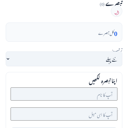
تبصرے
(0)
🌙
0
کل تبصرے
ترتیب:
اپنا تبصرہ لکھیں