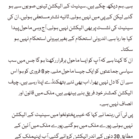
ہے، ہم دیکھ چکے ہیں، سینیٹ کے الیکشن تینوں صوبوں سے ہو
گئے لیکن کے پی میں نہیں ہوئے، ثانیہ نشتر مستعفی ہوئیں، ان کی
سینیٹ کی نشست پر بھی الیکشن نہیں ہوئے، آج وہی ماحول پیدا
کیا جا رہا ہے، اندرونی استحکام کے بغیر بیرونی استحکام نہیں ہو
سکتا۔
ان کا کہنا ہے کہ آپ کو ایسا ماحول برقرار رکھنا ہو گا جس میں سب
سیاسی جماعتوں کو ایک جیسا ماحول ملے، جو 8 فروری کو ہوا اس
سے ان کا دل نہیں بھرا، اب بھی نئے ہتھکنڈے اپنا رہے ہیں، چیف
الیکشن کمشنر خود فریق بنے بیٹھے ہیں، ملک میں قانون اور
انصاف نہیں ہے۔
پی ٹی آئی رہنما نے کہا کہ خیبر پختونخوا میں سینیٹ کے الیکشن
نہیں ہوئے، پورے ملک میں ہو گئے، پورے ملک میں آئین کے
مطابق 30 دنوں کے اندر الیکشن کروائے گئے، آپ اپنیملک کے