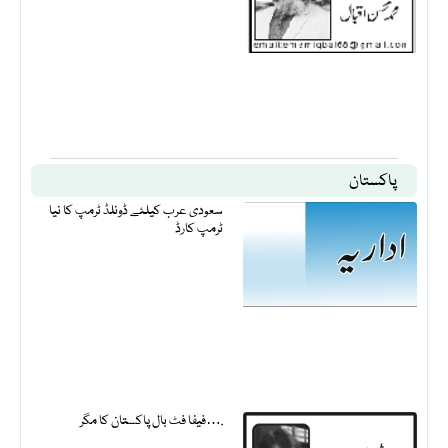
پاکستان
سعودی عرب کیلئے ڈونلڈ ٹرمپ کا نیا
ٹرمپ کارڈ
فیفا فٹ بال پاکستان کا مگر….