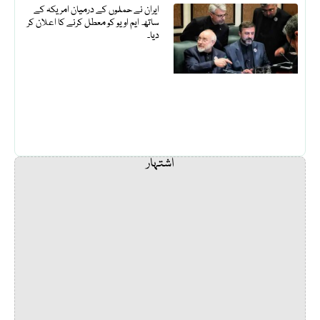
ایران نے حملوں کے درمیان امریکہ کے
ساتھ ایم او یو کو معطل کرنے کا اعلان کر
دیا۔
اشتہار