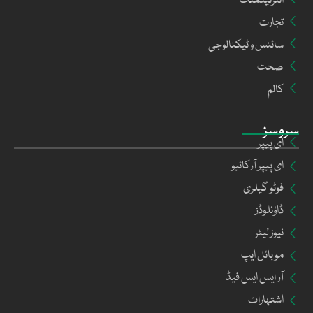
انٹرٹینمنٹ
تجارت
سائنس و ٹیکنالوجی
صحت
کالم
سروسز
ای پیپر
ای پیپر آرکائیو
فوٹو گیلری
ڈاؤنلوڈز
نیوز لیٹر
موبائل ایپ
آر ایس ایس فیڈ
اشتہارات