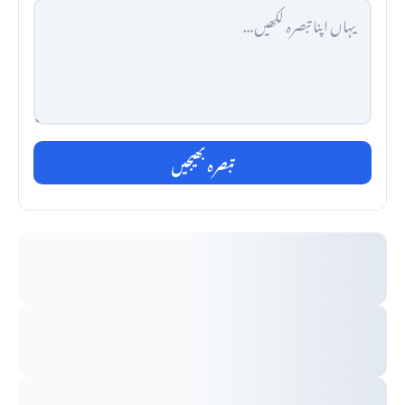
تبصرہ بھیجیں