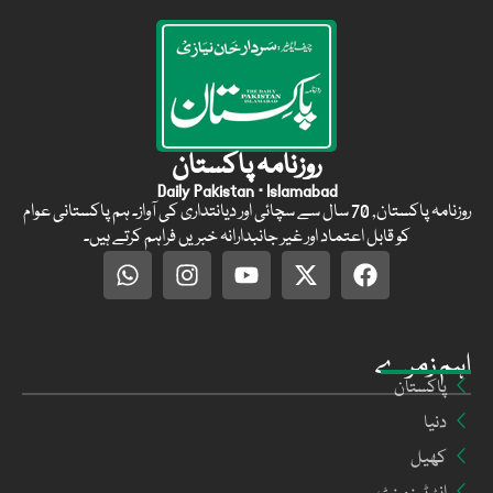
روزنامہ پاکستان
Daily Pakistan · Islamabad
روزنامہ پاکستان, 70 سال سے سچائی اور دیانتداری کی آواز۔ ہم پاکستانی عوام
کو قابل اعتماد اور غیر جانبدارانہ خبریں فراہم کرتے ہیں۔
اہم زمرے
پاکستان
دنیا
کھیل