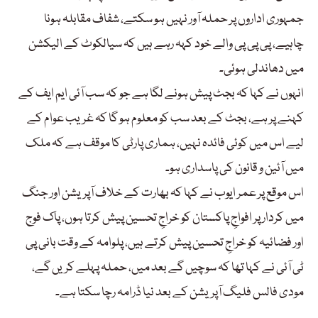
جمہوری اداروں پر حملہ آور نہیں ہو سکتے، شفاف مقابلہ ہونا
چاہیے، پی پی پی والے خود کہہ رہے ہیں کہ سیالکوٹ کے الیکشن
میں دھاندلی ہوئی۔
انہوں نے کہا کہ بجٹ پیش ہونے لگا ہے جو کہ سب آئی ایم ایف کے
کہنے پر ہے، بجٹ کے بعد سب کو معلوم ہو گا کہ غریب عوام کے
لیے اس میں کوئی فائدہ نہیں، ہماری پارٹی کا موقف ہے کہ ملک
میں آئین و قانون کی پاسداری ہو۔
اس موقع پر عمر ایوب نے کہا کہ بھارت کے خلاف آپریشن اور جنگ
میں کردار پر افواجِ پاکستان کو خراجِ تحسین پیش کرتا ہوں، پاک فوج
اور فضائیہ کو خراجِ تحسین پیش کرتے ہیں، پلوامہ کے وقت بانی پی
ٹی آئی نے کہا تھا کہ سوچیں گے بعد میں، حملہ پہلے کریں گے،
مودی فالس فلیگ آپریشن کے بعد نیا ڈرامہ رچا سکتا ہے۔