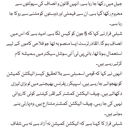
جیل میں رکھا جا رہا ہے، انہیں قانون و انصاف کی سہولتوں سے
محروم رکھا گیا ہے، ان سے فیملی اور دوستوں کو ملنے سے روکا جا
رہا ہے۔
شبلی فراز نے کہا کہ 5 جون کو کیس لگا ہے، امید ہے کہ اس میں
انصاف ہو گا، القادر ٹرسٹ ایسا منصوبہ تھا جو فلاحی کاموں کے لیے
استعمال ہونا تھا، بانی پی ٹی آئی سوشل سیکٹر میں ہمیشہ کام
کرتے رہے ہیں۔
انہوں نے کہا کہ قومی اسمبلی سے بلا تحقیق کیسز الیکشن کمیشن
کو بھجوائے جا رہے ہیں، اسپیکر ریفرنس بھیجنے میں تو بڑی تیزی
دکھاتے ہیں، چیف الیکشن کمشنر کے تقرر کیلئے کوئی کارروائی
نہیں کی جا رہی، چیف الیکشن کمشنر متنازع ہیں، وہ پارٹی بنے
ہوئے ہیں۔
شبلی فراز کا کہنا ہے کہ الیکشن کمیشن نہ آزاد ہے نہ ہی شفاف