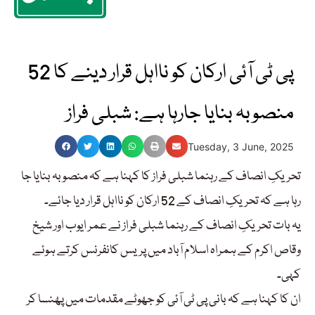
52 پی ٹی آئی ارکان کو نااہل قرار دینے کا
منصوبہ بنایا جارہا ہے: شبلی فراز
Tuesday, 3 June, 2025
تحریکِ انصاف کے رہنما شبلی فراز کا کہنا ہے کہ منصوبہ بنایا جا
رہا ہے کہ تحریکِ انصاف کے 52 ارکان کو نااہل قرار دیا جائے۔
یہ بات تحریکِ انصاف کے رہنما شبلی فراز نے عمر ایوب اور شیخ
وقاص اکرم کے ہمراہ اسلام آباد میں پریس کانفرنس کرتے ہوئے
کہی۔
ان کا کہنا ہے کہ بانی پی ٹی آئی کو جھوٹے مقدمات میں پھنسا کر