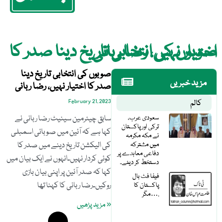
صوبوں کی انتخابی تاریخ دینا صدر کا اختیار نہیں، رضا ربانی
صوبوں کی انتخابی تاریخ دینا
مزید خبریں
صدر کا اختیار نہیں، رضا ربانی
کالم
February 21, 2023
سعودی عرب،
سابق چیئرمین سینیٹ رضا ربانی نے
ترکی اور پاکستان
کہا ہے کہ آئین میں صوبائی اسمبلی
نے مکہ مکرمہ
میں مشترکہ
کی الیکشن تاریخ دینے میں صدر کا
دفاعی معاہدے پر
کوئی کردار نہیں۔انہوں نے ایک بیان میں
دستخط کر دیئے۔
کہا کہ صدر آئین پر اپنی بیان بازی
فیفا فٹ بال
روکیں۔رضا ربانی کا کہنا تھا
پاکستان کا
مگر….
« مزید پڑھیں