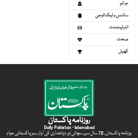
جرائم
سائنس و ٹیکنالوجی
انٹرٹینمنٹ
صحت
کھیل
روزنامہ پاکستان
Daily Pakistan · Islamabad
روزنامہ پاکستان, 70 سال سے سچائی اور دیانتداری کی آواز۔ ہم پاکستانی عوام