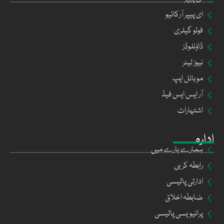
ای پیپر آرکائیو
فوٹو گیلری
ڈاؤنلوڈز
نیوز لیٹر
موبائل ایپ
آر ایس ایس فیڈ
اشتہارات
ادارہ
ہمارے بارے میں
رابطہ کریں
ادارتی پالیسی
ضابطہ اخلاق
پرائیویسی پالیسی