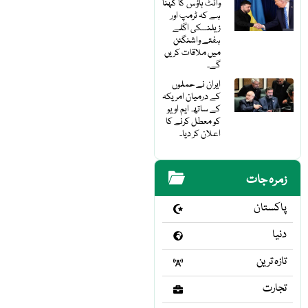
وائٹ ہاؤس کا کہنا
ہے کہ ٹرمپ اور
زیلنسکی اگلے
ہفتے واشنگٹن
میں ملاقات کریں
گے۔
ایران نے حملوں
کے درمیان امریکہ
کے ساتھ ایم او یو
کو معطل کرنے کا
اعلان کر دیا۔
زمرہ جات
پاکستان
دنیا
تازہ ترین
تجارت