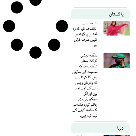
پاکستان
ندا یاسر نے
انکشاف کیا کہ وہ
فٹنس پر گھنٹوں
کیوں صرف کرتی
ہیں۔
بنگلہ دیشی
کرکٹ سٹار
شکیب جو کہ
حسینہ کے ساتھی
ہیں، کا کہنا ہے
کہ وہ وطن واپس
آنے کے لیے تیار
ہیں اور اگر
سیکیورٹی دی
جائے تو وہ مقدمے
کا سامنا کرنے کے
لیے تیار ہیں۔
دنیا