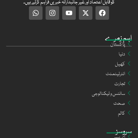
کو قابل اعتماد اور غیر جانبدارانہ خبریں فراہم کرتے ہیں۔
اہم زمرے
پاکستان
دنیا
کھیل
انٹرٹینمنٹ
تجارت
سائنس و ٹیکنالوجی
صحت
کالم
سروسز
ای پیپر