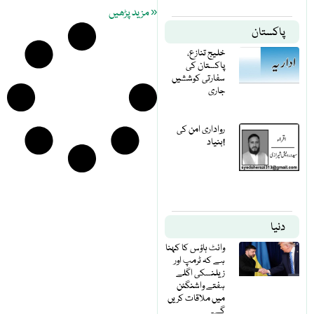
« مزید پڑھیں
پاکستان
خلیج تنازع،
پاکستان کی
سفارتی کوششیں
جاری
رواداری امن کی
بنیاد!
دنیا
وائٹ ہاؤس کا کہنا
ہے کہ ٹرمپ اور
زیلنسکی اگلے
ہفتے واشنگٹن
میں ملاقات کریں
گے۔