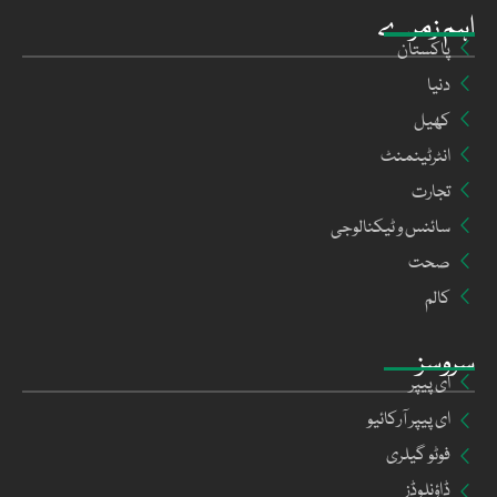
اہم زمرے
پاکستان
دنیا
کھیل
انٹرٹینمنٹ
تجارت
سائنس و ٹیکنالوجی
صحت
کالم
سروسز
ای پیپر
ای پیپر آرکائیو
فوٹو گیلری
ڈاؤنلوڈز