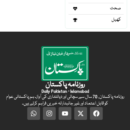
صحت
کھیل
روزنامہ پاکستان
Daily Pakistan · Islamabad
روزنامہ پاکستان, 70 سال سے سچائی اور دیانتداری کی آواز۔ ہم پاکستانی عوام
کو قابل اعتماد اور غیر جانبدارانہ خبریں فراہم کرتے ہیں۔