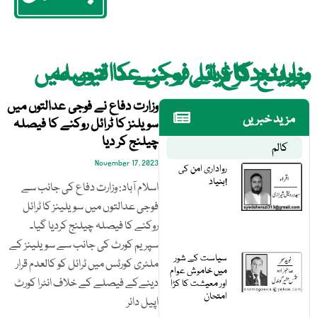
وزارت دفاع نے فوجی عدالتوں میں سویلنز کا ٹرائل روکنے کا فیصلہ چیلنج کر دیا
وزارت دفاع نے فوجی عدالتوں میں
مزید خبریں
سویلنز کا ٹرائل روکنے کا فیصلہ
چیلنج کر دیا
کالم
November 17, 2023
رواداری امن کی
بنیاد!
اسلام آباد: وزارت دفاع کی جانب سے
فوجی عدالتوں میں سویلینز کا ٹرائل
روکنے کا فیصلہ چیلنج کردیا گیا۔
سپریم کورٹ کی جانب سے سویلینز کے
سیاست کے شور
ملٹری کورٹس میں ٹرائل کو کالعدم قرار
میں خاموش عوام
دینےکے فیصلے کے خلاف انٹرا کورٹ
اور معیشت کا کڑا
امتحان
اپیل دائر