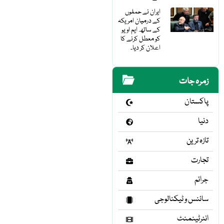
ایران نے حملوں
کے درمیان امریکہ
کے ساتھ ایم او یو
کو معطل کرنے کا
اعلان کر دیا۔
زمرہ جات
پاکستان
دنیا
تازہ ترین
تجارت
جرائم
سائنس و ٹیکنالوجی
انٹرٹینمنٹ