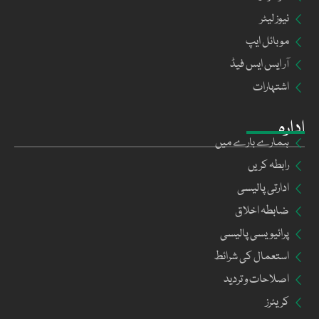
نیوز لیٹر
موبائل ایپ
آر ایس ایس فیڈ
اشتہارات
ادارہ
ہمارے بارے میں
رابطہ کریں
ادارتی پالیسی
ضابطہ اخلاق
پرائیویسی پالیسی
استعمال کی شرائط
اصلاحات و تردید
کریئرز