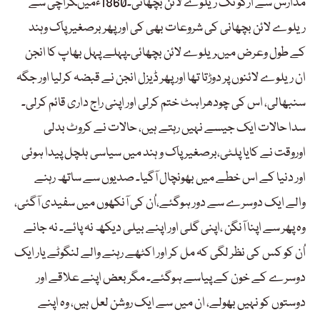
مدارس سے ارکو تک ریلوے لائن بچھائی۔1860ءمیںکراچی سے
ریلوے لائن بچھانی کی شروعات بھی کی اور پھر برصغیر پاک وہند
کے طول وعرض میںریلوے لائن بچھائی۔پہلے پہل بھاپ کا انجن
ان ریلوے لائنوں پر دوڑتا تھا اور پھر ڈیزل انجن نے قبضہ کرلیا اور جگہ
سنبھالی، اس کی چودھراہٹ ختم کرلی اور اپنی راج داری قائم کرلی۔
سدا حالات ایک جیسے نہیں رہتے ہیں، حالات نے کروٹ بدلی
اوروقت نے کایا پلٹی،برصغیر پاک و ہند میں سیاسی ہلچل پیدا ہوئی
اور دنیا کے اس خطے میں بھونچال آگیا۔ صدیوں سے ساتھ رہنے
والے ایک دوسرے سے دور ہوگئے،اُن کی آنکھوں میں سفیدی آگئی،
وہ پھر سے اپنا آنگن ،اپنی گلی اور اپنے بیلی دیکھ نہ پائے۔ نہ جانے
اُن کو کس کی نظر لگی کہ مل کر اور اکٹھے رہنے والے لنگوٹے یار ایک
دوسرے کے خون کے پیاسے ہوگئے۔ مگر بعض اپنے علاقے اور
دوستوں کو نہیں بھولے، ان میں سے ایک روشن لعل ہیں، وہ اپنے