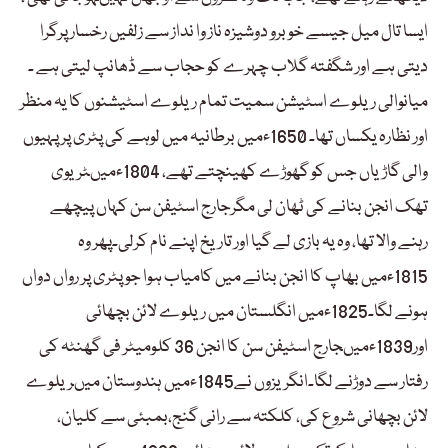
ایسا تال میل جیسے خوبرو دوشیزہ ناز وا نداز سے زلفیں رخسار پرگرا
دیتی ہے اور شگفتہ گلاب چہرے کو حجاب سے ڈھانپ لیتی ہے ۔
میانوالی ریلوے اسٹیشن سمیت تمام ریلوے اسٹیشنوں کا یہ منظر
اور نظارہ یکساں تھا۔ 1650ءمیں برطانیہ میں لوہے کی پٹری پر پہیوں
والی گاڑیاں جس کو گھوڑے کھینچتے تھے، 1804ءمیںٹریوی
تھک انجن بنانے کی ٹھان لی مگرجارج اسٹیفن سن کہاں پیچھے
رہنے والا تھا، وہ یہ بازی لے گیا اور تاریخ اپنے نام کرلی۔پھر وہ
1815ءمیں بھاپ کا انجن بنانے میں کامیاب ہوا جو پٹری پر رواں دواں
ہونے لگا۔1825ءمیں انگلستان میں ریلوے لائن بچھائی
اور1839ءمیںجارج اسٹیفن سن کا انجن 36 کلومیٹر فی گھنٹہ کی
رفتار سے دوڑنے لگا۔انگریزوں نے1845ءمیں ہندوستان میںریلوے
لائن بچھانی شروع کی، کلکتہ سے رانی گنج،بمبئی سے کلیان،