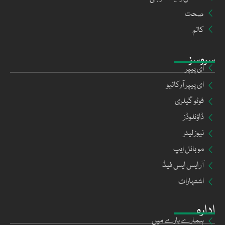
صحت
کالم
سروسز
ای پیپر
ای پیپر آرکائیو
فوٹو گیلری
ڈاؤنلوڈز
نیوز لیٹر
موبائل ایپ
آر ایس ایس فیڈ
اشتہارات
ادارہ
ہمارے بارے میں