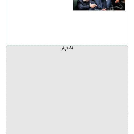
اشتہار