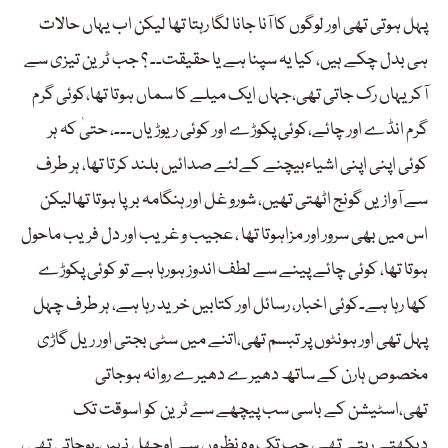
پہل ہوتی تھی اور لوگوں کا آنا جانا لگا رہتا تھا لیکن اب یہاں حالات
ہی بدل چکے ہیں، کیا یہ سپنا ہے یا حقیقت۔۔ ؟ جب ٹرین تیزی سے
آکر یہاں رک جاتی تھی،جہاں ایک میلے کا سماں ہوتا تھا،کوئی گرم
گرم انڈے اور چائے،کوئی پکوڑے اور کوئی ریوڑیاں۔۔۔، حتیٰ کہ ہر
کوئی اپنی اپنی اشیاءبیچنے کےلئے صدائیں بلند کرتا تھا، ہر طرف
سے آوازیں گونج اٹھتی تھیں، شورو غل اور ہنگامہ برپا ہوتا تھالیکن
اس میں بھی سرور اور مزاہوتا تھا ، عجیب و غریب اور دل فریب ماحول
ہوتا تھا، کوئی چائے پینے سے لطف اندوز ہورہا ہے تو کوئی پکوڑے
کھا رہا ہے۔کوئی اخبار، رسائل اور کتابیں خرید رہا ہے، ہر طرف چہل
پہل تھی اور ہونٹوں پر تبسم تھی،اتنے میں سٹی بجتی اور ریل گاڑی
مخصوص ہارن کے ساتھ دھیرے دھیرے روانہ ہوجاتی
تھی،اسٹیشن کے باسی سب پیچھے سے ٹرین کو اسوقت تک
دیکھتے رہتے تھے، جب تک وہ نظروں سے اوجھل نہیںہوجاتی تھی ،