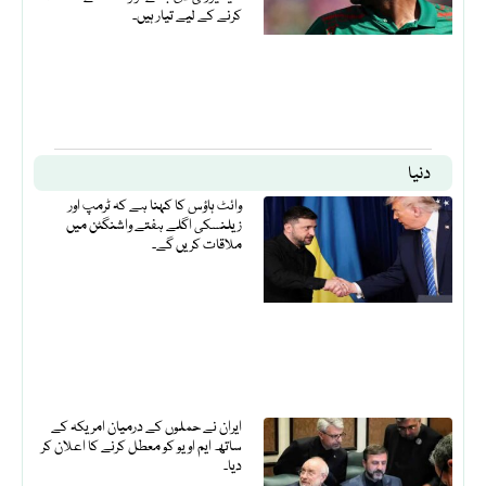
کرنے کے لیے تیار ہیں۔
دنیا
وائٹ ہاؤس کا کہنا ہے کہ ٹرمپ اور
زیلنسکی اگلے ہفتے واشنگٹن میں
ملاقات کریں گے۔
ایران نے حملوں کے درمیان امریکہ کے
ساتھ ایم او یو کو معطل کرنے کا اعلان کر
دیا۔