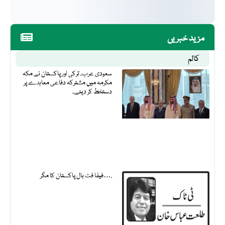
مزید خبریں
کالم
سعودی عرب، ترکی اور پاکستان نے مکہ
مکرمہ میں مشترکہ دفاعی معاہدے پر
دستخط کر دیئے۔
فیفا فٹ بال پاکستان کا مگر….