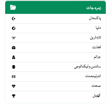
زمرہ جات
پاکستان
دنیا
تازہ ترین
تجارت
جرائم
سائنس و ٹیکنالوجی
انٹرٹینمنٹ
صحت
کھیل