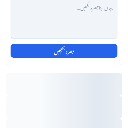
تبصرہ بھیجیں