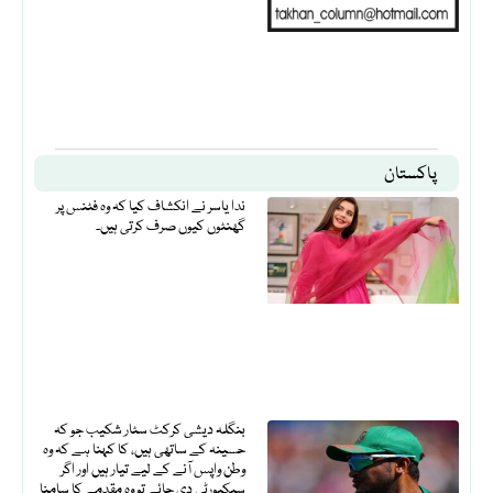
پاکستان
ندا یاسر نے انکشاف کیا کہ وہ فٹنس پر
گھنٹوں کیوں صرف کرتی ہیں۔
بنگلہ دیشی کرکٹ سٹار شکیب جو کہ
حسینہ کے ساتھی ہیں، کا کہنا ہے کہ وہ
وطن واپس آنے کے لیے تیار ہیں اور اگر
سیکیورٹی دی جائے تو وہ مقدمے کا سامنا