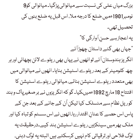
بزرگ میاں علی کی نسبت سے میانوالی پڑگیا۔ میانوالی کو9
نومبر1901ءمیں ضلع کا درجہ ملا، اس قبل یہ ضلع بنوں کی
تحصیل تھی۔
“یہ اعجاز ہے حسنِ آوارگی کا
جہاں بھی گئے داستان چھوڑ آئے”
انگریز ہندوستان آئے تو انھوں نے یہاں بھی ریلوے لائن بچھائی اور ہر
چھ کلومیٹر کے بعد ریلوے اسٹیشن بنایا۔ انھوں نے میانوالی میں
بھی متعدد ریلوے اسٹیشن بنائے، میانوالی ریلوے اسٹیشن کا
افتتاح 18 مارچ 1892ءمیںکیا۔ گو کہ انگریزوں نے بر صغیر پاک و ہند
کو ریل نظام سے منسلک کیا لیکن اُن کے جانے کے بعد جن کے
پاس اس حصے کا عنانِ اقتدار رہا،انھوں نے اس سسٹم کو تباہ کیا اور
ملک بھر میں سینکڑوں ریلوے اسٹیشن بند کیے۔درحقیقت یہ
لوگ فلاحی اور ترقیاتی کام نہیں کرسکتے ہیں البتہ یہ لوگ دبئی،