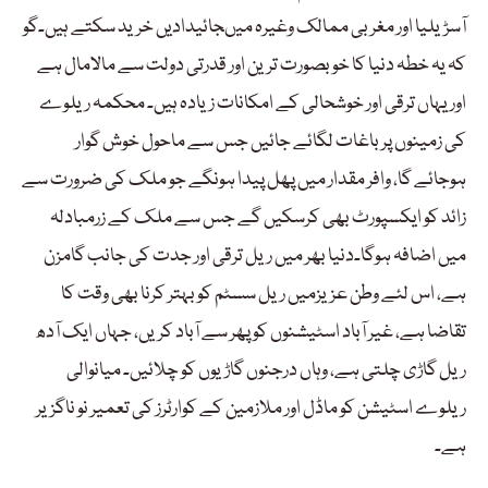
آسڑیلیا اور مغربی ممالک وغیرہ میںجائیدادیں خرید سکتے ہیں۔گو
کہ یہ خطہ دنیا کا خوبصورت ترین اور قدرتی دولت سے مالامال ہے
اور یہاں ترقی اور خوشحالی کے امکانات زیادہ ہیں۔ محکمہ ریلوے
کی زمینوں پر باغات لگائے جائیں جس سے ماحول خوش گوار
ہوجائے گا، وافر مقدار میں پھل پیدا ہونگے جو ملک کی ضرورت سے
زائد کو ایکسپورٹ بھی کرسکیں گے جس سے ملک کے زرمبادلہ
میں اضافہ ہوگا۔دنیا بھر میں ریل ترقی اور جدت کی جانب گامزن
ہے، اس لئے وطن عزیزمیں ریل سسٹم کو بہتر کرنا بھی وقت کا
تقاضا ہے، غیر آباد اسٹیشنوں کو پھر سے آباد کریں، جہاں ایک آدھ
ریل گاڑی چلتی ہے، وہاں درجنوں گاڑیوں کو چلائیں۔ میانوالی
ریلوے اسٹیشن کو ماڈل اور ملازمین کے کوارٹرز کی تعمیر نو ناگزیر
ہے۔