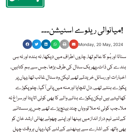
میانوالی ریلوے اسٹیشن۔۔۔!
Monday, 20 May, 2024
سناٹا اور ہُو کا عالم تھا، چاروں اطراف میں دیکھا، نہ بندہ اور نہ ہی
بندے کی ذات۔پھر بک سٹال کی طرف بڑھا ،جس سے ہم کتابیں،
اخبارات اور رسائل خریدتے تھے لیکن وہ سٹال غائب تھا،یہاں پر
پکوڑے بنتے تھے، دل للچایا اور منہ میں پانی آگیا، چلوپکوڑے
کھالیتے ہیں لیکن پکوڑے بنانے والے کا بھی کوئی اتا پتا اور سراغ نہ
ملا۔جب کوئی نہ ملا تو وہاں چند بینچ پڑے تھے جس پر سستانے
کےلئے نیم دراز انداز میں بیٹھا اور اپنے چھوٹے بھائی ارشد خان کو
بھی ہاتھ کے اشارے سے بیٹھنے کےلئے کہا۔یہاں ہر وقت چہل