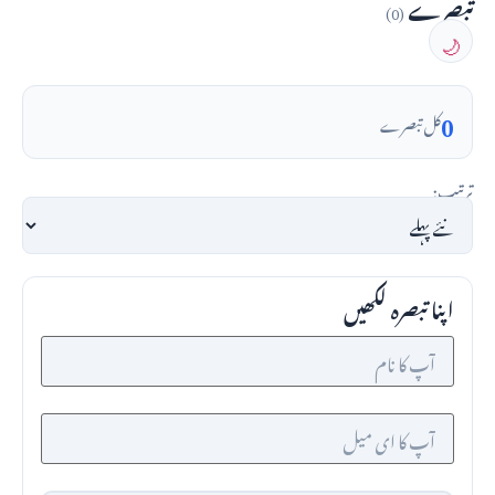
تبصرے
(0)
🌙
0
کل تبصرے
ترتیب:
اپنا تبصرہ لکھیں