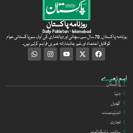
روزنامہ پاکستان
Daily Pakistan · Islamabad
روزنامہ پاکستان, 70 سال سے سچائی اور دیانتداری کی آواز۔ ہم پاکستانی عوام
کو قابل اعتماد اور غیر جانبدارانہ خبریں فراہم کرتے ہیں۔
اہم زمرے
پاکستان
دنیا
کھیل
انٹرٹینمنٹ
تجارت
سائنس و ٹیکنالوجی