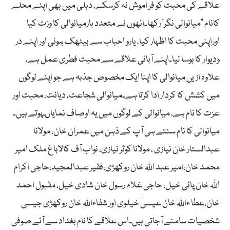
علاقے کی محبت کو فر اموش نہ کرسکے، دہلی میں بھی اپنے محلے
کانام “میانوالی نگر”رکھا۔انھوں نے متعدد بارمیانوالی کا وزٹ کیا
اوراپنی محبت کا اظہار کیا، یارو احباب سے بیٹھک ہوئی اور اپنے در
ودیوار کا بوسا لیا۔اپنے آبائی علاقے سے محبت فطری عمل ہے،
علاوہ ازیں میانوالی کا اپنا ایک مخصوص جذبہ ہے جو اپنے لوگوں
میں کشش کا کردار ادا کرتا ہے۔میانوالی شجاعت، دیانت، محبت اور
عزت کا نام ہے، میانوالی کے لوگوں میں یہ اوصاف نمایاںہوتے ہیں۔
میانوالی کا نام سنتے ہی آپ کے ذہن میں عمران خان، مولانا
عبدالستار خان نیازی ، مولانا کوثر نیازی، نواب آف کالاباغ ملک امیر
محمد خان،امیر عبد اللہ خان روکھڑی،فقیر عبدالمجید،حاجی اکرام
اللہ خان پائی خیل، حاجی غلام رسول خان شادی خیل، مقبول احمد
خان،عطا ءاللہ خان عیسیٰ خیلوی اور شفاءاللہ خان روکھڑی جیسی
شخصیات سامنے آجاتی ہیں۔اس علاقے کا نام بغداد سے آئے صوفی