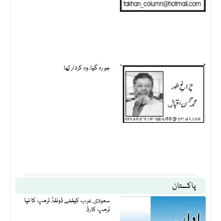
جو رہ گیا، وہ کردار تھا
پاکستان
سعودی عرب کیلئے ڈونلڈ ٹرمپ کا نیا
ٹرمپ کارڈ