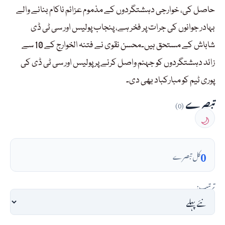
حاصل کی، خوارجی دہشتگردوں کے مذموم عزائم ناکام بنانے والے
بہادر جوانوں کی جرات پر فخر ہے، پنجاب پولیس اور سی ٹی ڈی
شاباش کے مستحق ہیں۔محسن نقوی نے فتنہ الخوارج کے 10 سے
زائد دہشتگردوں کو جہنم واصل کرنے پر پولیس اور سی ٹی ڈی کی
پوری ٹیم کو مبارکباد بھی دی۔
تبصرے
(0)
🌙
0
کل تبصرے
ترتیب: