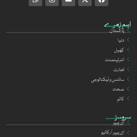
اہم زمرے
پاکستان
دنیا
کھیل
انٹرٹینمنٹ
تجارت
سائنس و ٹیکنالوجی
صحت
کالم
سروسز
ای پیپر
ای پیپر آرکائیو