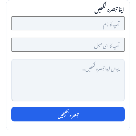
اپنا تبصرہ لکھیں
تبصرہ بھیجیں