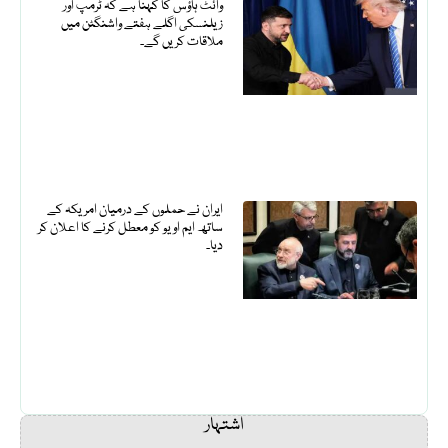
وائٹ ہاؤس کا کہنا ہے کہ ٹرمپ اور
زیلنسکی اگلے ہفتے واشنگٹن میں
ملاقات کریں گے۔
ایران نے حملوں کے درمیان امریکہ کے
ساتھ ایم او یو کو معطل کرنے کا اعلان کر
دیا۔
اشتہار