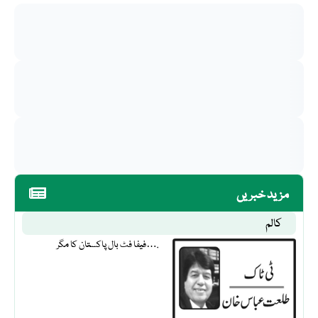
مزید خبریں
کالم
فیفا فٹ بال پاکستان کا مگر….