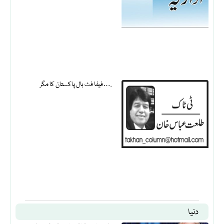
فیفا فٹ بال پاکستان کا مگر….
دنیا