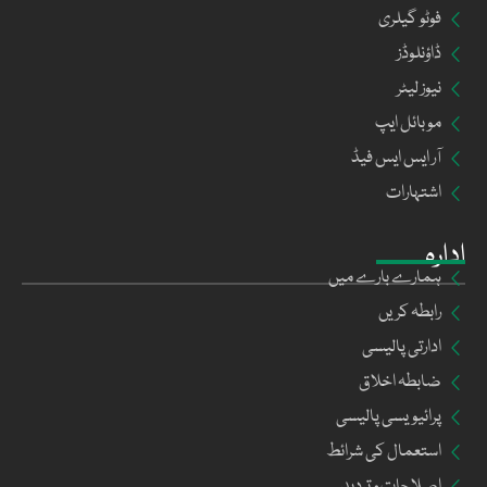
فوٹو گیلری
ڈاؤنلوڈز
نیوز لیٹر
موبائل ایپ
آر ایس ایس فیڈ
اشتہارات
ادارہ
ہمارے بارے میں
رابطہ کریں
ادارتی پالیسی
ضابطہ اخلاق
پرائیویسی پالیسی
استعمال کی شرائط
اصلاحات و تردید