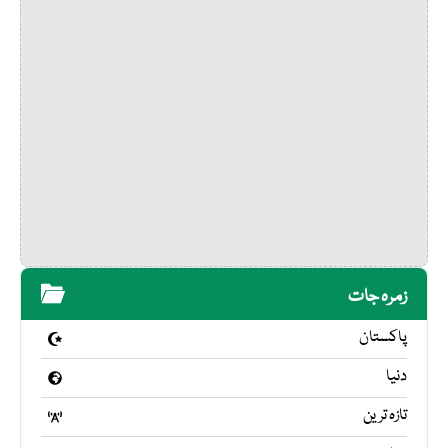
زمرہ جات
پاکستان
دنیا
تازہ ترین