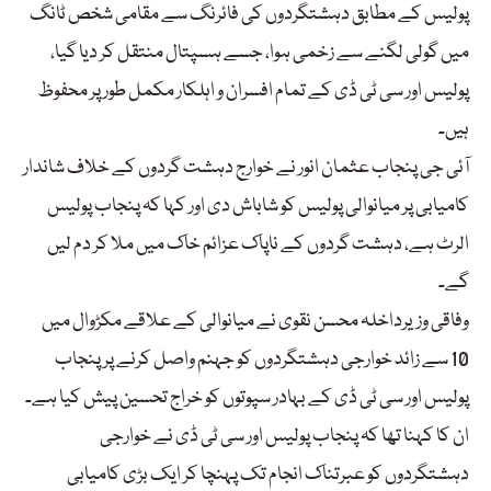
پولیس کے مطابق دہشتگردوں کی فائرنگ سے مقامی شخص ٹانگ
میں گولی لگنے سے زخمی ہوا، جسے ہسپتال منتقل کر دیا گیا،
پولیس اور سی ٹی ڈی کے تمام افسران و اہلکار مکمل طور پر محفوظ
ہیں۔
آئی جی پنجاب عثمان انور نے خوارج دہشت گردوں کے خلاف شاندار
کامیابی پر میانوالی پولیس کو شاباش دی اور کہا کہ پنجاب پولیس
الرٹ ہے، دہشت گردوں کے ناپاک عزائم خاک میں ملا کر دم لیں
گے۔
وفاقی وزیرداخلہ محسن نقوی نے میانوالی کے علاقے مکڑوال میں
10 سے زائد خوارجی دہشتگردوں کو جہنم واصل کرنے پر پنجاب
پولیس اور سی ٹی ڈی کے بہادر سپوتوں کو خراج تحسین پیش کیا ہے۔
ان کا کہنا تھا کہ پنجاب پولیس اور سی ٹی ڈی نے خوارجی
دہشتگردوں کو عبرتناک انجام تک پہنچا کر ایک بڑی کامیابی