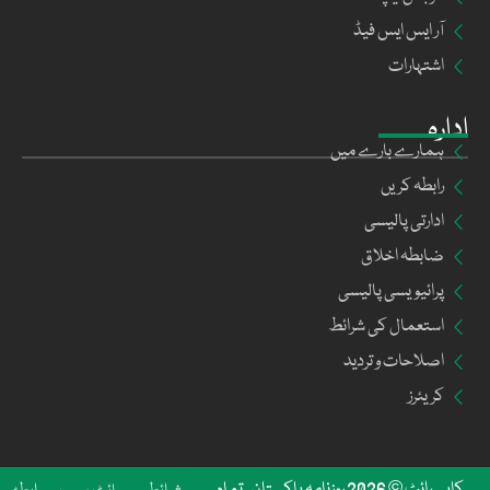
آر ایس ایس فیڈ
اشتہارات
ادارہ
ہمارے بارے میں
رابطہ کریں
ادارتی پالیسی
ضابطہ اخلاق
پرائیویسی پالیسی
استعمال کی شرائط
اصلاحات و تردید
کریئرز
کاپی رائٹ © 2026 روزنامہ پاکستان۔ تمام