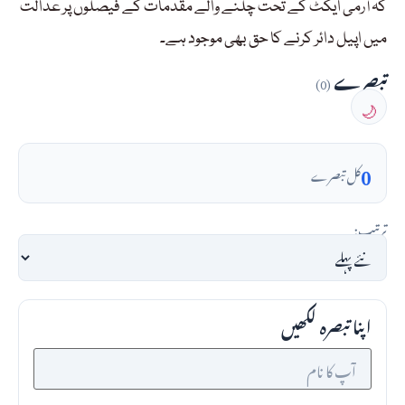
کہ آرمی ایکٹ کے تحت چلنے والے مقدمات کے فیصلوں پر عدالت
میں اپیل دائر کرنے کا حق بھی موجود ہے۔
تبصرے
(0)
🌙
0
کل تبصرے
ترتیب:
اپنا تبصرہ لکھیں