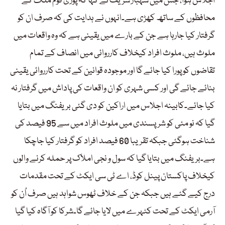
اجلاس ہوا، جس میں شہباز شریف نے کہا کہ پوری قوم ملک کے
محافظوں کے ساتھ کھڑی ہے۔انہوں نے ہدایت کی کہ صرف ان کو
گرفتار کیا جارہا ہے جن کے بارے میں یقینی ہے کہ وہ واقعات میں
ملوث ہیں، ملوث افراد کیخلاف کارروائی میں انصاف کے تمام
تقاضوں کو پورا کیا جائے گا اور موجودہ قوانین کے تحت کارروائی یقینی
بنائے جائے گی اور کسی شہری کو ان واقعات کی پاداش میں گرفتار نہ
کیا جائے۔کابینہ اجلاس میں اراکین کو دی گئی بریفنگ میں بتایا
گیا کہ نو مئی کو شرپسندی میں ملوث افراد میں سے 95 فیصد کی
شناخت ہوگئی جبکہ تقریبا 60 فیصد افراد کو گرفتار کیا جاچکا
ہے۔بریفنگ میں بتایا گیا کہ سول و نجی املاک پر حملہ کرنے والوں
کیخلاف پاکستان پینل کوڈ، اے ٹی سی ایکٹ کے تحت مقدمات
درج کیے گئے ہیں جبکہ جن کے خلاف ٹھوس شواہد ہیں صرف اُن کو
آرمی ایکٹ کے تحت کٹہرے میں لایا جائے گا۔شرکا کو آگاہ کیا گیا