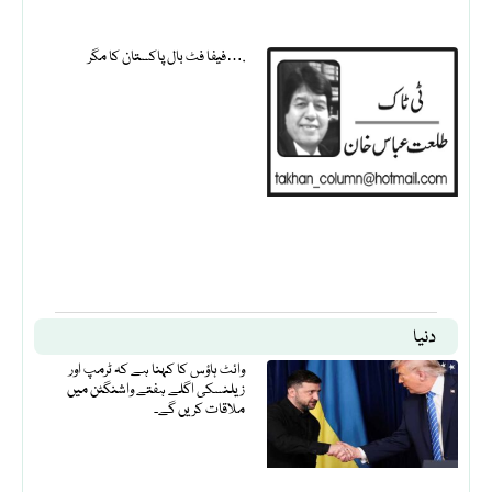
فیفا فٹ بال پاکستان کا مگر….
دنیا
وائٹ ہاؤس کا کہنا ہے کہ ٹرمپ اور
زیلنسکی اگلے ہفتے واشنگٹن میں
ملاقات کریں گے۔