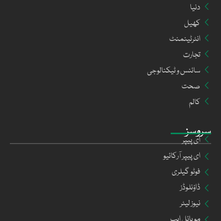
دنیا
کھیل
انٹرٹینمنٹ
تجارت
سائنس و ٹیکنالوجی
صحت
کالم
سروسز
ای پیپر
ای پیپر آرکائیو
فوٹو گیلری
ڈاؤنلوڈز
نیوز لیٹر
موبائل ایپ