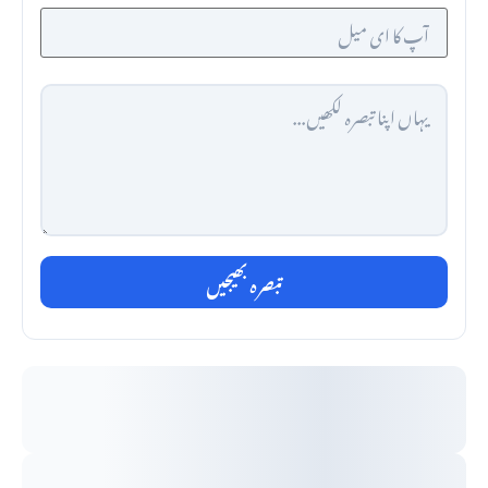
تبصرہ بھیجیں