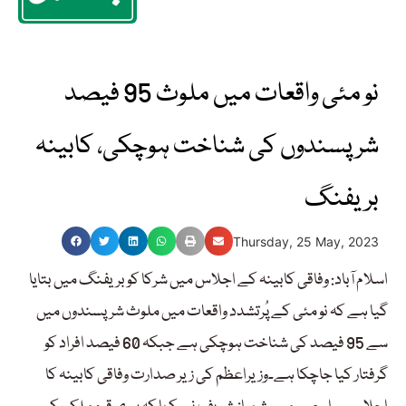
نو مئی واقعات میں ملوث 95 فیصد
شرپسندوں کی شناخت ہوچکی، کابینہ
بریفنگ
Thursday, 25 May, 2023
اسلام آباد: وفاقی کابینہ کے اجلاس میں شرکا کو بریفنگ میں بتایا
گیا ہے کہ نو مئی کے پُرتشدد واقعات میں ملوث شرپسندوں میں
سے 95 فیصد کی شناخت ہوچکی ہے جبکہ 60 فیصد افراد کو
گرفتار کیا جاچکا ہے۔وزیراعظم کی زیر صدارت وفاقی کابینہ کا