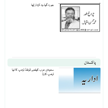
جو رہ گیا، وہ کردار تھا
پاکستان
سعودی عرب کیلئے ڈونلڈ ٹرمپ کا نیا
ٹرمپ کارڈ