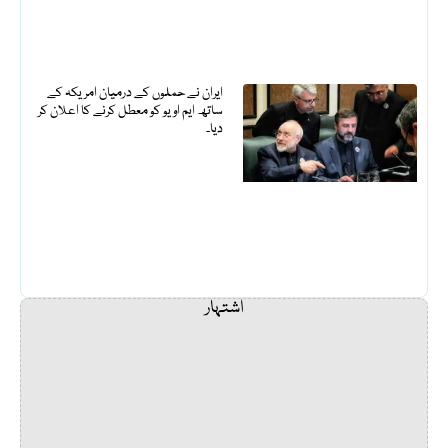
ایران نے حملوں کے درمیان امریکہ کے
ساتھ ایم او یو کو معطل کرنے کا اعلان کر
دیا۔
اشتہار