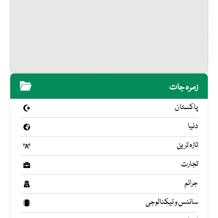
زمرہ جات
پاکستان
دنیا
تازہ ترین
تجارت
جرائم
سائنس و ٹیکنالوجی