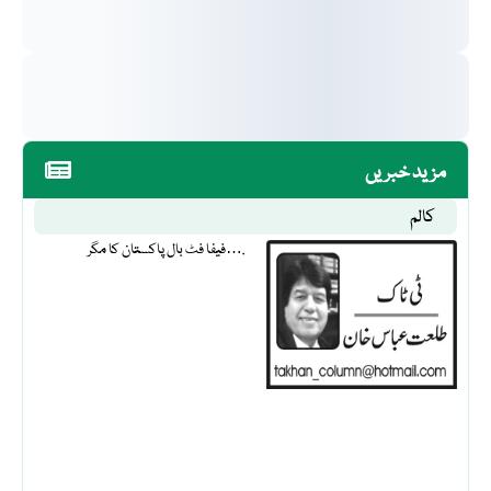
مزید خبریں
کالم
فیفا فٹ بال پاکستان کا مگر….