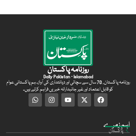
روزنامہ پاکستان
Daily Pakistan · Islamabad
روزنامہ پاکستان, 70 سال سے سچائی اور دیانتداری کی آواز۔ ہم پاکستانی عوام
کو قابل اعتماد اور غیر جانبدارانہ خبریں فراہم کرتے ہیں۔
اہم زمرے
پاکستان