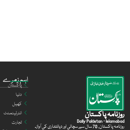
اہم زمرے
پاکستان
دنیا
کھیل
روزنامہ پاکستان
انٹرٹینمنٹ
Daily Pakistan · Islamabad
تجارت
روزنامہ پاکستان, 70 سال سے سچائی اور دیانتداری کی آواز۔