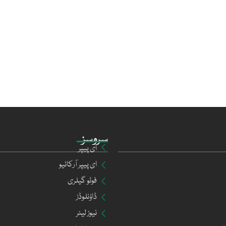
سروسز
ای پیپر
ای پیپر آرکائیو
فوٹو گیلری
ڈاؤنلوڈز
نیوز لیٹر