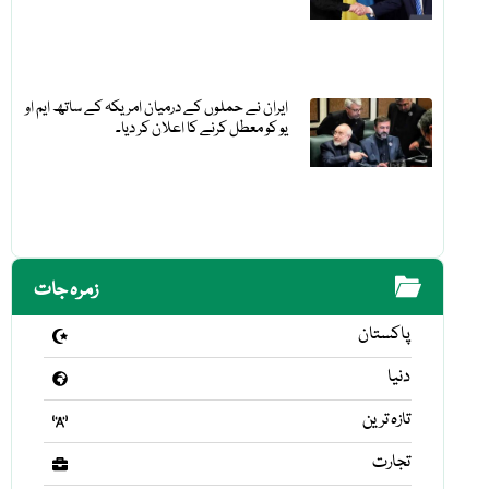
ایران نے حملوں کے درمیان امریکہ کے ساتھ ایم او
یو کو معطل کرنے کا اعلان کر دیا۔
زمرہ جات
پاکستان
دنیا
تازہ ترین
تجارت