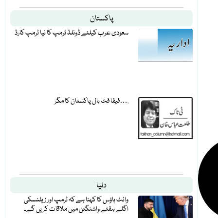
پاکستان
سعودی عرب کیلئے ڈونلڈ ٹرمپ کا نیا ٹرمپ کارڈ
فیفا فٹ بال پاکستان کا مگر….
دنیا
وائٹ ہاؤس کا کہنا ہے کہ ٹرمپ اور زیلنسکی
اگلے ہفتے واشنگٹن میں ملاقات کریں گے۔