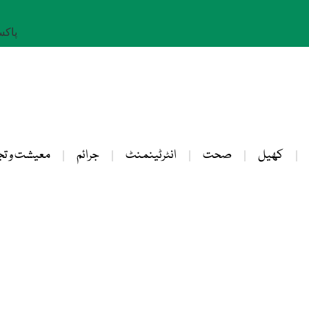
پاکستان: 
کھیل
صحت
انٹرٹینمنٹ
جرائم
معیشت و تج