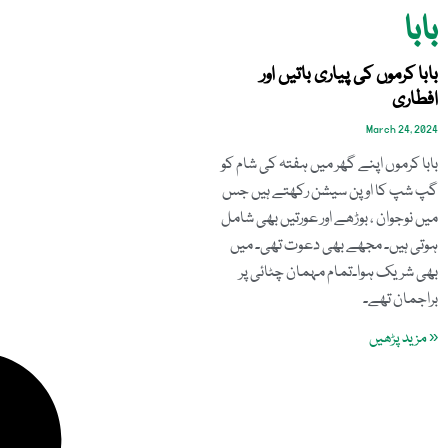
بابا
بابا کرموں کی پیاری باتیں اور
افطاری
March 24, 2024
بابا کرموں اپنے گھر میں ہفتہ کی شام کو
گپ شپ کا اوپن سیشن رکھتے ہیں جس
میں نوجوان ، بوڑھے اور عورتیں بھی شامل
ہوتی ہیں۔ مجھے بھی دعوت تھی۔ میں
بھی شریک ہوا۔تمام مہمان چٹائی پر
براجمان تھے۔
« مزید پڑھیں