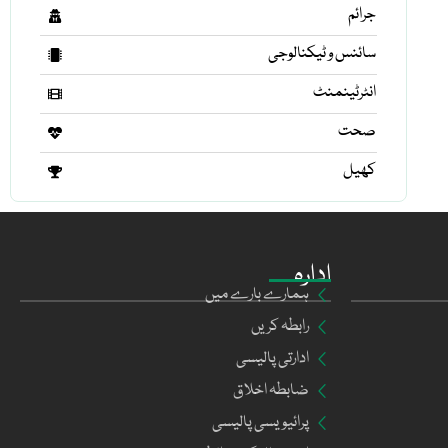
جرائم
سائنس و ٹیکنالوجی
انٹرٹینمنٹ
صحت
کھیل
ادارہ
ہمارے بارے میں
رابطہ کریں
ادارتی پالیسی
ضابطہ اخلاق
پرائیویسی پالیسی