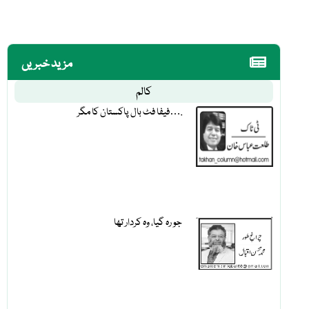
مزید خبریں
کالم
فیفا فٹ بال پاکستان کا مگر….
جو رہ گیا، وہ کردار تھا