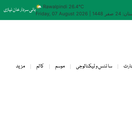
🌤 Rawalpindi 26.4°C
بانی سردار خان نیازی
24 صفر 1448
|
Friday, 07 August 2026
ارت
سا ئنس و ٹیکنالوجی
موسم
کالم
مزید