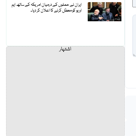
ایران نے حملوں کے درمیان امریکہ کے ساتھ ایم
او یو کو معطل کرنے کا اعلان کر دیا۔
اشتہار