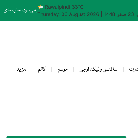
🌤 Rawalpindi 33°C
بانی سردار خان نیازی
1448
|
Thursday, 06 August 2026
ارت
سا ئنس و ٹیکنالوجی
موسم
کالم
مزید