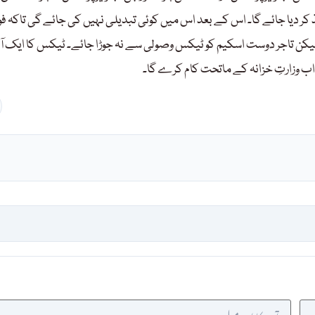
ر دیا جائے گا۔ اس کے بعد اس میں کوئی تبدیلی نہیں کی جائے گی تاکہ ف
کن تاجر دوست اسکیم کو ٹیکس وصولی سے نہ جوڑا جائے۔ ٹیکس کا ایک آ
 اب وزارتِ خزانہ کے ماتحت کام کرے گا۔