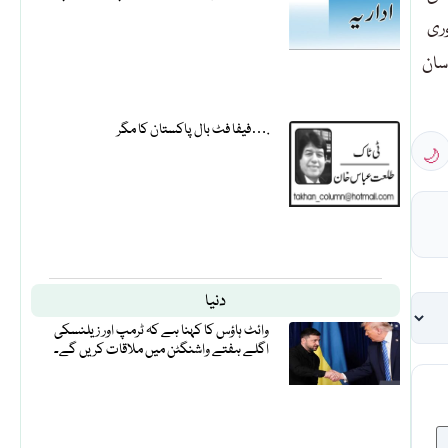
وری
سان
فیفا فٹ بال پاکستان کا مگر….
🌙
دنیا
وائٹ ہاؤس کا کہنا ہے کہ ٹرمپ اور زیلنسکی
اگلے ہفتے واشنگٹن میں ملاقات کریں گے۔