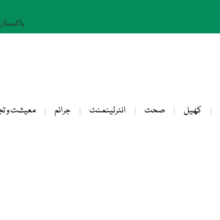
پاکستان: 23 صفر 
کھیل
صحت
انٹرٹینمنٹ
جرائم
معیشت و تج