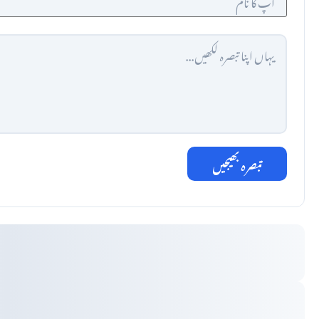
تبصرہ بھیجیں