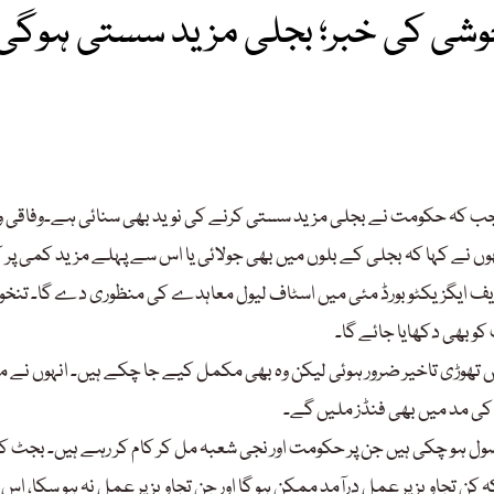
خوشی کی خبر؛ بجلی مزید سستی ہوگی
 جب کہ حکومت نے بجلی مزید سستی کرنے کی نوید بھی سنائی ہے۔وفاقی و
وں نے کہا کہ بجلی کے بلوں میں بھی جولائی یا اس سے پہلے مزید کمی پر ک
یف ایگزیکٹو بورڈ مئی میں اسٹاف لیول معاہدے کی منظوری دے گا۔ تنخواہ
و بھی دکھایا جائے گا۔
 تھوڑی تاخیر ضرور ہوئی لیکن وہ بھی مکمل کیے جا چکے ہیں۔ انہوں نے م
 کی مد میں بھی فنڈز ملیں گے۔
ی اور نجی شعبے سے 98 فیصد تجاویز موصول ہو چکی ہیں جن پر حکومت اور نجی شعبہ مل کر کام کر رہے ہیں۔ بجٹ ک
کن تجاویز پر عمل درآمد ممکن ہو گا اور جن تجاویز پر عمل نہ ہو سکا، اس