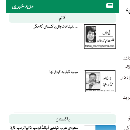
،
مزید خبریں
کالم
فیفا فٹ بال پاکستان کا مگر….
زیر
ام
جو رہ گیا، وہ کردار تھا
 دار
زید
و
پاکستان
 کی
سعودی عرب کیلئے ڈونلڈ ٹرمپ کا نیا ٹرمپ کارڈ