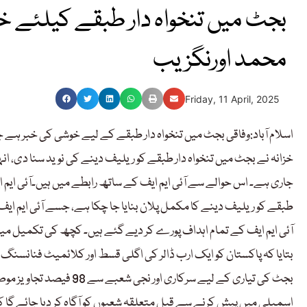
بجٹ میں تنخواہ دار طبقے کیلئے 
محمد اورنگزیب
Friday, 11 April, 2025
اسلام آباد:وفاقی بجٹ میں تنخواہ دار طبقے کے لیے خوشی کی خبر ہے
خزانہ نے بجٹ میں تنخواہ دار طبقے کو ریلیف دینے کی نوید سنا دی، انہ
جاری ہے۔ اس حوالے سے آئی ایم ایف کے ساتھ رابطے میں ہیں۔آئی ایم ا
طبقے کو ریلیف دینے کا مکمل پلان بنایا جا چکا ہے، جسے آئی ایم ایف ک
آئی ایم ایف کے تمام اہداف پورے کر دیے گئے ہیں۔ کچھ کی تکمیل میں
بتایا کہ پاکستان کو ایک ارب ڈالر کی اگلی قسط اور کلائمیٹ فنانسنگ
بجٹ کی تیاری کے لیے سرکار
اسمبلی میں پیش کرنے سے قبل متعلقہ شعبوں کو آگاہ کر دیا جائے گا کہ 