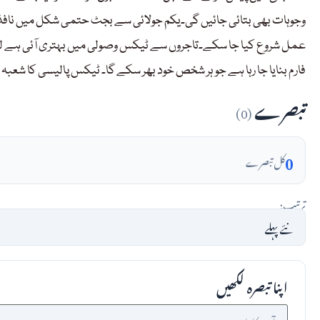
وجوہات بھی بتائی جائیں گی۔یکم جولائی سے بجٹ حتمی شکل میں نافذ ک
عمل شروع کیا جا سکے۔تاجروں سے ٹیکس وصولی میں بہتری آئی ہے لی
فارم بنایا جا رہا ہے جو ہر شخص خود بھر سکے گا۔ ٹیکس پالیسی کا شعبہ
تبصرے
(0)
0
کل تبصرے
ترتیب:
اپنا تبصرہ لکھیں