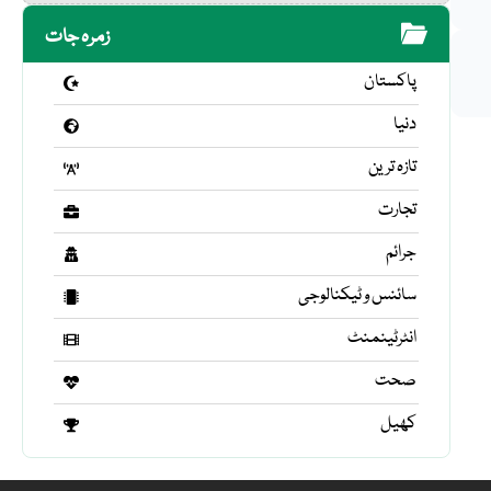
زمرہ جات
پاکستان
دنیا
تازہ ترین
تجارت
جرائم
سائنس و ٹیکنالوجی
انٹرٹینمنٹ
صحت
کھیل