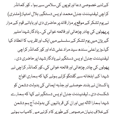
کےلئے خصوصی دعا اور توپوں کی سلامی سے ہوا ۔ کور کمانڈر
کراچی لیفٹیننٹ جنرل محمد اویس دستگیر، ہلال امتیاز (ملٹری)
نے یوم تشکر کے موقع پر مزار قائد پر حاضری دی اور بابائے قوم کے مزار
پر پھولوں کی چادر چڑھائی اور فاتحہ خوانی کی ۔ یادگار شہدا ملیر
گیریژن میں یوم تشکر کے سلسلے میں ایک اور تقریب کا انعقاد کیا
گیا۔وزیراعلیٰ سندھ سید مراد علی شاہ اور کور کمانڈر کراچی
لیفٹیننٹ جنرل اویس دستگیر نے یادگار شہدا پر حاضری دی ،
پھولوں کی چادر چڑھائی اور فاتحہ خوانی کی۔کور کمانڈر کراچی نے
شہدا کے اہلخانہ سے گفتگو کرتے ہوئے کہا کہ ہماری افواج
پاکستان نے بلند حوصلے اور جذبہ ایمانی کی بدولت دشمن کو
شکست دی ۔ لیفٹیننٹ جنرل اویس دستگیر نے کہا کہ ہمارے
شہدا ہمارا اثاثہ ہیں اور ان کی قربانیوں کی بدولت آج ہم دشمن
کےخلاف بنیان مرصوص کے طور پر کام کرنے میں کامیاب ہوئے