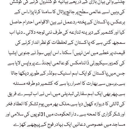
چلنے والی بیان بازی کے ذریعے بیانیہ کو کنٹرول کرنے کی کوشش
کی وہیں اسے عالمی سطح پر جانچ پڑتال کا سامنا کرنا پڑا۔اس کے
برعکس، پاکستان کے پختہ ردعمل نے بین الاقوامی احترام حاصل
کیا اور کشمیر کے دیرینہ تنازعہ کی طرف نئی توجہ دلائی ۔ دنیا اب
سمجھ گئی ہے کہ پاکستان کے تحفظات کو نظر انداز کرنے کی
قیمت پر خطے میں امن نہیں آ سکتا ۔ اس ایپی سوڈ نے جنوبی ایشیا
کی کمزور سیکیورٹی ڈائنامکس کو عالمی ایجنڈے پر واپس لایا ہے
جس میں پاکستان کو ایک اہم اسٹیک ہولڈر کے طور پر دیکھا جاتا
ہے۔برسوں سے بھارت کا اصرار رہا ہے کہ کشمیر دو طرفہ مسئلہ
ہے۔پھر بھی ایک اہم سفارتی تبدیلی میں،اس نے اب تیسرے فریق
کی ثالثی کا دروازہ کھول دیا ہے۔ملک بھر میں یوم تشکر کا انعقاد فخر
اور شکر گزاری کا لمحہ ہے ۔ دارالحکومت میں 31توپوں کی سلامی اور
مساجد میں خصوصی دعائیں ایک بہادر فوج کے پیچھے کھڑے