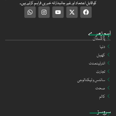
کو قابل اعتماد اور غیر جانبدارانہ خبریں فراہم کرتے ہیں۔
اہم زمرے
پاکستان
دنیا
کھیل
انٹرٹینمنٹ
تجارت
سائنس و ٹیکنالوجی
صحت
کالم
سروسز