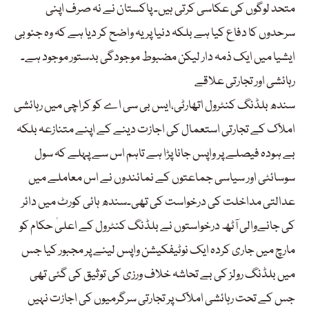
متحد لوگوں کی عکاسی کرتی ہیں۔ پاکستان نے نہ صرف اپنی
سرحدوں کا دفاع کیا ہے بلکہ دنیا پر یہ واضح کر دیا ہے کہ وہ جنوبی
ایشیا میں ایک ذمہ دار لیکن مضبوط موجودگی بدستور موجود ہے۔
رہائشی اور تجارتی علاقے
سندھ بلڈنگ کنٹرول اتھارٹی،ایس بی سی اے کو کراچی میں رہائشی
املاک کے تجارتی استعمال کی اجازت دینے کے اپنے متنازعہ بلکہ
بے ہودہ فیصلے پر واپس جانا پڑا ہے تاہم اس سے پہلے کہ سول
سوسائٹی اور سیاسی جماعتوں کے نمائندوں نے اس معاملے میں
عدالتی مداخلت کی درخواست کی تھی۔سندھ ہائی کورٹ میں دائر
کی جانےوالی آٹھ درخواستوں نے بلڈنگ کنٹرول کے اعلیٰ حکام کو
مارچ میں جاری کردہ ایک نوٹیفکیشن واپس لینے پر مجبور کیا جس
میں بلڈنگ رولز کی بے تحاشہ خلاف ورزی کی توثیق کی گئی تھی
جس کے تحت رہائشی املاک پر تجارتی سرگرمیوں کی اجازت نہیں