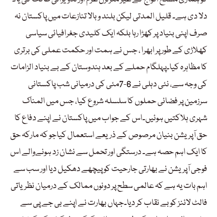
دلا دی ہے۔ قلیل المدتی لیکن بلند و بالا تنازعات میں پاکستان نہ
صرف اپنی بنیاد پر کھڑا رہا بلکہ ایک کلیدی جغرافیائی سیاسی
کھلاڑی کے طور پر ابھرا ، جس نے ہمت اور حکمت عملی کی برتری
کا مظاہرہ کیا۔پہلگام حملے کے بعد ہندوستان کے بے بنیاد الزامات
کی وجہ سے، نئی دہلی نے 6-7مئی کی درمیانی شب پاکستانی
سرزمین پر فضائی حملوں کا سلسلہ شروع کیا، جس میں المناک
شہری ہلاکتیں ہوئیں۔اس کے جواب میں پاکستان نے اپنے دفاع کا
حق آپریشن بنیان مرصوص کے ذریعے استعمال کیاجو کہ مارکہ حق
کا ایک اہم حصہ ہے۔ درستگی اور تحمل سے نشان زد ہونےوالے اس
فوجی آپریشن نے بھارتی جارحیت کو پیچھے دھکیل دیا اور سب سے
اہم بات یہ ہے کہ عالمی سطح پر دونوں ممالک کے درمیان نظریاتی
فالٹ لائنز کو بے نقاب کر دیا۔جہاں بھارت نے اپنے بی جے پی سے