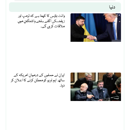
دنیا
وائٹ ہاؤس کا کہنا ہے کہ ٹرمپ اور
زیلنسکی اگلے ہفتے واشنگٹن میں
ملاقات کریں گے۔
ایران نے حملوں کے درمیان امریکہ کے
ساتھ ایم او یو کو معطل کرنے کا اعلان کر
دیا۔