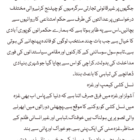
جگہوں پر غیرقانونی تجارتی سرگرمیوں کو چیلنج کرنےوالی مختلف
درخواستوں پر عدالتوں کی طرف سے حکم امتناعی کارروائیوں سے
بچائیں۔اس سے یہ ظاہر ہوتا ہے کہ ہمارے حکمرانوں کو پوری آبادی
کا خیال ہے جب بات چند منتخب لوگوں کو فائدہ پہنچانے کی ہوتی
ہے۔تاہم سول سوسائٹی کے کارکنوں اور مقامی سیاستدانوں کی فوری
مداخلت کی بدولت،کراچی کو اس سے بچایا گیا جو شہری بنیادی
ڈھانچے کی تباہی کا باعث بنتا۔
نسل کشی کیمپ اور غزہ
آشوٹز اور غزہ میں فرق صرف اتنا ہے کہ دنیا کے پاس اب بھی غزہ
میں نسل کشی کو روکنے کا موقع ہے۔پچھلی دو راتوں میں ابھرنے
والی تصویریں ہولناک ہیں خوفناک،تباہی اور غیر انسانی ظلم کے
مناظر۔غزہ مٹی کی ایک پٹی ہے،جو خوراک اور پانی سے بند
ہے،جہاں بچے برباد ہوتے ہیں،ان کی چیخیں سنائی نہیں دیتیں۔