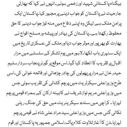
بیگناہ پاکستانی شہید اور زخمی ہوئے۔انہوں نے کہا کہ بھارتی
جارحیت نے پاکستان کو جواب دینے پر مجبور کیا۔پاکستان ایک
پرامن ملک ہے لیکن وہ اپنے دفاع میں منہ توڑ جواب دینے کا حق
محفوظ رکھتا ہے۔ پاکستان کی بہادر اور پیشہ ور مسلح افواج نے
بھارت کو بھرپور اور موثر جواب دیااور ملک کی عسکری تاریخ میں
ایک سنہری باب لکھا۔لاہور میں یوم تشکر کے سلسلے میں مزار
اقبال پر تقریب کا انعقاد کیا گیا۔اس موقع پر گورنر پنجاب سردار سلیم
حیدر خان نے مزار پر پھولوں کی چادر چڑھائی اور فاتحہ خوانی کی۔اسی
طرح وزیراعلیٰ سیکرٹریٹ میں پرچم کشائی کی تقریب ہوئی جس
میں وزیراعلیٰ مریم نواز شریف نے کابینہ ارکان کے ہمراہ قومی پرچم
لہرایا ۔ کراچی میں سندھ سیکریٹریٹ میں حق کی جنگ ریلی
نکالی گئی جس میں وزیراعلیٰ سید مراد علی شاہ نے قومی پرچم
لہرایا۔دن کا آغاز تلاوت کلام پاک،اسلامی جمہوریہ پاکستان اور قوم