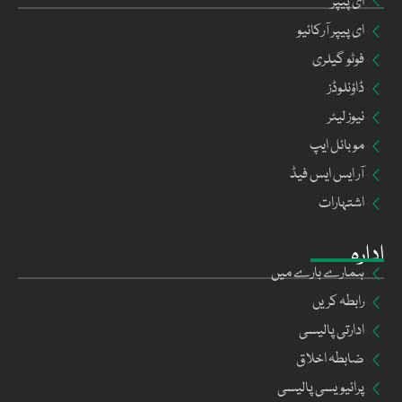
ای پیپر
ای پیپر آرکائیو
فوٹو گیلری
ڈاؤنلوڈز
نیوز لیٹر
موبائل ایپ
آر ایس ایس فیڈ
اشتہارات
ادارہ
ہمارے بارے میں
رابطہ کریں
ادارتی پالیسی
ضابطہ اخلاق
پرائیویسی پالیسی