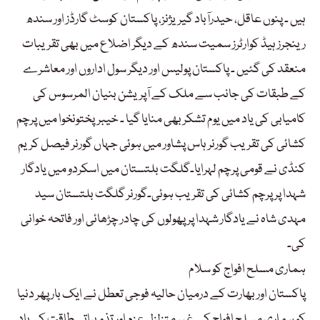
ہیں ۔ پنوں عاقل، حیدرآباد گیریژنز، پاکستان کوسٹ گارڈز اور سندھ
رینجرز ہیڈ کوارٹرز سمیت سندھ کے دیگر اضلاع میں بھی تقریبات
منعقد کی گئیں ۔ پاکستان پولیس اور دیگر سول اداروں اور معاشرے
کے طبقات کی جانب سے ملک کے آپریشن بنیان المرسوس کی
کامیابی کی یاد میں یوم تشکر بھی منایا گیا ۔ خیبرپختونخوا میں پرچم
کشائی کی تقریب گورنر ہاس پشاور میں ہوئی جہاں گورنر فیصل کریم
کنڈی نے قومی پرچم لہرایا۔گلگت بلتستان میں اسکردو میں یادگار
شہدا پر پرچم کشائی کی تقریب ہوئی۔گورنر گلگت بلتستان سید
مہدی شاہ نے یادگار شہدا پر پھولوں کی چادر چڑھائی اور فاتحہ خوانی
کی۔
ہماری مسلح افواج کو سلام
پاکستان اور بھارت کے درمیان حالیہ فوجی تعطل نے ایک بار پھر دنیا
کو ہماری مسلح افواج کے غیر متزلزل عزم اور تذویراتی طاقت کی یاد