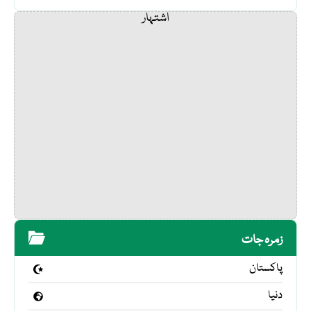
اشتہار
زمرہ جات
پاکستان
دنیا