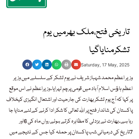
تاریخی فتح،ملک بھرمیں یوم
تشکرمنایاگیا
Saturday, 17 May, 2025
وزیر اعظم محمد شہباز شریف نے یوم تشکر کے سلسلے میں وزیر
اعظم ہاﺅس اسلام آباد میں قومی پرچم لہرایا۔وزیراعظم نے اس موقع
پر کہا کہ آج یوم تشکر بھارت کی جارحیت اور اشتعال انگیزی کیخلاف
پاکستان کی شاندار فتح پر اللہ تعالی کا شکر ادا کرنے کےلئے منایا جا
رہا ہے۔بھارت نے بزدلی کا مظاہرہ کرتے ہوئے رواں ماہ کی 6اور
7تاریخ کی درمیانی شب پاکستان پر حملہ کیا جس کے نتیجے میں