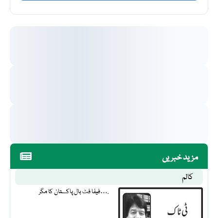
مزید خبریں
کالم
فیفا فٹ بال پاکستان کا مگر….