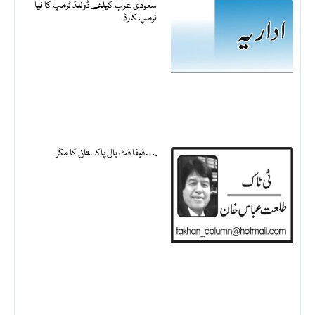
سعودی عرب کیلئے ڈونلڈ ٹرمپ کا نیا
ٹرمپ کارڈ
فیفا فٹ بال پاکستان کا مگر….