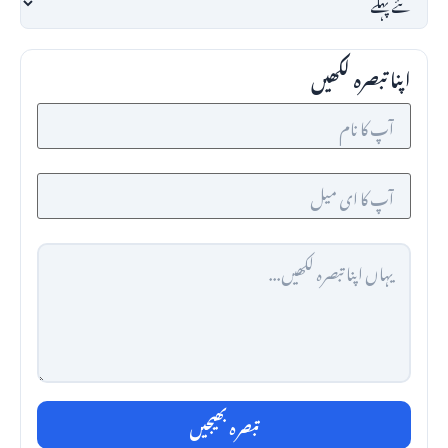
اپنا تبصرہ لکھیں
تبصرہ بھیجیں