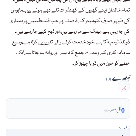
تمام خاندان اپنے گھروں کے کھنڈرات تلے دبے ہوئے ہیں۔مایوس
کن طور پر،صرف کلومیٹر کے فاصلے پر،جب فلسطینیوں پر بمباری
کی جا رہی ہے، بھوک سے مر رہے ہیں،اور ذبح کیے جا رہے ہیں۔
ڈونلڈ ٹرمپ آتا ہے، خود خدمت کرنے والی تقریریں کرتا ہے،وسیع
سرمایہ کاری کے وعدے جمع کرتا ہے،اور روانہ ہو جاتا ہےایک
خطے کو خون میں ڈوبا چھوڑ کر۔
تبصرے
(0)
🌙
0
کل تبصرے
ترتیب: