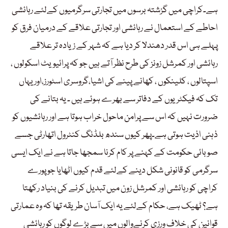
ہے۔کراچی میں گزشتہ برسوں میں تجارتی سرگرمیوں کےلئے رہائشی
احاطے کے استعمال نے رہائشی اور تجارتی علاقے کے درمیان فرق کو
پہلے ہی اس قدر دھندلا کر دیا ہے کہ شہر کے زیادہ تر علاقے
رہائشی اور کمرشل زونز کی طرح نظر آتے ہیں جو کہ پرائیویٹ اسکولوں ،
اسپتالوں ، کلینکوں ، کھانے پینے کی اشیا،گروسری اسٹورز،اور یہاں
تک کہ فیکٹریوں کے دفاتر سے بھرے ہوئے ہیں ۔ یہ بتانے کی
ضرورت نہیں کہ اس سے پرامن ماحول خراب ہوتا ہے اور رہائشیوں کو
ذہنی اذیت ہوتی ہے۔پھر کیوں سندھ بلڈنگ کنٹرول اتھارٹی جسے
صوبائی حکومت کے کہنے پر کام کرنا سمجھا جاتا ہے نے ایک ایسی
سرگرمی کو قانونی شکل دینے کےلئے قدم کیوں اٹھایا جو پورے
کراچی کو رہائشی اور کمرشل زون میں تبدیل کرنے کی بنیاد رکھتا
ہے؟ ٹھیک ہے، حکام کےلئے یہ ایک آسان طریقہ تھا کہ وہ عمارتی
قوانین کی خلاف ورزی کرنےوالوں میں سے بڑے لوگوں کو رہائشی