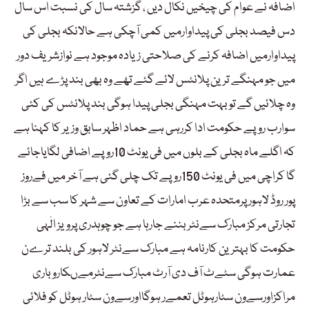
اضافہ نے عوام کی چیخیں نکال دیں ، گزشتہ سال کی نسبت اس سال
دس فیصد بجلی کی پیداوارمیں کمی آچکی ہے حالانکہ بجلی کی
پیداوارمیں اضافہ کرنے کی صلاحتی زیادہ موجود ہے نوازشریف دور
میں جو مہنگے ترین پلانٹس لائے گئے تھے وہ بھی بند پڑے ہیں اگر
وہ چلائیں گے تو بہت مہنگی بجلی پیدا ہوگی بند پلانٹس کی کئی
سوارب روپے حکومت ادا کررہی ہے حماد اظہر سابق وزیر کا کہنا ہے
کہ اگلے ماہ بجلی کے بلوں میں فی یونٹ 10روپے اضافی لگایاجائے
گا کراچی میں فی یونٹ 150روپے تک چلی گئی ہے آخر میں فےروز
پور روڈ لاہور پرمتحدہ عرب امارات کے تعاون سے شہر کا سب سے بڑا
تجارتی مرکز مبارک سےنٹربننے جارہا ہے جو چوہدری پرویز الٰہی
حکومت کا بہترین کارنامہ ہے مبارک سےنٹر لاہور کی بلند ترےن
عمارت ہوگی سٹےٹ آف دی آرٹ مبارک سےنٹرمےںکاروباری
مراکزاورسےون سٹارہوٹل تعمےر ہوگااورسےون سٹار ہوٹل کو فلائی