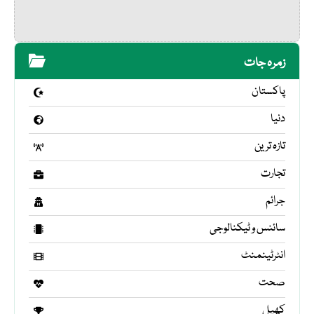
زمرہ جات
پاکستان
دنیا
تازہ ترین
تجارت
جرائم
سائنس و ٹیکنالوجی
انٹرٹینمنٹ
صحت
کھیل