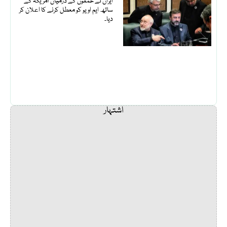
ایران نے حملوں کے درمیان امریکہ کے
ساتھ ایم او یو کو معطل کرنے کا اعلان کر
دیا۔
اشتہار