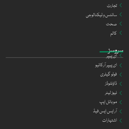
تجارت
سائنس و ٹیکنالوجی
صحت
کالم
سروسز
ای پیپر
ای پیپر آرکائیو
فوٹو گیلری
ڈاؤنلوڈز
نیوز لیٹر
موبائل ایپ
آر ایس ایس فیڈ
اشتہارات