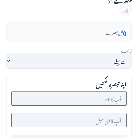
(0)
🌙
0
کل تبصرے
ترتیب:
اپنا تبصرہ لکھیں