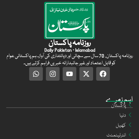
روزنامہ پاکستان
Daily Pakistan · Islamabad
روزنامہ پاکستان, 70 سال سے سچائی اور دیانتداری کی آواز۔ ہم پاکستانی عوام
کو قابل اعتماد اور غیر جانبدارانہ خبریں فراہم کرتے ہیں۔
اہم زمرے
پاکستان
دنیا
کھیل
انٹرٹینمنٹ