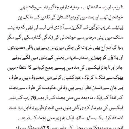
غریب اور پسماندہ تھے سرمایہ دار اور جاگیر دار اس وقت بھی
خوشحال تھے اور بعد میں تو وہ پاکستان کی تقدیر کے مالک بن
بیٹھے غریب لوگوں نے انگریز سے آزادی اس لیے لی تھی کہ وہ اپنے
ملک میں اپنی مرضی سے خوشحالی کی زندگی گذار سکیں گے مگر
ہوا کیا ہم آج بھی غربت کی چکی میں پس رہے ہیں باقی مصیبتوں
اور بلاﺅں کو چھوڑیں ہمارے پاس بجلی کے بلوں میں لگے ہوئے
جائز اور ناجائز ٹیکسوں کی مد میں پیسے جمع کروانے کا انتظام نہیں
بھوک سے تنگ آکر لوگ خودکشیاں کرنے میں مصروف ہیں ہر طرف
بے جان سے انسان نظر آرہے ہیں وفاقی حکومت کی طرف سے بجٹ
کے نفاذ کے ایک ماہ بعد ہی منی بجٹ کے ذریعے 70ارب کے نئے
ٹیکسوں کی بھر مار کردی گئی بلوں میں ناجائز طور پر ناقابل برداشت
اضافہ کرنے کے ساتھ ساتھ ایک بار پھر منی بجٹ کے ذریعے
تاجروں و صنعتکاروں پر بجلی کے بلوں میں 7.5فیصدتک سیلز