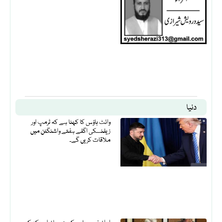
دنیا
وائٹ ہاؤس کا کہنا ہے کہ ٹرمپ اور
زیلنسکی اگلے ہفتے واشنگٹن میں
ملاقات کریں گے۔