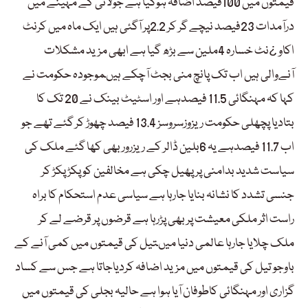
قیمتوں میں 100فیصد اضافہ ہوگیا ہے جولائی کے مہینے میں
درآمدات 23فیصد نیچے گر کر 2.2پر آگئی ہیں ایک ماہ میں کرنٹ
اکاو ¿نٹ خسارہ 4ملین سے بڑھ گیا ہے ابھی مزید مشکلات
آنےوالی ہیں اب تک پانچ منی بجٹ آچکے ہیںموجودہ حکومت نے
کہا کہ مہنگائی 11.5 فیصدہے اور اسٹیٹ بینک نے 20 تک کا
بتادیا پچھلی حکومت ریزوزسروسز 13.4 فیصد چھوڑ کر گئے تھے جو
اب 11.7 فیصدہے یہ 6بلین ڈالر کے ریزرور بھی کھا گئے ملک کی
سیاست شدید بدامنی پر پھیل چکی ہے مخالفین کو پکڑ پکڑ کر
جنسی تشدد کا نشانہ بنایا جارہا ہے سیاسی عدم استحکام کا براہ
راست اثر ملکی معیشت پربھی پڑرہا ہے قرضوں پر قرضے لے کر
ملک چلایا جارہا عالمی دنیا میںتیل کی قیمتوں میں کمی آنے کے
باوجو تیل کی قیمتوں میں مزید اضافہ کردیاجاتا ہے جس سے کساد
گزاری اور مہنگائی کاطوفان آیا ہوا ہے حالیہ بجلی کی قیمتوں میں