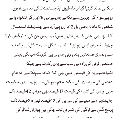
ٹیکس عائد کردیا گیا ہر ماہ فیول ایڈجسٹمنٹ کی مد میں اربوں
روپے عوام کی جیبوں سے نکالے جارہے ہیں 25ہزار کی تنخواہ والے
شخص کا ماہانہ بجلی بل 12ہزار روپے آرہا ہے چند یونٹ استعمال
کرنے پر بھی بجلی کے بل ہزاروں میں آ رہے ہیں جن کی ادائیگیاں کرنا
چھوٹے تاجر اور ایس ایم ایز کےلئے مشکل سے مشکل تر ہوتا جا رہا
ہے ہماری صنعتیں بند ہوتی جارہی ہیں کیونکہ مہنگی بجلی
صنعتی ترقی کی راہ میں سب سے بڑی رکاوٹ ہے جبکہ
اشیاءضروریہ کی قیمتوں میں بھی اتنا اضافہ ہوچکا ہے کہ عام
عادمی کی خریداری کی سکت ختم ہوچکی ہے پچھلے دور حکومت
میں روزمرہ کی اشیاءکی قیمت 17 فیصدتھی جو اب 42فیصد تک
جا پہنچی ہے مہینے کی سی پی آئی 12فیصد تھی 25فیصد تک
پہنچ گئی ہے لوگوں کی کمریں ٹوٹ چکی ہیں پیاز اور ٹماٹر کی