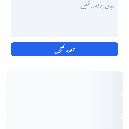
تبصرہ بھیجیں