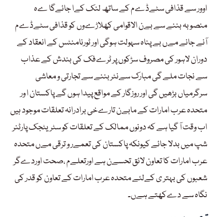
اوور سے قذافی سٹےڈےم کے ساتھ لنک کےا جائےگا ےہ
منصوبہ بننے سے بےن الاقوامی کھلاڑےوں کو قذافی سٹےڈےم
آنے جانے مےں بے پناہ سہولت ہوگی اور ٹورنامنٹس کے انعقاد کے
دوران لاہور کی مصروف سڑکوں پر ٹرےفک کی بندش کے عذاب
سے نجات ملے گی مبارک سےنٹربننے سے تجارتی و معاشی
سرگرمیاں بڑھیں گی اور روزگار کے مواقع پیدا ہوں گے پاکستان ا ور
متحدہ عرب امارات کے مابےن تارےخی برادرانہ تعلقات موجود ہیں
اب وقت آ گیا ہے کہ دونوں ممالک کے تعلقات کو سٹریٹجک پارٹنر
شپ میں بدلا جائے کیونکہ پاکستان کی تعمےر و ترقی مےں متحدہ
عرب امارات کا تعاون لائق تحسےن ہے اورتعلےم ،صحت اوردےگر
شعبوں کی بہتر ی کےلئے متحدہ عرب امارات کے تعاون کو قدر کی
نگاہ سے دےکھتے ہےں۔
تبصرے