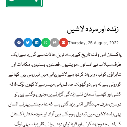
زندہ اور مردہ لاشیں
Thursday, 25 August, 2022
پاکستان اس وقت تاریخ کے برے ترین حالات سے گزر رہا ہے ایک
طرف سیلاب نے انسانوں، مویشیوں، فصلوں، بستیوں، مکانات اور
شاہراﺅں کو تباہ و بر باد کر دیا ہے لاشیں پانی میں تیر رہی ہیں کھانے
کو روٹی ہے نہ ہی دو گھونٹ صاف پانی میسر ہے لاکھوں لوگ فاقہ
کشی اور کھلے آسمان تلے زندگی گزارنے پر مجبور ہوگئے ہیں تو
دوسری طرف مہنگائی اتنی بڑھ گئی ہے کہ عام چلتے پھرتے انسان
بھی زندہ لاشوں میں تبدیل ہوچکے ہیں آزاد اور خودمختار پاکستان
کےلئے جدوجہد کرنے اور قربانیاں دینے والے تقریبا سبھی لوگ