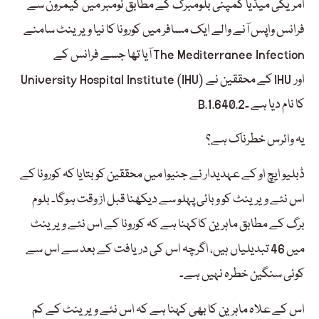
امریکی میڈیا کمپنی بلومبرگ کے مطابق نومبر میں کیمرون سے
فرانس واپس آنے والے ایک مسافر میں کورونا کا نیا ویرینٹ سامنے
آیا تھا جسے فرانس کے The Mediterranee Infection
University Hospital Institute (IHU) کے محققین نے IHU اور
B.1.640.2کا نام دیا ہے ۔
یہ وائرس خطرناک ہے؟
ڈبلیو ایچ او کے عہدیدار نے جنیوا میں محققین کو بتایا کہ کورونا کے
اس نئے ویرینٹ کو وبائی پہلو سے دیکھنا قبل از وقت ہوگا۔ بلوم
برگ کے مطابق ماہرین کاکہنا ہے کہ کورونا کے اس نئے ویرینٹ
میں 46 تبدیلیاں ہیں، اگرچہ اس کی دریافت کے بعد سے اس سے
کوئی سنگین خطرہ نہیں ہے۔
اس کے علاہ ماہرین کا بھی کہنا ہے کہ اس نئے ویرینٹ کے کم