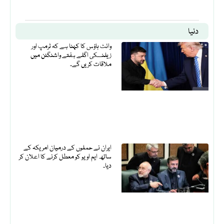
دنیا
وائٹ ہاؤس کا کہنا ہے کہ ٹرمپ اور
زیلنسکی اگلے ہفتے واشنگٹن میں
ملاقات کریں گے۔
ایران نے حملوں کے درمیان امریکہ کے
ساتھ ایم او یو کو معطل کرنے کا اعلان کر
دیا۔