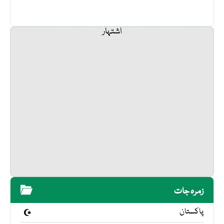
اشتہار
زمرہ جات
پاکستان