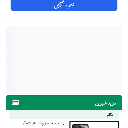
تبصرہ بھیجیں
مزید خبریں
کالم
فیفا فٹ بال پاکستان کا مگر….