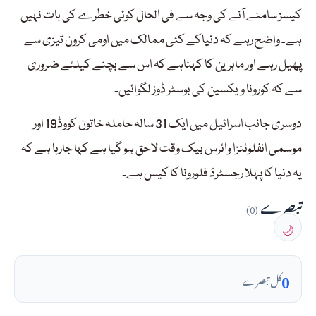
کیسز سامنے آنے کی وجہ سے فی الحال کوئی خطرے کی بات نہیں
ہے۔ واضح رہے کہ دنیاکے کئی ممالک میں اومی کرون تیزی سے
پھیل رہے اور ماہرین کا کہناہے کہ اس سے بچنے کیلئے ضروری
سے کہ کورونا ویکسین کی بوسٹر ڈوز لگوائیں۔
دوسری جانب اسرائیل میں ایک 31 سالہ حاملہ خاتون کووڈ19 اور
موسمی انفلوئنزا وائرس بیک وقت لاحق ہو گیا ہے کہا جارہا ہے کہ
یہ دنیا کا پہلا رجسٹرڈ فلورونا کا کیس ہے۔
تبصرے
(0)
🌙
0
کل تبصرے