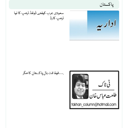
پاکستان
سعودی عرب کیلئے ڈونلڈ ٹرمپ کا نیا
ٹرمپ کارڈ
فیفا فٹ بال پاکستان کا مگر….