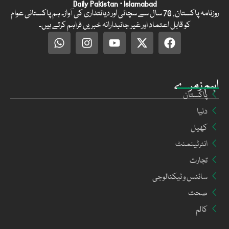
Daily Pakistan · Islamabad
روزنامہ پاکستان, 70 سال سے سچائی اور دیانتداری کی آواز۔ ہم پاکستانی عوام
کو قابل اعتماد اور غیر جانبدارانہ خبریں فراہم کرتے ہیں۔
اہم زمرے
پاکستان
دنیا
کھیل
انٹرٹینمنٹ
تجارت
سائنس و ٹیکنالوجی
صحت
کالم