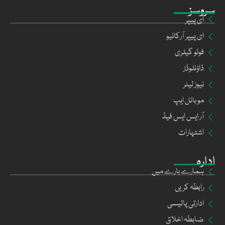
سروسز
ای پیپر
ای پیپر آرکائیو
فوٹو گیلری
ڈاؤنلوڈز
نیوز لیٹر
موبائل ایپ
آر ایس ایس فیڈ
اشتہارات
ادارہ
ہمارے بارے میں
رابطہ کریں
ادارتی پالیسی
ضابطہ اخلاق