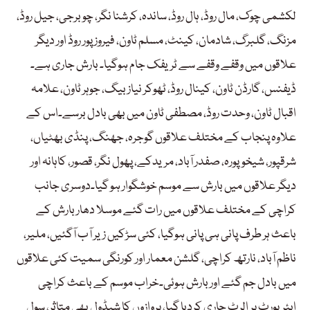
لکشمی چوک، مال روڈ، ہال روڈ، ساندہ، کرشنا نگر، چوبرجی، جیل روڈ،
مزنگ، گلبرگ، شادمان، کینٹ، مسلم ٹاون، فیروز پور روڈ اور دیگر
علاقوں میں وقفے وقفے سے ٹریفک جام ہوگیا۔ بارش جاری ہے۔
ڈیفنس، گارڈن ٹاون، کینال روڈ، ٹھوکر نیاز بیگ، جوہر ٹاون، علامہ
اقبال ٹاون، وحدت روڈ، مصطفی ٹاون میں بھی بادل برسے۔اس کے
علاوہ پنجاب کے مختلف علاقوں گوجرہ، جھنگ، پنڈی بھٹیاں،
شرقپور، شیخوپورہ، صفدر آباد، مریدکے، پھول نگر، قصور، کاہانہ اور
دیگر علاقوں میں بارش سے موسم خوشگوار ہو گیا۔دوسری جانب
کراچی کے مختلف علاقوں میں رات گئے موسلا دھار بارش کے
باعث ہر طرف پانی ہی پانی ہوگیا، کئی سڑکیں زیر آب آگئیں، ملیر،
ناظم آباد، نارتھ کراچی، گلشن معمار اور کورنگی سمیت کئی علاقوں
میں بادل جم گئے اور بارش ہوئی۔خراب موسم کے باعث کراچی
ایئرپورٹ پر الرٹ جاری کردیا گیا، پروازوں کا شیڈول بھی متاثر، سول