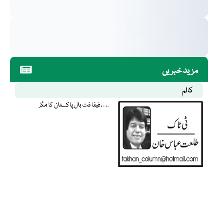
مزید خبریں
کالم
فیفا فٹ بال پاکستان کا مگر….