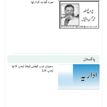
جو رہ گیا، وہ کردار تھا
پاکستان
سعودی عرب کیلئے ڈونلڈ ٹرمپ کا نیا
ٹرمپ کارڈ