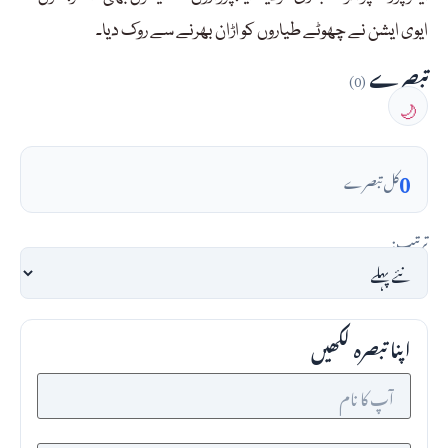
ایوی ایشن نے چھوٹے طیاروں کو اڑان بھرنے سے روک دیا۔
تبصرے
(0)
🌙
0
کل تبصرے
ترتیب:
اپنا تبصرہ لکھیں