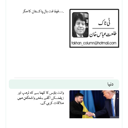
فیفا فٹ بال پاکستان کا مگر….
دنیا
وائٹ ہاؤس کا کہنا ہے کہ ٹرمپ اور
زیلنسکی اگلے ہفتے واشنگٹن میں
ملاقات کریں گے۔