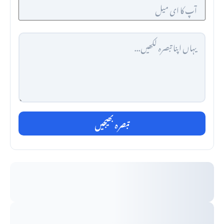
تبصرہ بھیجیں