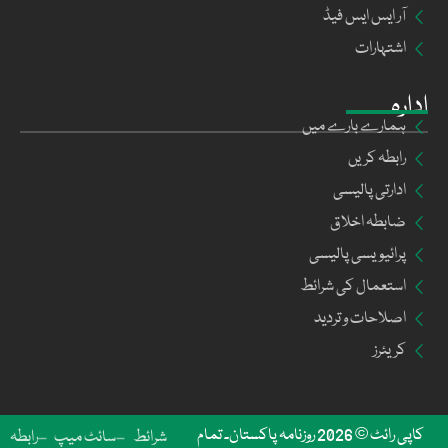
آر ایس ایس فیڈ
اشتہارات
ادارہ
ہمارے بارے میں
رابطہ کریں
ادارتی پالیسی
ضابطہ اخلاق
پرائیویسی پالیسی
استعمال کی شرائط
اصلاحات و تردید
کریئرز
کاپی رائٹ © 2026 روزنامہ پاکستان۔ تمام
شرائط
سائٹ میپ
رابطہ