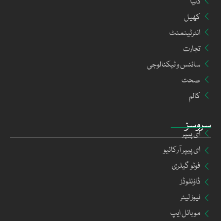
دنیا
کھیل
انٹرٹینمنٹ
تجارت
سائنس و ٹیکنالوجی
صحت
کالم
سروسز
ای پیپر
ای پیپر آرکائیو
فوٹو گیلری
ڈاؤنلوڈز
نیوز لیٹر
موبائل ایپ