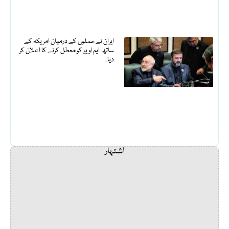
ایران نے حملوں کے درمیان امریکہ کے
ساتھ ایم او یو کو معطل کرنے کا اعلان کر
دیا۔
اشتہار