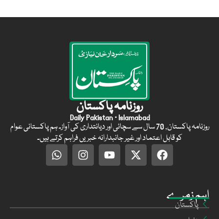
روزنامہ پاکستان
Daily Pakistan · Islamabad
روزنامہ پاکستان, 70 سال سے سچائی اور دیانتداری کی آواز۔ ہم پاکستانی عوام
کو قابل اعتماد اور غیر جانبدارانہ خبریں فراہم کرتے ہیں۔
اہم زمرے
پاکستان