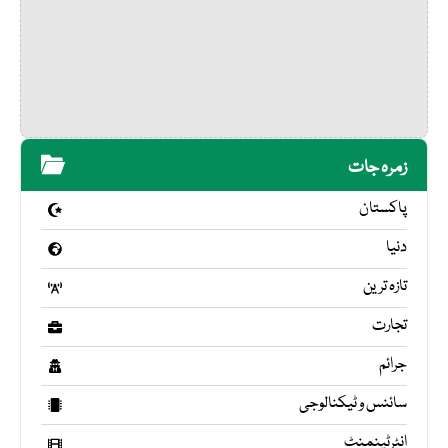
زمرہ جات
پاکستان
دنیا
تازہ ترین
تجارت
جرائم
سائنس و ٹیکنالوجی
انٹرٹینمنٹ