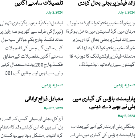
زائد فیڈرز پر بجلی بحال کرادی
تفصیلات سامنے آگئیں
July 2, 2024
July 3, 2024
وزیرخوراک خیبرپختونخوا ظاہر شاہ طورو نے
نیشنل الیکٹرک پاور ریگولیٹری اتھارٹی
مردان میں گرڈ اسٹیشن میں داخل ہوکر 5
(نیپرا)کی طرف سے گھریلو صا رفین پر
سے زائد فیڈرز پر بجلی بحال کرادی۔وزیر
عائد فکسڈ چارج یکم جولائی سیصول
خوراک خیبر پختونخوا کا کہنا تھا کہ
کیے جائیں گے جس کی تفصیلات
متعلقہ فیڈرز پر لوڈشیڈنگ کا دورانیہ 18
سامنے آگئیں۔تفصیلات کے مطابق
گھنٹوں سے زیادہ تھا، لوڈشیڈنگ
فکسڈچارج 200 یونٹ استعمال کرنے
والوں سے نہیں لیے جائیں گے، 301
« مزید پڑھیں
« مزید پڑھیں
پارلیمنٹ ہاﺅس کی گیلری میں
متبادل ذرائع توانائی
بلی نے بچے دے دیئے،
April 17, 2023
May 5, 2023
آج کل بجلی اور سوئی گیس کے اتنے زی
جنگلی بلی اور بند ر کے آنے کے بعد اب
بل آتے ہیں کہ اس کیلئے رقم کا انتظام
پارلیمنٹ ہاﺅس کی گیلری میں بلی نے
کرنا انتہائی مشکل ہوتا ہے ۔پاکستان