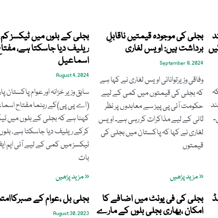
د
بجلی کی موجودہ قیمتیں ناقابلِ
بجلی کے بلوں میں ٹیکسز کم
یں
برداشت ہیں: اویس لغاری
ریلیف دیا جاسکتا ہے، مفتا
اسماعیل
September 8, 2024
August 4, 2024
وفاقی وزیرتوانائی اویس لغاری نے کہا ہے
کہ
سابق وزیر خزانہ اور عوام پاکستان پار
کہ بجلی کی قیمتوں میں کمی کے لیے
ند
(اے پی پی)کے رہنما مفتاح اسماع
حکومت آئی پی پیز سے معاہدوں پر نظر
۔
کہنا ہے کہ بجلی کے بلوں میں ٹی
ثانی کے لیے مذاکرات کر رہی ہے۔ اویس
کرکے ریلیف دیا جاسکتا ہے، بلوں
لغاری نے کہا کہ پاکستان میں بجلی کی
ٹیکسز میں کمی کے لیے آئی ایم ا
قیمتوں
بات
« مزید پڑھیں
« مزید پڑھیں
ڈ
بجلی کی فی یونٹ میں اضافے کا
بجلی بل ،عوام کے صبرکاامت
امکان ،بھاری بجلی بلوں کے مارے
August 30, 2023