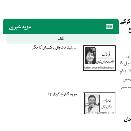
 کرکے
مزید خبریں
ح
کالم
فیفا فٹ بال پاکستان کا مگر….
ٹی
یل کا
کسز کم
 میں
یف سے
جو رہ گیا، وہ کردار تھا
حان