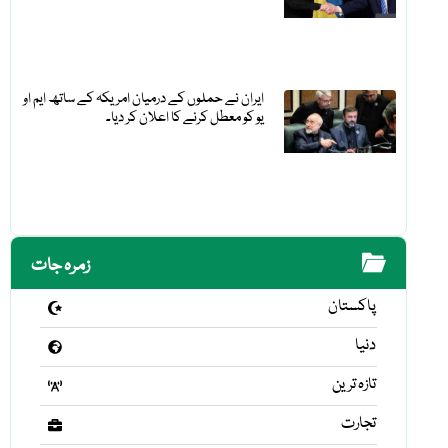
ایران نے حملوں کے درمیان امریکہ کے ساتھ ایم او
یو کو معطل کرنے کا اعلان کر دیا۔
زمرہ جات
پاکستان
دنیا
تازہ ترین
تجارت