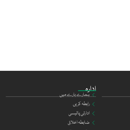
ادارہ
ہمارے بارے میں
رابطہ کریں
ادارتی پالیسی
ضابطہ اخلاق