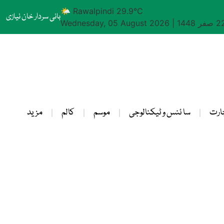
🌤 Rawalpindi 29.9°C
بانی سردار خان نیازی
Wednesday, 05 August 2026
|
ارت
سا ئنس و ٹیکنالوجی
موسم
کالم
مزید