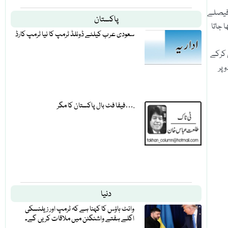
 فیصلے
پاکستان
 جاتا
سعودی عرب کیلئے ڈونلڈ ٹرمپ کا نیا ٹرمپ کارڈ
 کرکے
 پر
فیفا فٹ بال پاکستان کا مگر….
دنیا
وائٹ ہاؤس کا کہنا ہے کہ ٹرمپ اور زیلنسکی
اگلے ہفتے واشنگٹن میں ملاقات کریں گے۔