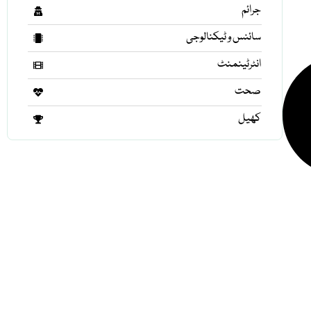
جرائم
سائنس و ٹیکنالوجی
انٹرٹینمنٹ
صحت
کھیل