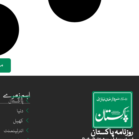
مز
اہم زمرے
پاکستان
دنیا
کھیل
روزنامہ پاکستان
انٹرٹینمنٹ