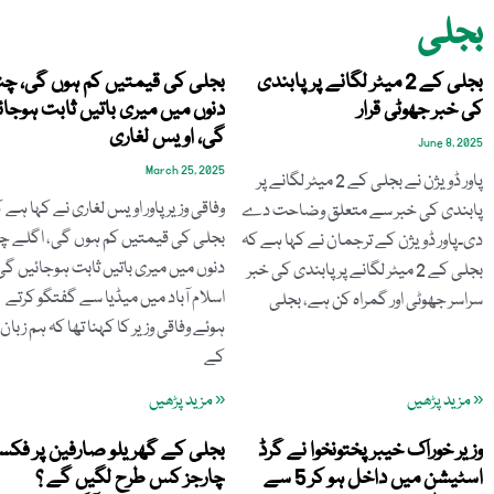
بجلی
بجلی کے 2 میٹر لگانے پر پابندی
بجلی کی قیمتیں کم ہوں گی، چن
کی خبر جھوٹی قرار
دنوں میں میری باتیں ثابت ہوجائ
گی، اویس لغاری
June 8, 2025
March 25, 2025
پاور ڈویژن نے بجلی کے 2 میٹر لگانے پر
وفاقی وزیر پاور اویس لغاری نے کہا ہے 
پابندی کی خبر سے متعلق وضاحت دے
بجلی کی قیمتیں کم ہوں گی، اگلے چ
دی۔پاور ڈویژن کے ترجمان نے کہا ہے کہ
دنوں میں میری باتیں ثابت ہوجائیں گی
بجلی کے 2 میٹر لگانے پر پابندی کی خبر
اسلام آباد میں میڈیا سے گفتگو کرتے
سراسر جھوٹی اور گمراہ کن ہے، بجلی
ہوئے وفاقی وزیر کا کہنا تھا کہ ہم زبان
کے
« مزید پڑھیں
« مزید پڑھیں
وزیر خوراک خیبر پختونخوا نے گرڈ
بجلی کے گھریلو صارفین پر فکس
اسٹیشن میں داخل ہو کر 5 سے
چارجز کس طرح لگیں گے ؟