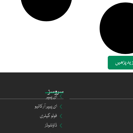
ید پڑھیں
سروسز
ای پیپر
ای پیپر آرکائیو
فوٹو گیلری
ڈاؤنلوڈز