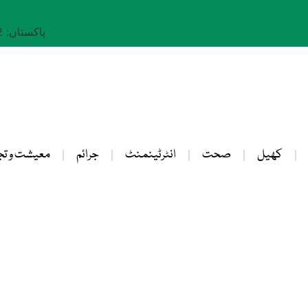
پاکستان: 22 صفر 1448
کھیل
صحت
انٹرٹینمنٹ
جرائم
معیشت و تج