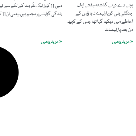
بچے دے دیئے گذشتہ ہفتے ایک
میں 11 کروڑ لوگ غُربت کے لکیر سے ن
جنگلی بلی کو پارلیمنٹ ہاﺅس کے
زندگی گزارنے پر مجبور ہیں۔یعنی ان11 کروڑ
احاطے میں دیکھا گیا تھا جس کے کچھ
دن بعد پارلیمنٹ
« مزید پڑھیں
« مزید پڑھیں