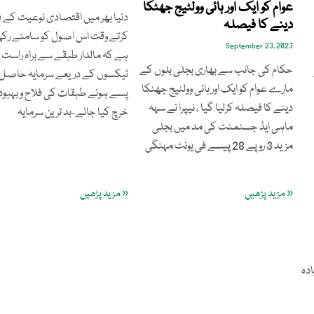
عوام کو ایک اور ہائی وولٹیج جھٹکا
دنیا بھر میں اقتصادی نوعیت کے
دینے کا فیصلہ
کرتے وقت اس اصول کو سامنے رکھا
September 23, 2023
ہے کہ مالدار طبقے سے براہ راست
حکام کی جانب سے بھاری بجلی بلوں کے
ٹیکسوں کے دریعے سرمایہ حاصل
مارے عوام کو ایک اور ہائی وولٹیج جھٹکا
پسے ہوئے طبقات کی فلاح وبہبودو
دینے کا فیصلہ کرلیا گیا ، نیپرا نے سہہ
خرچ کیا جائے-بد ترین سرمایہ
ماہی ایڈ جسٹمنٹ کی مد میں بجلی
مزید 3 روپے 28 پیسے فی یونٹ مہنگی
« مزید پڑھیں
« مزید پڑھیں
ادہ