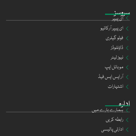
سروسز
ای پیپر
ای پیپر آرکائیو
فوٹو گیلری
ڈاؤنلوڈز
نیوز لیٹر
موبائل ایپ
آر ایس ایس فیڈ
اشتہارات
ادارہ
ہمارے بارے میں
رابطہ کریں
ادارتی پالیسی