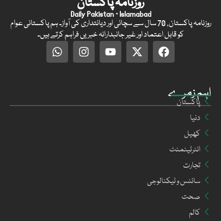
روزنامہ پاکستان
Daily Pakistan · Islamabad
روزنامہ پاکستان, 70 سال سے سچائی اور دیانتداری کی آواز۔ ہم پاکستانی عوام
کو قابل اعتماد اور غیر جانبدارانہ خبریں فراہم کرتے ہیں۔
اہم زمرے
پاکستان
دنیا
کھیل
انٹرٹینمنٹ
تجارت
سائنس و ٹیکنالوجی
صحت
کالم