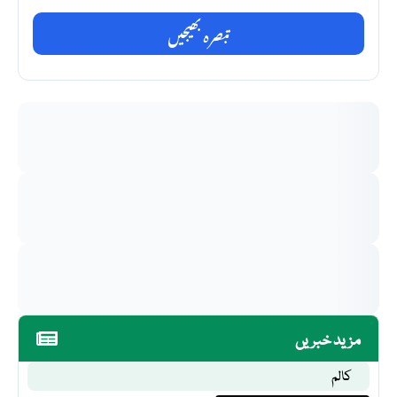
تبصرہ بھیجیں
مزید خبریں
کالم