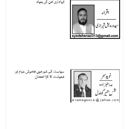
رواداری امن کی بنیاد!
سیاست کے شور میں خاموش عوام اور
معیشت کا کڑا امتحان