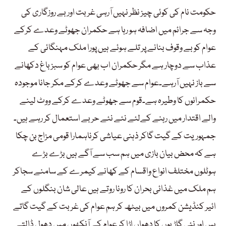
حکومت نام کی کوئی چیز نظر نہیں آرہی غربت اور بے روزگاری کی
وجہ سے جرائم میں اضافہ ہو رہا ہے حکمران جھوٹے وعدے کرکے
عوام کو بے وقوف بنانے پر تلے ہوئے ہیں پورا ملک مہنگائی کے
عذاب سے دوچار ہے مگر حکمران اب بھی عوام کو سبز باغ دکھانے
سے باز نہیں آرہے۔عوام سے جھوٹے وعدے کرکے مکر جانا موجودہ
حکمرانوں کا وطیرہ ہے۔قوم سے جھوٹے وعدے کرکے ووٹ لینے
والے اقتدار میں رہنے کےلئے نئے نئے حربے استعمال کر رہے ہیں۔
جمہوریت کے گیت گاکر ذہنی عیاشی کرناہمارا قومی مزاج بن چکا
ہے کہ محض بیان بازی میں ہم سب سے آگے ہیں بڑے بڑے
ہوٹلوں مختلف انواع واقسام کے کھانے کیمرے کے سامنے سجاکر
ہم ملک میں غذائی بحران کا رونا روتے ہیں عالی شان بنگلوں کے
ائیر کنڈیشن کمروں میں بیٹھ کر ہم عوام کی غربت کے گیت گاتے
ہیں اور نئی گاڑیوں کا دھواں اڑا کر عوام کے آنکھوں میں دھول ڈالتے