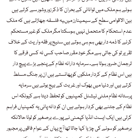
ہوئے ہم ملک میں توانائی کے بحران کا ذکر زور وشور سے کرتے ہیں
بین الاقوامی سطح کے سیمینارز میںیہ فلسفہ جھاڑتے ہیں کہ ملک
عدم استحکام کا متحمل نہیں ہوسکتا مگر ملک کو غیر مستحکم
کرنے کا ذمہ دار بھی ہم ہی ہوتے ہیں سٹیج پر فقہ واریت کے خلاف
تقریر تو کی جاتی ہے مگر خود مقرر صاحب کسی نہ کسی فرقے کا
ترجمان ضرور ہوتا ہے۔ سرمایہ دارانہ نظام کے پنجے بڑے پیچ دار
ہیں اس نظام کے کردار ملکوں کو پھانستے ہیں ان پر جنگ مسلط
کرتے ہیں اور دنیا میں بھوک اور غربت کے بیج بوتے ہیں سرمایہ
پرستانہ نظام ملٹی نیشنل کمپنیوں کو تحفظ دیتا ہے کیونکہ اس
نظام کے جتنے بھی کردار ہوتے ہیں ان کو دانہ پانی یہ کمپنیاں فراہم
کرتی ہیں ایک ایسٹ انڈیا کپمنی نے پورے برصغیر کو لوٹا حالانکہ
برصغیر کو سونے کی چڑیا کہا جاتا تھا آج یہاں کے عوام فاقوں پر مجبور