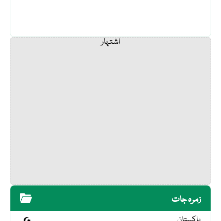
اشتہار
زمرہ جات
پاکستان