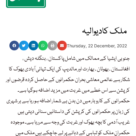
ملک کادیوالیہ
Thursday, 22 December, 2022
جنوبی ایشیا کے ممالک میں شامل پاکستان ، بنگلہ دیش ،
افغانستان ، بھوٹان ، بھارت اور مالدیپ کی ایک تہائی آبادی بھوک کا
شکار ہے عالمی معاشی بحران حکمرانوں کے حاصل کردہ قرضوں اور
کرپشن سے اس خطے میں غربت میں مزید اضافہ ہوگیا ہے۔
حکمرانوں کے کاروبار میں دن بدن بے شمار اضافہ ہو رہا ہے ہر شہری
کی زبان پر حکمرانوں کی کرپشن کی داستانیں سنائی دیتی ہیں
غریب آدمی کا بچہ بھوک اور غربت کی وجہ سے مررہا ہے۔ موجودہ
حکمران ملک کو تباہی کے دہانے پر لے جاچکے ہیں ملک میں