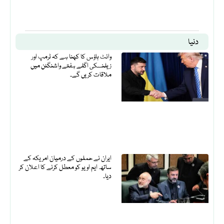
دنیا
وائٹ ہاؤس کا کہنا ہے کہ ٹرمپ اور
زیلنسکی اگلے ہفتے واشنگٹن میں
ملاقات کریں گے۔
ایران نے حملوں کے درمیان امریکہ کے
ساتھ ایم او یو کو معطل کرنے کا اعلان کر
دیا۔