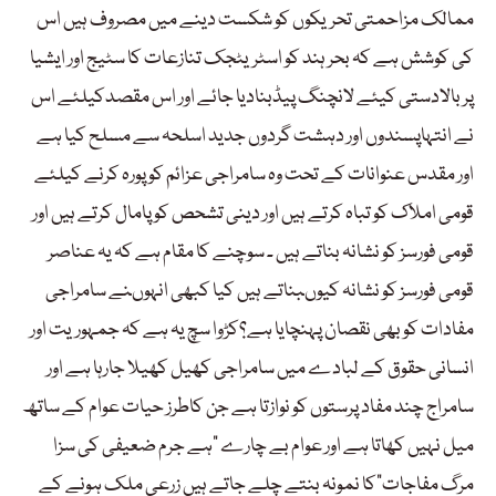
ممالک مزاحمتی تحریکوں کو شکست دینے میں مصروف ہیں اس
کی کوشش ہے کہ بحر ہند کو اسٹریٹجک تنازعات کا سٹیج اور ایشیا
پر بالادستی کیئے لانچنگ پیڈبنادیا جائے اور اس مقصدکیلئے اس
نے انتہاپسندوں اور دہشت گردوں جدید اسلحہ سے مسلح کیا ہے
اور مقدس عنوانات کے تحت وہ سامراجی عزائم کو پورہ کرنے کیلئے
قومی املاک کو تباہ کرتے ہیں اور دینی تشحص کو پامال کرتے ہیں اور
قومی فورسز کو نشانہ بناتے ہیں ۔ سوچنے کا مقام ہے کہ یہ عناصر
قومی فورسز کو نشانہ کیوںبناتے ہیں کیا کبھی انہوںنے سامراجی
مفادات کو بھی نقصان پہنچایا ہے؟کڑوا سچ یہ ہے کہ جمہوریت اور
انسانی حقوق کے لبادے میں سامراجی کھیل کھیلا جارہا ہے اور
سامراج چند مفاد پرستوں کو نوازتا ہے جن کاطرز حیات عوام کے ساتھ
میل نہیں کھاتا ہے اور عوام بے چارے ”ہے جرم ضعیفی کی سزا
مرگ مفاجات“کا نمونہ بنتے چلے جاتے ہیں زرعی ملک ہونے کے