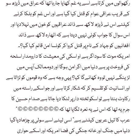
رکھوالوں میں کرتاہے اسے یہ غم کھایا جارہا تھا کہ عراق میں ڈیڑھ سو
کے قریب عراقی عوام کو قتل کیا گیا ہے اور اس غم کو ہلکا کرنے
کیلئے اس نے ڈیڑھ لاکھ سے ذائد عراقیوں کو خون میں نہلادیا اور
اس سوال کا جواب کوئی نہیں دیتا ہے کہ اٹھارہ لاکھ سے ذائد
افغانیوں کو جہاد کے نام پر قتل کرواکر کونسا امن قائم کیا گیا؟۔
امریکہ موت کا سوداگر ہے او اسکی کی معیشت کا دارومدار اسلحہ
کی فروخت پر ہے دنیا میں اگر امن ہوگا اور دوممالک آپس میں
لڑینگے نہیں تو وہ کھائےگا کیا؟ یہی وجہ ہے کہ وہ قوموں کو لڑاتا ہے
اور انسانیت کو تقسیم کر کہ شکار کرتا ہے اور جو اسکے راستہ میں
رکاوٹ بنتا ہے تو اسکو تختہ دار پر لٹکا دیا جاتا ہے صدام حسین کا
جرم یہ تھا کہ اس نے یہ نعرہ لگایا تھا کہ © © © © © © © © ”
عرب کا تیل عربوں کیلئے ہے“ اسی لیئے اسے سولی پر چڑھادیاگیا
دنیا میں جنگ اور خانہ جنگی کی فضا امریکہ اور اسکے حواری