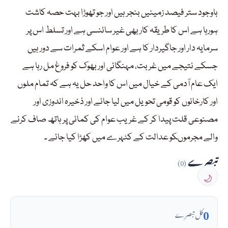
باوجود ستر فیصد زمینیں بنجر ہیں اور جو تھوڑا بہت حصہ کاشت
ہورہا ہے اس کا طریقہ کار بھی غیر سائنسی ہے اور تسلط اس پر
سرمایہ دار اور جاگیردار کا ہے اور عوام اسکے ثمرات سے دور ہیں
جسکے نتیجے میں غربت، مہنگائی اور بھوک کو فروغ مل رہا ہے
ایک عام آدمی کے خیال میں اس کا واحد حل یہ ہے کہ تمام ملوں
اور کارخانوں کو قومی تحویل میں لیا جائے اور ذخیرہ اندوزی اور
مصنوعی قلت پیدا کر کے غریب عوام کی کمائی پر ہاتھ صاف کرنے
والے مجرموںکو عدالت کے کٹہرے میں کھڑا کیا جائے ۔
تبصرے
(0)
🌙
0
کل تبصرے