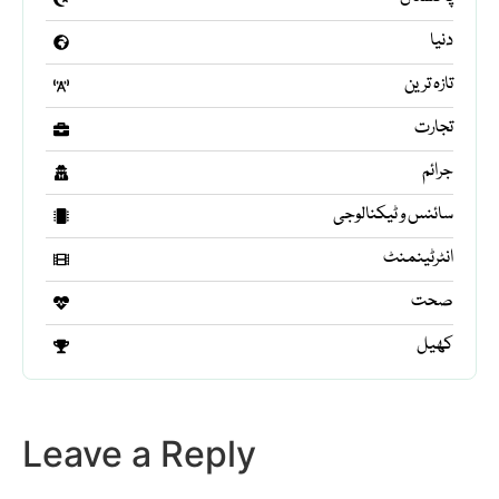
دنیا
تازہ ترین
تجارت
جرائم
سائنس و ٹیکنالوجی
انٹرٹینمنٹ
صحت
کھیل
Leave a Reply