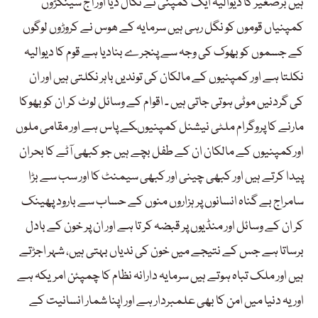
ہیں برصغیر کا دیوالیہ ایک کمپنی نے نکال دیا اور آج سینکڑوں
کمپنیاں قوموں کو نگل رہی ہیں سرمایہ کے ھوس نے کروڑوں لوگوں
کے جسموں کو بھوک کی وجہ سے پنجرے بنادیا ہے قوم کا دیوالیہ
نکلتا ہے اور کمپنیوں کے مالکان کی توندیں باہر نکلتی ہیں اور ان
کی گردنیں موٹی ہوتی جاتی ہیں ۔ اقوام کے وسائل لوٹ کر ان کو بھوکا
مارنے کا پروگرام ملٹی نیشنل کمپنیوںکے پاس ہے اور مقامی ملوں
اورکمپنیوں کے مالکان ان کے طفل بچے ہیں جو کبھی آٹے کا بحران
پیدا کرتے ہیں اور کبھی چینی اور کبھی سیمنٹ کا اور سب سے بڑا
سامراج بے گناہ انسانوں پر ہزاروں منوں کے حساب سے بارود پھینک
کر ان کے وسائل اور منڈیوں پر قبضہ کر تا ہے اور ان پر خون کے بادل
برساتا ہے جس کے نتیجے میں خون کی ندیاں بہتی ہیں، شہر اجڑتے
ہیں اور ملک تباہ ہوتے ہیں سرمایہ دارانہ نظام کا چمپئن امریکہ ہے
اور یہ دنیا میں امن کا بھی علمبردار ہے اور اپنا شمار انسانیت کے