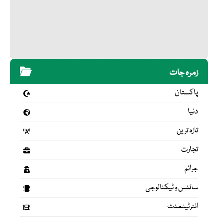
زمرہ جات
پاکستان
دنیا
تازہ ترین
تجارت
جرائم
سائنس و ٹیکنالوجی
انٹرٹینمنٹ