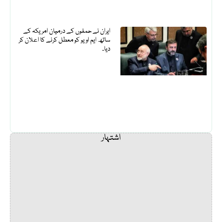
ایران نے حملوں کے درمیان امریکہ کے
ساتھ ایم او یو کو معطل کرنے کا اعلان کر
دیا۔
اشتہار