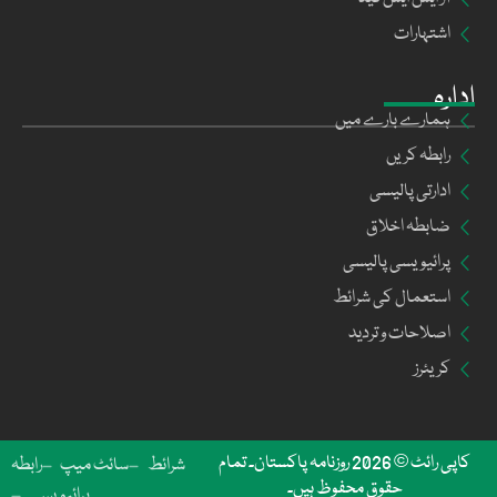
اشتہارات
ادارہ
ہمارے بارے میں
رابطہ کریں
ادارتی پالیسی
ضابطہ اخلاق
پرائیویسی پالیسی
استعمال کی شرائط
اصلاحات و تردید
کریئرز
کاپی رائٹ © 2026 روزنامہ پاکستان۔ تمام
شرائط
سائٹ میپ
رابطہ
حقوق محفوظ ہیں۔
پرائیویسی