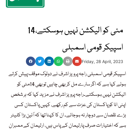
14مئی کو الیکشن نہیں ہوسکتے،
اسپیکر قومی اسمبلی
Friday, 28 April, 2023
اسپیکر قومی اسمبلی راجہ پرویز اشرف نے دوٹوک موقف پیش کرتے
ہوئے کہا ہے کہ اگر سارے مل کر بھی چاہیں تو بھی 14مئی کو
الیکشن نہیں ہوسکتے۔راجہ پرویز اشرف نے مزید کہا کہ ہر شخص
اپنی انا کو پاکستان کی عزت سے کم رکھے، کہیں پاکستان کسی
بڑے نقصان سے دوچار نہ ہوجائے۔ ان کا کہنا تھا کہ آئین بڑا کلیئر
ہے کہ اختیارات صرف پارلیمان کے پاس ہیں، ارلیمان کے ممبران