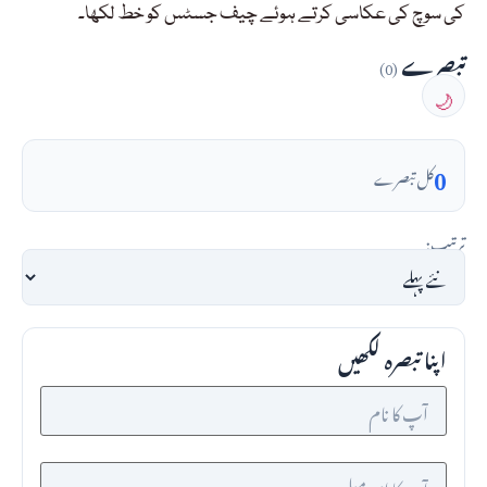
کی سوچ کی عکاسی کرتے ہوئے چیف جسٹس کو خط لکھا۔
تبصرے
(0)
🌙
0
کل تبصرے
ترتیب:
اپنا تبصرہ لکھیں