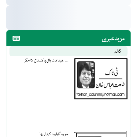
مزید خبریں
کالم
فیفا فٹ بال پاکستان کا مگر….
جو رہ گیا، وہ کردار تھا