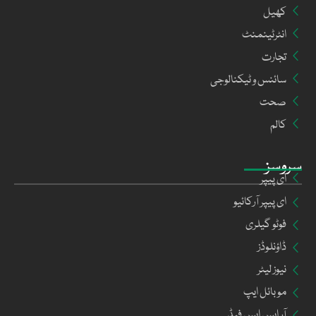
کھیل
انٹرٹینمنٹ
تجارت
سائنس و ٹیکنالوجی
صحت
کالم
سروسز
ای پیپر
ای پیپر آرکائیو
فوٹو گیلری
ڈاؤنلوڈز
نیوز لیٹر
موبائل ایپ
آر ایس ایس فیڈ