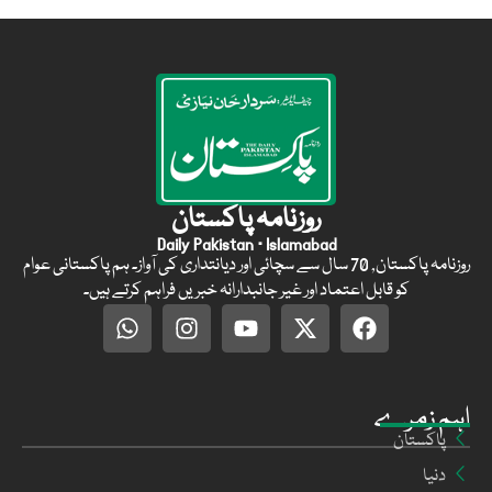
روزنامہ پاکستان
Daily Pakistan · Islamabad
روزنامہ پاکستان, 70 سال سے سچائی اور دیانتداری کی آواز۔ ہم پاکستانی عوام
کو قابل اعتماد اور غیر جانبدارانہ خبریں فراہم کرتے ہیں۔
اہم زمرے
پاکستان
دنیا