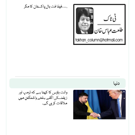
فیفا فٹ بال پاکستان کا مگر….
دنیا
وائٹ ہاؤس کا کہنا ہے کہ ٹرمپ اور
زیلنسکی اگلے ہفتے واشنگٹن میں
ملاقات کریں گے۔