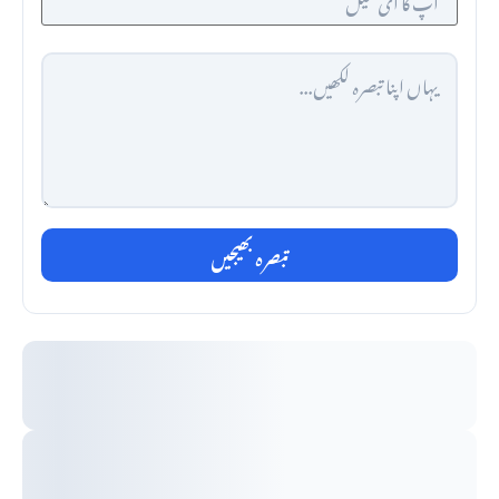
تبصرہ بھیجیں