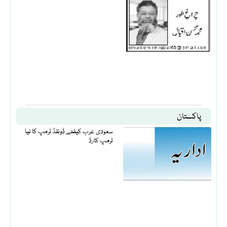
پاکستان
سعودی عرب کیلئے ڈونلڈ ٹرمپ کا نیا
ٹرمپ کارڈ