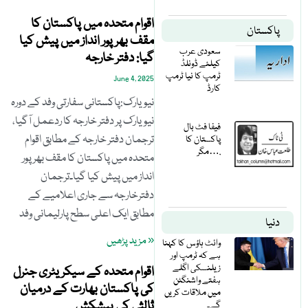
اقوام متحدہ میں پاکستان کا
پاکستان
مقف بھرپور انداز میں پیش کیا
سعودی عرب
گیا: دفتر خارجہ
کیلئے ڈونلڈ
ٹرمپ کا نیا ٹرمپ
June 4, 2025
کارڈ
نیویارک:پاکستانی سفارتی وفد کے دورہ
نیویارک پر دفتر خارجہ کا ردعمل آگیا،
فیفا فٹ بال
ترجمان دفتر خارجہ کے مطابق اقوام
پاکستان کا
مگر….
متحدہ میں پاکستان کا مقف بھرپور
انداز میں پیش کیا گیا۔ترجمان
دفترخارجہ سے جاری اعلامیے کے
مطابق ایک اعلی سطح پارلیمانی وفد
دنیا
« مزید پڑھیں
وائٹ ہاؤس کا کہنا
ہے کہ ٹرمپ اور
زیلنسکی اگلے
اقوام متحدہ کے سیکریٹری جنرل
ہفتے واشنگٹن
کی پاکستان بھارت کے درمیان
میں ملاقات کریں
ثالثی کی پیشکش
گے۔