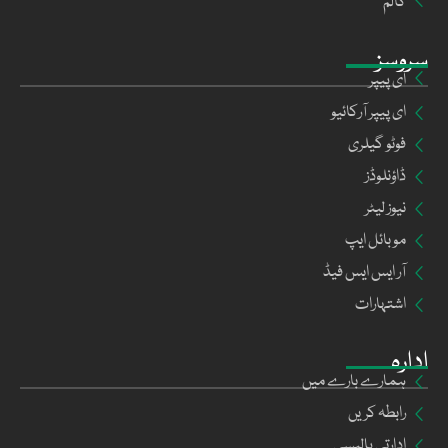
کالم
سروسز
ای پیپر
ای پیپر آرکائیو
فوٹو گیلری
ڈاؤنلوڈز
نیوز لیٹر
موبائل ایپ
آر ایس ایس فیڈ
اشتہارات
ادارہ
ہمارے بارے میں
رابطہ کریں
ادارتی پالیسی