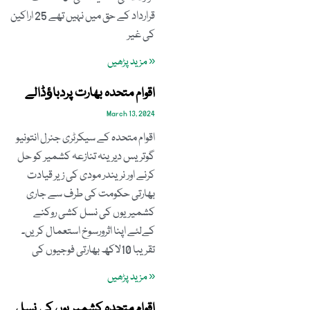
قرارداد کے حق میں نہیں تھے 25 اراکین
کی غیر
« مزید پڑھیں
اقوام متحدہ بھارت پردباﺅڈالے
March 13, 2024
اقوام متحدہ کے سیکرٹری جنرل انتونیو
گوتریس دیرینہ تنازعہ کشمیر کو حل
کرنے اور نریندر مودی کی زیر قیادت
بھارتی حکومت کی طرف سے جاری
کشمیریوں کی نسل کشی روکنے
کےلئے اپنا اثرورسوخ استعمال کریں۔
تقریبا 10لاکھ بھارتی فوجیوں کی
« مزید پڑھیں
اقوام متحدہ کشمیریوں کی نسل