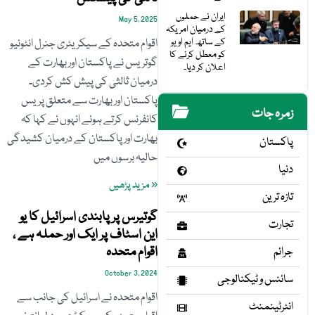
ایران نے حملوں
May 5, 2025
کے درمیان امریکہ
کے ساتھ ایم او یو
اقوام متحدہ کے سیکریٹری جنرل انٹونیو
کو معطل کرنے کا
گوتریس نے پاکستان اور بھارت کے
اعلان کر دیا۔
درمیان ثالثی کی پیش کش کردی۔
پاکستان اور بھارت سے متعلق پریس
زمرہ جات
کانفرنس کرتے ہوئے انہوں نے کہا کہ
بھارت اور پاکستان کے درمیان کشیدگی
پاکستان
حالیہ برسوں میں
دنیا
« مزید پڑھیں
تازہ ترین
گوتیرس پر پابندی اسرائیل کا یو
تجارت
این اسٹاف پر ایک اور حملہ ہے ،
اقوام متحدہ
جرائم
October 3, 2024
سائنس و ٹیکنالوجی
اقوام متحدہ نے اسرائیل کی جانب سے
انٹرٹینمنٹ