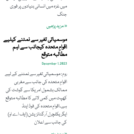
میں غزہ میں انسانی بنیادوں پر فوری
جنگ
« مزید پڑھیں
موسمیاتی تغیر سے نمٹنے کیلیے
اقوامِ متحدہ کیجانب سے اہم
مطالبہ متوقع
December 1, 2023
روم: موسمیاتی تغیر سے نمٹنے کے لیے
اقوامِ متحدہ کی جانب سے مغربی
ممالک بشمول امریکا سے گوشت کی
کھپت میں کمی لانے کا مطالبہ متوقع
ہے۔اقوامِ متحدہ کی فوڈ اینڈ
ایگریکلچرل آرگنائزیشن (ایف اے او)
کی جانب سے اعلان