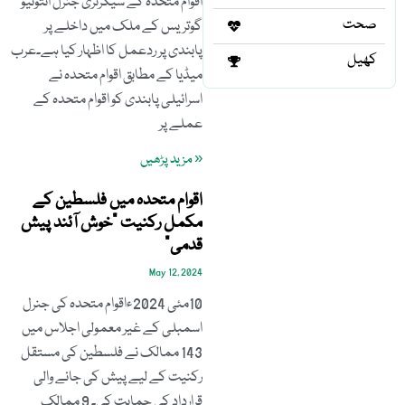
اقوام متحدہ کے سیکرٹری جنرل انتونیو
صحت
گوتریس کے ملک میں داخلے پر
پابندی پر ردعمل کا اظہار کیا ہے۔عرب
کھیل
میڈیا کے مطابق اقوام متحدہ نے
اسرائیلی پابندی کو اقوام متحدہ کے
عملے پر
« مزید پڑھیں
اقوام متحدہ میں فلسطین کے
مکمل رکنیت ”خوش آئند پیش
قدمی“
May 12, 2024
10مئی 2024ءاقوام متحدہ کی جنرل
اسمبلی کے غیر معمولی اجلاس میں
143 ممالک نے فلسطین کی مستقل
رکنیت کے لیے پیش کی جانے والی
قرارداد کی حمایت کی۔ 9 ممالک