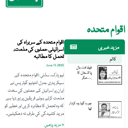
اقوام متحدہ
اقوام متحدہ کے سربراہ کی
مزید خبریں
اسرائیلی حملوں کی مذمت،
تحمل کا مطالبہ
کالم
June 13, 2025
فیفا فٹ بال
پاکستان کا
نیویارک، سڈنی :اقوام متحدہ کے
مگر….
سیکریٹری جنرل انتونیو گوتریس نے
ایران پر اسرائیل کے حملوں کی سخت
مذمت کرتے ہوئے فریقین پر زور دیا ہے
جو رہ گیا، وہ کردار
کہ وہ تحمل کا مظاہرہ کریں اور خطے کو
تھا
مزید کشیدگی کی طرف نہ دھکیلیں۔
« مزید پڑھیں