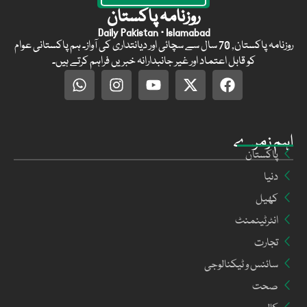
روزنامہ پاکستان
Daily Pakistan · Islamabad
روزنامہ پاکستان, 70 سال سے سچائی اور دیانتداری کی آواز۔ ہم پاکستانی عوام
کو قابل اعتماد اور غیر جانبدارانہ خبریں فراہم کرتے ہیں۔
اہم زمرے
پاکستان
دنیا
کھیل
انٹرٹینمنٹ
تجارت
سائنس و ٹیکنالوجی
صحت