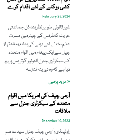
کشی روکنے کےلئے اقدام کرے
February 23, 2024
غیر قانونی طور پر نظربندکل جماعتی
حریت کانفرنس کے چیئرمین مسرت
عالم بٹ نے نئی دہلی کی بدنام زمانہ تہاڑ
جیل سے ایک پیغام میں اقوام متحدہ
کے سیکرٹری جنرل انتونیو گوتریس پر زور
دیا ہے کہ وہ دیرینہ تنازعہ
« مزید پڑھیں
آرمی چیف کی امریکا میں اقوام
متحدہ کے سیکرٹری جنرل سے
ملاقات
December 16, 2023
راولپنڈی: آرمی چیف جنرل سید عاصم