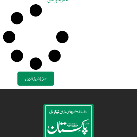
« مزید پڑھیں
مزید پڑھیں