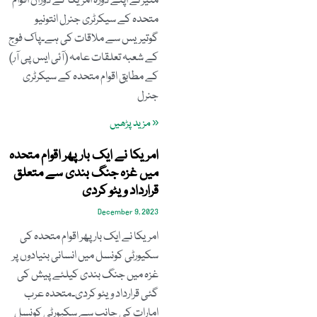
منیر نے اپنے دورۂ امریکا کے دوران اقوام
متحدہ کے سیکرٹری جنرل انتونیو
گوتیریس سے ملاقات کی ہے۔پاک فوج
کے شعبہ تعلقات عامہ (آئی ایس پی آر)
کے مطابق اقوام متحدہ کے سیکرٹری
جنرل
« مزید پڑھیں
امریکا نے ایک بار پھر اقوام متحدہ
میں غزہ جنگ بندی سے متعلق
قرارداد ویٹو کردی
December 9, 2023
امریکا نے ایک بار پھر اقوام متحدہ کی
سکیورٹی کونسل میں انسانی بنیادوں پر
غزہ میں جنگ بندی کیلئے پیش کی
گئی قرارداد ویٹو کردی۔متحدہ عرب
امارات کی جانب سے سکیورٹی کونسل