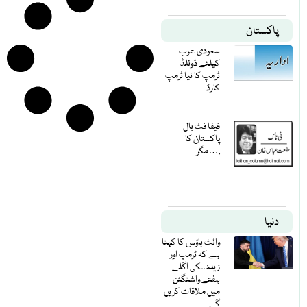
پاکستان
سعودی عرب
کیلئے ڈونلڈ
ٹرمپ کا نیا ٹرمپ
کارڈ
فیفا فٹ بال
پاکستان کا
مگر….
دنیا
وائٹ ہاؤس کا کہنا
ہے کہ ٹرمپ اور
زیلنسکی اگلے
ہفتے واشنگٹن
میں ملاقات کریں
گے۔