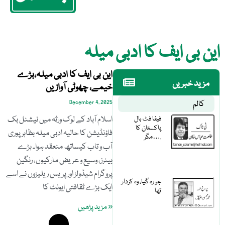
این بی ایف کا ادبی میلہ
این بی ایف کا ادبی میلہ،بڑے
مزید خبریں
خیمے، چھوٹی آوازیں
کالم
December 4, 2025
فیفا فٹ بال
اسلام آباد کے لوک ورثہ میں نیشنل بک
پاکستان کا
فاؤنڈیشن کا حالیہ ادبی میلہ بظاہر پوری
مگر….
آب و تاب کیساتھ منعقد ہوا۔ بڑے
بینرز، وسیع و عریض مارکیوں، رنگین
پروگرام شیڈولز اور پریس ریلیزوں نے اسے
جو رہ گیا، وہ کردار
ایک بڑے ثقافتی ایونٹ کا
تھا
« مزید پڑھیں