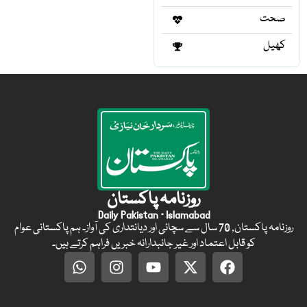
صحت
کھیل
روزنامہ پاکستان
Daily Pakistan · Islamabad
روزنامہ پاکستان, 70 سال سے سچائی اور دیانتداری کی آواز۔ ہم پاکستانی عوام
کو قابل اعتماد اور غیر جانبدارانہ خبریں فراہم کرتے ہیں۔