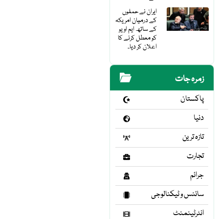
ایران نے حملوں
کے درمیان امریکہ
کے ساتھ ایم او یو
کو معطل کرنے کا
اعلان کر دیا۔
زمرہ جات
پاکستان
دنیا
تازہ ترین
تجارت
جرائم
سائنس و ٹیکنالوجی
انٹرٹینمنٹ