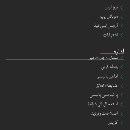
نیوز لیٹر
موبائل ایپ
آر ایس ایس فیڈ
اشتہارات
ادارہ
ہمارے بارے میں
رابطہ کریں
ادارتی پالیسی
ضابطہ اخلاق
پرائیویسی پالیسی
استعمال کی شرائط
اصلاحات و تردید
کریئرز