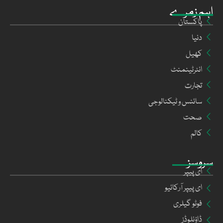
اہم زمرے
پاکستان
دنیا
کھیل
انٹرٹینمنٹ
تجارت
سائنس و ٹیکنالوجی
صحت
کالم
سروسز
ای پیپر
ای پیپر آرکائیو
فوٹو گیلری
ڈاؤنلوڈز