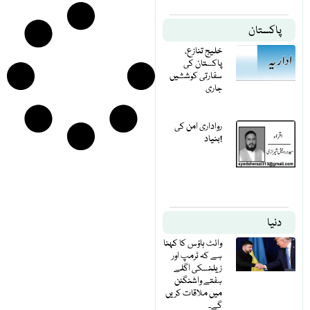
پاکستان
خلیج تنازع،
پاکستان کی
سفارتی کوششیں
جاری
رواداری امن کی
بنیاد!
دنیا
وائٹ ہاؤس کا کہنا
ہے کہ ٹرمپ اور
زیلنسکی اگلے
ہفتے واشنگٹن
میں ملاقات کریں
گے۔