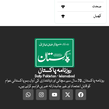
صحت
کھیل
روزنامہ پاکستان
Daily Pakistan · Islamabad
روزنامہ پاکستان, 70 سال سے سچائی اور دیانتداری کی آواز۔ ہم پاکستانی عوام
کو قابل اعتماد اور غیر جانبدارانہ خبریں فراہم کرتے ہیں۔