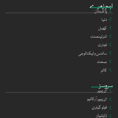
اہم زمرے
پاکستان
دنیا
کھیل
انٹرٹینمنٹ
تجارت
سائنس و ٹیکنالوجی
صحت
کالم
سروسز
ای پیپر
ای پیپر آرکائیو
فوٹو گیلری
ڈاؤنلوڈز