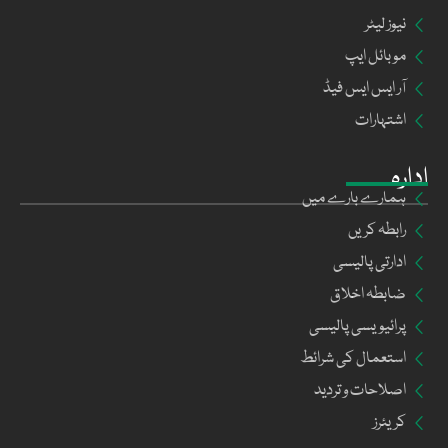
نیوز لیٹر
موبائل ایپ
آر ایس ایس فیڈ
اشتہارات
ادارہ
ہمارے بارے میں
رابطہ کریں
ادارتی پالیسی
ضابطہ اخلاق
پرائیویسی پالیسی
استعمال کی شرائط
اصلاحات و تردید
کریئرز