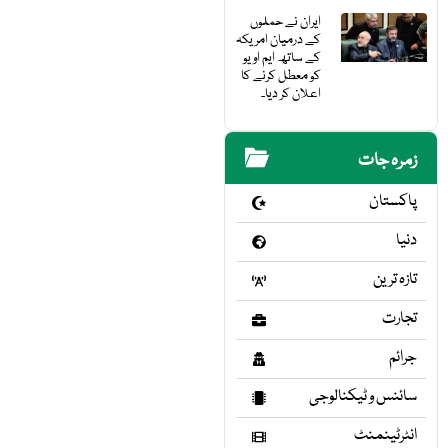
ایران نے حملوں
کے درمیان امریکہ
کے ساتھ ایم او یو
کو معطل کرنے کا
اعلان کر دیا۔
زمرہ جات
پاکستان
دنیا
تازہ ترین
تجارت
جرائم
سائنس و ٹیکنالوجی
انٹرٹینمنٹ