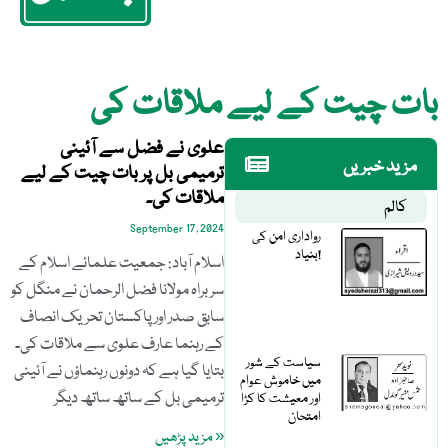
بات چیت کے لیے ملاقات کی
علوی نے فضل سے آئینی
مزید خبریں
ترمیمی بل پر بات چیت کے لیے
ملاقات کی۔
کالم
September 17, 2024
رواداری امن کی
بنیاد!
اسلام آباد: جمعیت علمائے اسلام کے
سربراہ مولانا فضل الرحمان نے منگل کو
سابق صدر اور پاکستان تحریک انصاف
کے رہنما عارف علوی سے ملاقات کی۔
سیاست کے شور
بتایا گیا ہے کہ دونوں رہنماؤں نے آئینی
میں خاموش عوام
ترمیمی بل کے ساتھ ساتھ دیگر
اور معیشت کا کڑا
امتحان
« مزید پڑھیں