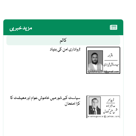
مزید خبریں
کالم
رواداری امن کی بنیاد!
سیاست کے شور میں خاموش عوام اور معیشت کا
کڑا امتحان