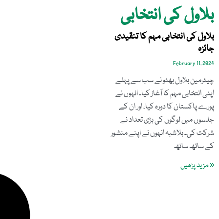
بلاول کی انتخابی
بلاول کی انتخابی مہم کا تنقیدی
جائزہ
February 11, 2024
چیئرمین بلاول بھٹو نے سب سے پہلے
اپنی انتخابی مہم کا آغاز کیا۔ انہوں نے
پورے پاکستان کا دورہ کیا، اور ان کے
جلسوں میں لوگوں کی بڑی تعداد نے
شرکت کی۔ بلاشبہ انہوں نے اپنے منشور
کے ساتھ ساتھ
« مزید پڑھیں