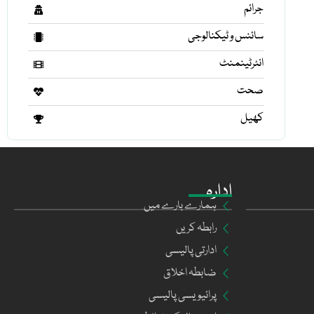
جرائم
سائنس و ٹیکنالوجی
انٹرٹینمنٹ
صحت
کھیل
ادارہ
ہمارے بارے میں
رابطہ کریں
ادارتی پالیسی
ضابطہ اخلاق
پرائیویسی پالیسی