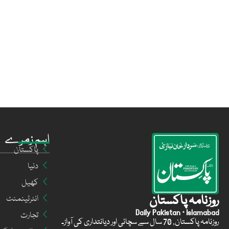
اہم زمرے
پاکستان
دنیا
کھیل
روزنامہ پاکستان
انٹرٹینمنٹ
Daily Pakistan · Islamabad
تجارت
روزنامہ پاکستان, 70 سال سے سچائی اور دیانتداری کی آواز۔