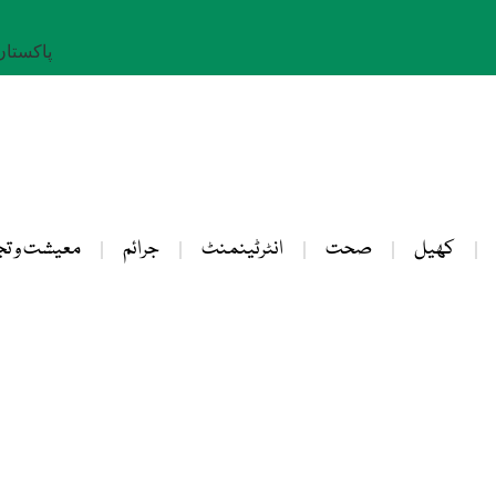
پاکستان: 25 صفر 
کھیل
صحت
انٹرٹینمنٹ
جرائم
معیشت و تج