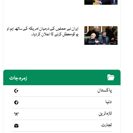
ایران نے حملوں کے درمیان امریکہ کے ساتھ ایم او
یو کو معطل کرنے کا اعلان کر دیا۔
زمرہ جات
پاکستان
دنیا
تازہ ترین
تجارت