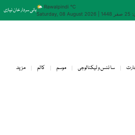
🌤 Rawalpindi °C
بانی سردار خان نیازی
1448
|
Saturday, 08 August 2026
ارت
سا ئنس و ٹیکنالوجی
موسم
کالم
مزید