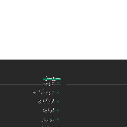
سروسز
ای پیپر
ای پیپر آرکائیو
فوٹو گیلری
ڈاؤنلوڈز
نیوز لیٹر