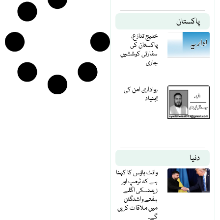
پاکستان
خلیج تنازع،
پاکستان کی
سفارتی کوششیں
جاری
رواداری امن کی
بنیاد!
دنیا
وائٹ ہاؤس کا کہنا
ہے کہ ٹرمپ اور
زیلنسکی اگلے
ہفتے واشنگٹن
میں ملاقات کریں
گے۔