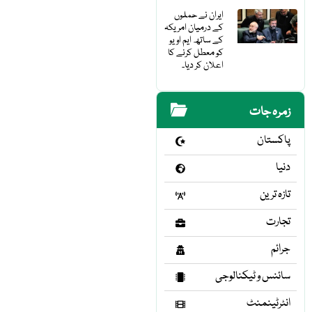
ایران نے حملوں
کے درمیان امریکہ
کے ساتھ ایم او یو
کو معطل کرنے کا
اعلان کر دیا۔
زمرہ جات
پاکستان
دنیا
تازہ ترین
تجارت
جرائم
سائنس و ٹیکنالوجی
انٹرٹینمنٹ