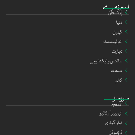
اہم زمرے
پاکستان
دنیا
کھیل
انٹرٹینمنٹ
تجارت
سائنس و ٹیکنالوجی
صحت
کالم
سروسز
ای پیپر
ای پیپر آرکائیو
فوٹو گیلری
ڈاؤنلوڈز