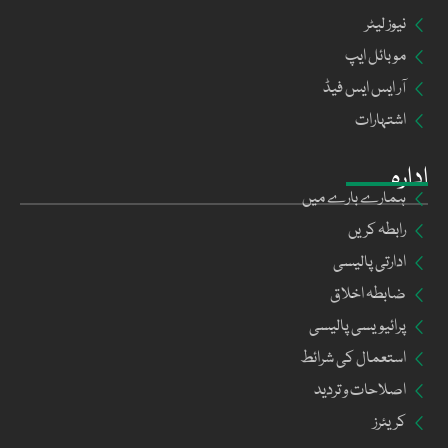
نیوز لیٹر
موبائل ایپ
آر ایس ایس فیڈ
اشتہارات
ادارہ
ہمارے بارے میں
رابطہ کریں
ادارتی پالیسی
ضابطہ اخلاق
پرائیویسی پالیسی
استعمال کی شرائط
اصلاحات و تردید
کریئرز