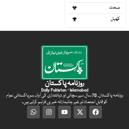
صحت
کھیل
روزنامہ پاکستان
Daily Pakistan · Islamabad
روزنامہ پاکستان, 70 سال سے سچائی اور دیانتداری کی آواز۔ ہم پاکستانی عوام
کو قابل اعتماد اور غیر جانبدارانہ خبریں فراہم کرتے ہیں۔