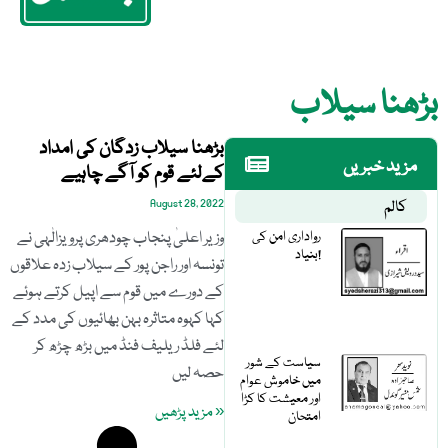
بڑھنا سیلاب
بڑھنا سیلاب زدگان کی امداد
مزید خبریں
کےلئے قوم کو آگے چاہیے
کالم
August 28, 2022
رواداری امن کی
وزیر اعلیٰ پنجاب چودھری پرویزالٰہی نے
بنیاد!
تونسہ اور راجن پور کے سیلاب زدہ علاقوں
کے دورے میں قوم سے اپیل کرتے ہوئے
کہا کہوہ متاثرہ بہن بھائیوں کی مدد کے
لئے فلڈ ریلیف فنڈ میں بڑھ چڑھ کر
سیاست کے شور
حصہ لیں
میں خاموش عوام
اور معیشت کا کڑا
« مزید پڑھیں
امتحان