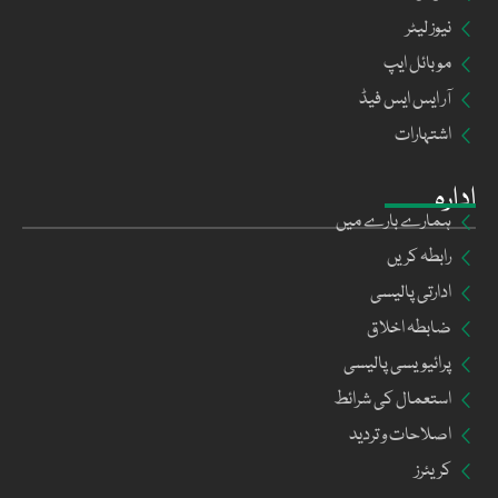
نیوز لیٹر
موبائل ایپ
آر ایس ایس فیڈ
اشتہارات
ادارہ
ہمارے بارے میں
رابطہ کریں
ادارتی پالیسی
ضابطہ اخلاق
پرائیویسی پالیسی
استعمال کی شرائط
اصلاحات و تردید
کریئرز