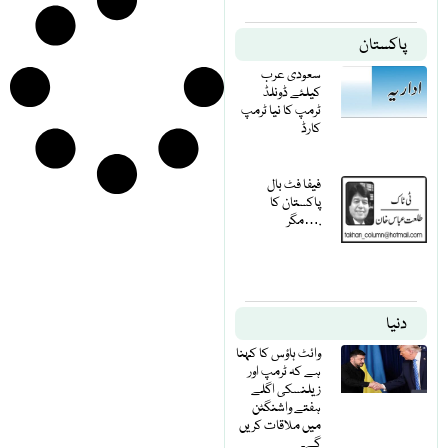
پاکستان
سعودی عرب
کیلئے ڈونلڈ
ٹرمپ کا نیا ٹرمپ
کارڈ
فیفا فٹ بال
پاکستان کا
مگر….
دنیا
وائٹ ہاؤس کا کہنا
ہے کہ ٹرمپ اور
زیلنسکی اگلے
ہفتے واشنگٹن
میں ملاقات کریں
گے۔