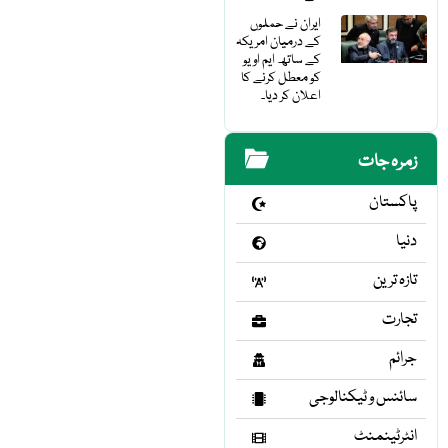
ایران نے حملوں
کے درمیان امریکہ
کے ساتھ ایم او یو
کو معطل کرنے کا
اعلان کر دیا۔
زمرہ جات
پاکستان
دنیا
تازہ ترین
تجارت
جرائم
سائنس و ٹیکنالوجی
انٹرٹینمنٹ