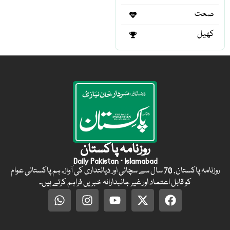
صحت
کھیل
روزنامہ پاکستان
Daily Pakistan · Islamabad
روزنامہ پاکستان, 70 سال سے سچائی اور دیانتداری کی آواز۔ ہم پاکستانی عوام
کو قابل اعتماد اور غیر جانبدارانہ خبریں فراہم کرتے ہیں۔