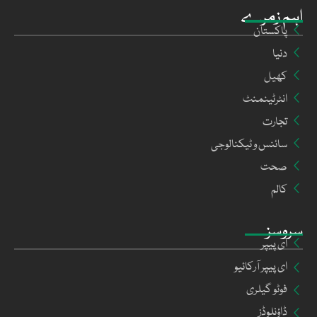
اہم زمرے
پاکستان
دنیا
کھیل
انٹرٹینمنٹ
تجارت
سائنس و ٹیکنالوجی
صحت
کالم
سروسز
ای پیپر
ای پیپر آرکائیو
فوٹو گیلری
ڈاؤنلوڈز