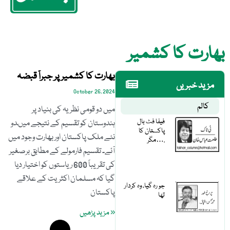
بھارت کا کشمیر
بھارت کا کشمیر پر جبراً قبضہ
مزید خبریں
October 26, 2024
کالم
میں دو قومی نظریہ کی بنیاد پر
فیفا فٹ بال
ہندوستان کو تقسیم کے نتیجے میںدو
پاکستان کا
نئے ملک پاکستان اور بھارت وجود میں
مگر….
آئے۔ تقسیم فارمولے کے مطابق برصغیر
کی تقریباً 600 ریاستوں کو اختیار دیا
گیا کہ مسلمان اکثریت کے علاقے
جو رہ گیا، وہ کردار
پاکستان
تھا
« مزید پڑھیں