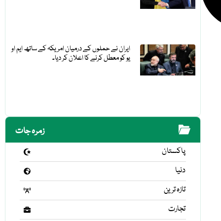
ایران نے حملوں کے درمیان امریکہ کے ساتھ ایم او
یو کو معطل کرنے کا اعلان کر دیا۔
زمرہ جات
پاکستان
دنیا
تازہ ترین
تجارت