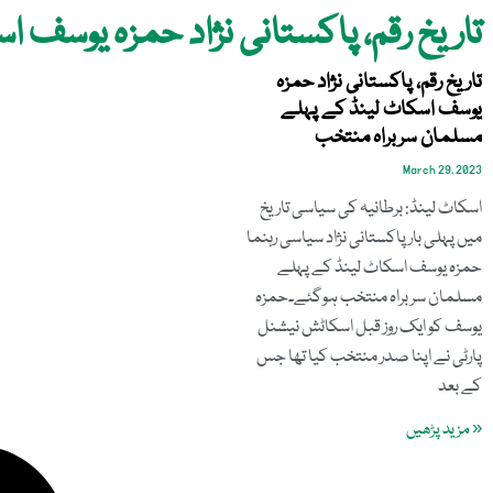
تاریخ رقم، پاکستانی نژاد حمزہ یوسف
تاریخ رقم، پاکستانی نژاد حمزہ
یوسف اسکاٹ لینڈ کے پہلے
مسلمان سربراہ منتخب
March 29, 2023
اسکاٹ لینڈ: برطانیہ کی سیاسی تاریخ
میں پہلی بار پاکستانی نژاد سیاسی رہنما
حمزہ یوسف اسکاٹ لینڈ کے پہلے
مسلمان سربراہ منتخب ہوگئے۔حمزہ
یوسف کو ایک روز قبل اسکاٹش نیشنل
پارٹی نے اپنا صدر منتخب کیا تھا جس
کے بعد
« مزید پڑھیں