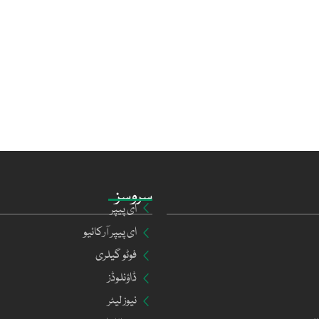
سروسز
ای پیپر
ای پیپر آرکائیو
فوٹو گیلری
ڈاؤنلوڈز
نیوز لیٹر