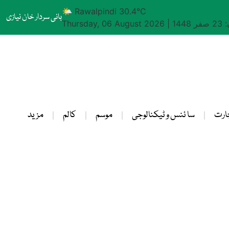
🌤 Rawalpindi 30.4°C
بانی سردار خان نیازی
1448
|
Thursday, 06 August 2026
ارت
سا ئنس و ٹیکنالوجی
موسم
کالم
مزید