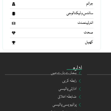
جرائم
سائنس و ٹیکنالوجی
انٹرٹینمنٹ
صحت
کھیل
ادارہ
ہمارے بارے میں
رابطہ کریں
ادارتی پالیسی
ضابطہ اخلاق
پرائیویسی پالیسی