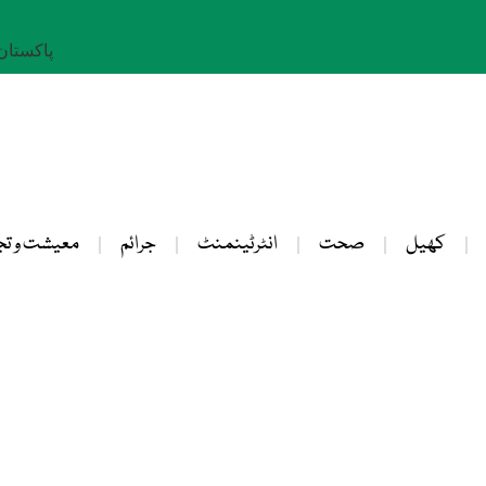
پاکستان: 23 صفر 
کھیل
صحت
انٹرٹینمنٹ
جرائم
معیشت و تج