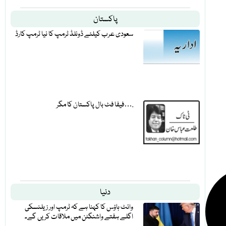
پاکستان
سعودی عرب کیلئے ڈونلڈ ٹرمپ کا نیا ٹرمپ کارڈ
فیفا فٹ بال پاکستان کا مگر….
دنیا
وائٹ ہاؤس کا کہنا ہے کہ ٹرمپ اور زیلنسکی
اگلے ہفتے واشنگٹن میں ملاقات کریں گے۔