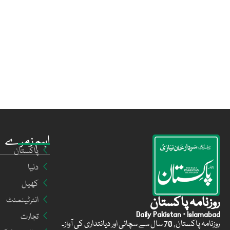
اہم زمرے
پاکستان
دنیا
کھیل
روزنامہ پاکستان
انٹرٹینمنٹ
Daily Pakistan · Islamabad
تجارت
روزنامہ پاکستان, 70 سال سے سچائی اور دیانتداری کی آواز۔