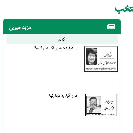
نتخب
مزید خبریں
کالم
فیفا فٹ بال پاکستان کا مگر….
جو رہ گیا، وہ کردار تھا