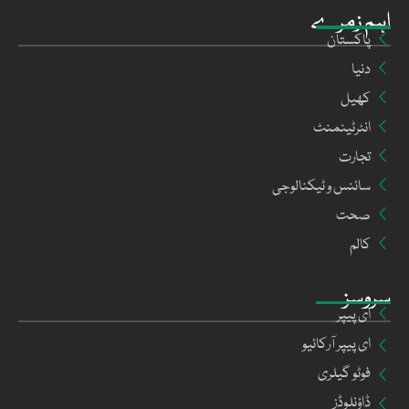
اہم زمرے
پاکستان
دنیا
کھیل
انٹرٹینمنٹ
تجارت
سائنس و ٹیکنالوجی
صحت
کالم
سروسز
ای پیپر
ای پیپر آرکائیو
فوٹو گیلری
ڈاؤنلوڈز