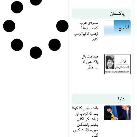
پاکستان
سعودی عرب
کیلئے ڈونلڈ
ٹرمپ کا نیا ٹرمپ
کارڈ
فیفا فٹ بال
پاکستان کا
مگر….
دنیا
وائٹ ہاؤس کا کہنا
ہے کہ ٹرمپ اور
زیلنسکی اگلے
ہفتے واشنگٹن
میں ملاقات کریں
گے۔