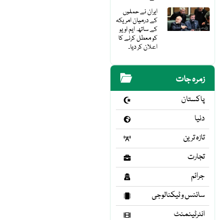
ایران نے حملوں
کے درمیان امریکہ
کے ساتھ ایم او یو
کو معطل کرنے کا
اعلان کر دیا۔
زمرہ جات
پاکستان
دنیا
تازہ ترین
تجارت
جرائم
سائنس و ٹیکنالوجی
انٹرٹینمنٹ