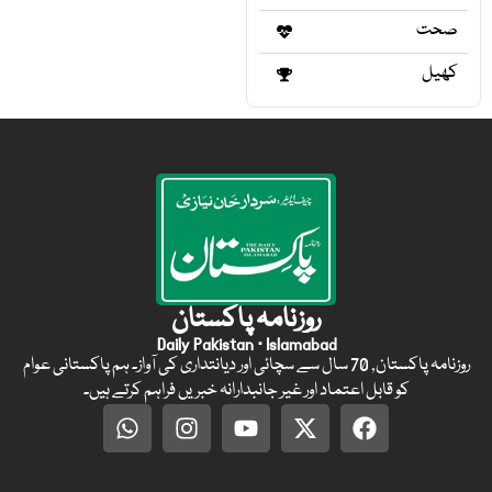
صحت
کھیل
روزنامہ پاکستان
Daily Pakistan · Islamabad
روزنامہ پاکستان, 70 سال سے سچائی اور دیانتداری کی آواز۔ ہم پاکستانی عوام
کو قابل اعتماد اور غیر جانبدارانہ خبریں فراہم کرتے ہیں۔