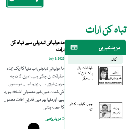
تباہ کن ارات
ماحولیاتی تبدیلی سے تباہ کن
مزید خبریں
ارات
کالم
July 9, 2025
فیفا فٹ بال
ماحولیاتی تبدیلی اب دنیا کا ایک زندہ
پاکستان کا
حقیقت بن چکی ہے۔ زمین کا درجہ
مگر….
حرارت تیزی سے بڑھ رہا ہے، موسموں
کی شدت میں غیر معمولی اضافہ ہو رہا
ہے، اور دنیا بھر میں قدرتی آفات معمول
جو رہ گیا، وہ کردار
کا حصہ بنتی
تھا
« مزید پڑھیں