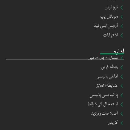
نیوز لیٹر
موبائل ایپ
آر ایس ایس فیڈ
اشتہارات
ادارہ
ہمارے بارے میں
رابطہ کریں
ادارتی پالیسی
ضابطہ اخلاق
پرائیویسی پالیسی
استعمال کی شرائط
اصلاحات و تردید
کریئرز