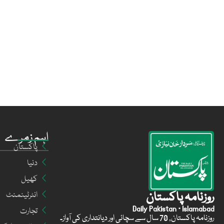
اہم زمرے
پاکستان
دنیا
کھیل
روزنامہ پاکستان
انٹرٹینمنٹ
Daily Pakistan · Islamabad
تجارت
روزنامہ پاکستان, 70 سال سے سچائی اور دیانتداری کی آواز۔