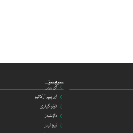
سروسز
ای پیپر
ای پیپر آرکائیو
فوٹو گیلری
ڈاؤنلوڈز
نیوز لیٹر