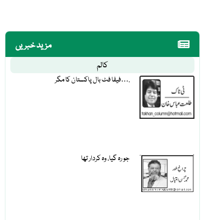
مزید خبریں
کالم
فیفا فٹ بال پاکستان کا مگر….
جو رہ گیا، وہ کردار تھا