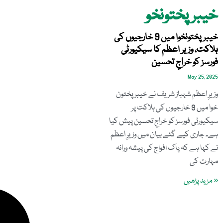
خیبر پختونخو
خیبر پختونخوا میں 9 خارجیوں کی
ہلاکت، وزیر اعظم کا سیکیورٹی
فورسز کو خراجِ تحسین
May 25, 2025
وزیرِ اعظم شہباز شریف نے خیبر پختون
خوا میں 9 خارجیوں کی ہلاکت پر
سیکیورٹی فورسز کو خراجِ تحسین پیش کیا
ہے۔ جاری کیے گئے بیان میں وزیرِ اعظم
نے کہا ہے کہ پاک افواج کی پیشہ ورانہ
مہارت کی
« مزید پڑھیں