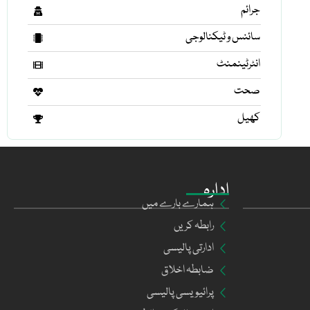
جرائم
سائنس و ٹیکنالوجی
انٹرٹینمنٹ
صحت
کھیل
ادارہ
ہمارے بارے میں
رابطہ کریں
ادارتی پالیسی
ضابطہ اخلاق
پرائیویسی پالیسی