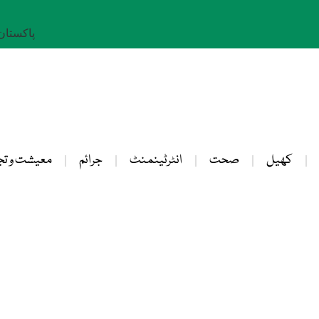
پاکستان: 24 صفر 
کھیل
صحت
انٹرٹینمنٹ
جرائم
معیشت و تج