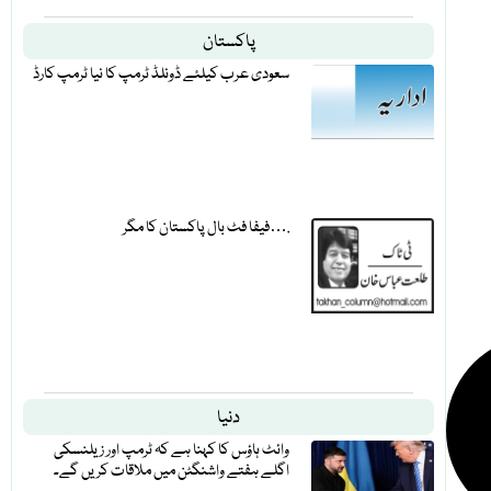
پاکستان
سعودی عرب کیلئے ڈونلڈ ٹرمپ کا نیا ٹرمپ کارڈ
فیفا فٹ بال پاکستان کا مگر….
دنیا
وائٹ ہاؤس کا کہنا ہے کہ ٹرمپ اور زیلنسکی
اگلے ہفتے واشنگٹن میں ملاقات کریں گے۔