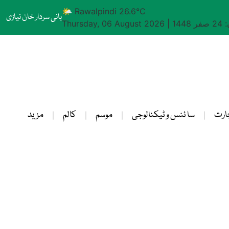
🌤 Rawalpindi 26.6°C
بانی سردار خان نیازی
1448
|
Thursday, 06 August 2026
ارت
سا ئنس و ٹیکنالوجی
موسم
کالم
مزید