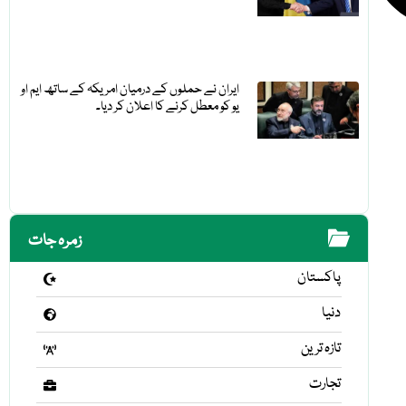
ایران نے حملوں کے درمیان امریکہ کے ساتھ ایم او
یو کو معطل کرنے کا اعلان کر دیا۔
زمرہ جات
پاکستان
دنیا
تازہ ترین
تجارت