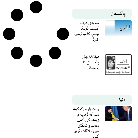
پاکستان
سعودی عرب
کیلئے ڈونلڈ
ٹرمپ کا نیا ٹرمپ
کارڈ
فیفا فٹ بال
پاکستان کا
مگر….
دنیا
وائٹ ہاؤس کا کہنا
ہے کہ ٹرمپ اور
زیلنسکی اگلے
ہفتے واشنگٹن
میں ملاقات کریں
گے۔