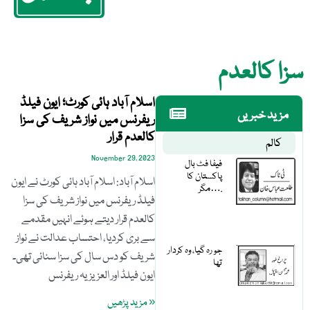
سزا کالعدم
اسلام آباد ہائی کورٹ؛ ایون فیلڈ
مزید خبریں
ریفرنس میں نواز شریف کی سزا
کالعدم قرار
کالم
November 29, 2023
فیفا فٹ بال
پاکستان کا
اسلام آباد: اسلام آباد ہائی کورٹ نے ایون
مگر….
فیلڈ ریفرنس میں نواز شریف کی سزا
کالعدم قرار دیتے ہوئے انہیں مقدمے
سے بری کردیا، احتساب عدالت نے نواز
جو رہ گیا، وہ کردار
شریف کو دس سال کی سزا سنائی تھی۔
تھا
ایون فیلڈ اور العزیزیہ ریفرنس
« مزید پڑھیں