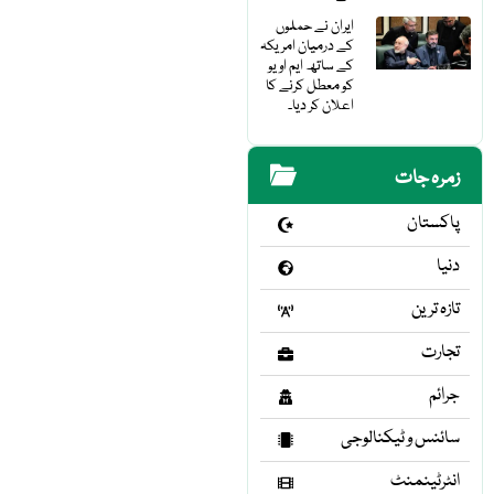
ایران نے حملوں
کے درمیان امریکہ
کے ساتھ ایم او یو
کو معطل کرنے کا
اعلان کر دیا۔
زمرہ جات
پاکستان
دنیا
تازہ ترین
تجارت
جرائم
سائنس و ٹیکنالوجی
انٹرٹینمنٹ