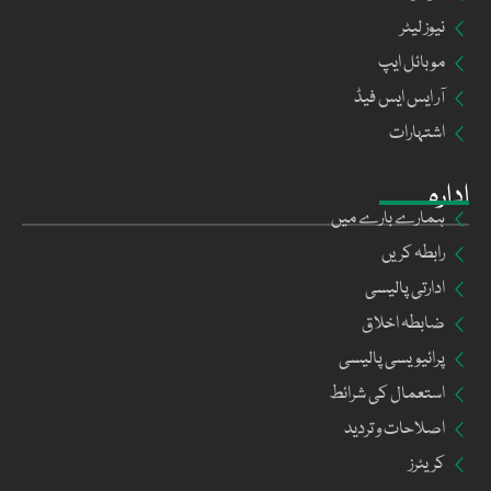
نیوز لیٹر
موبائل ایپ
آر ایس ایس فیڈ
اشتہارات
ادارہ
ہمارے بارے میں
رابطہ کریں
ادارتی پالیسی
ضابطہ اخلاق
پرائیویسی پالیسی
استعمال کی شرائط
اصلاحات و تردید
کریئرز