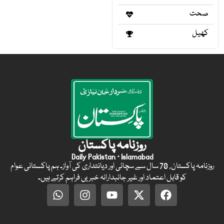
صحت
کھیل
روزنامہ پاکستان
Daily Pakistan · Islamabad
روزنامہ پاکستان, 70 سال سے سچائی اور دیانتداری کی آواز۔ ہم پاکستانی عوام
کو قابل اعتماد اور غیر جانبدارانہ خبریں فراہم کرتے ہیں۔