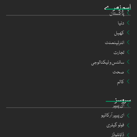
اہم زمرے
پاکستان
دنیا
کھیل
انٹرٹینمنٹ
تجارت
سائنس و ٹیکنالوجی
صحت
کالم
سروسز
ای پیپر
ای پیپر آرکائیو
فوٹو گیلری
ڈاؤنلوڈز