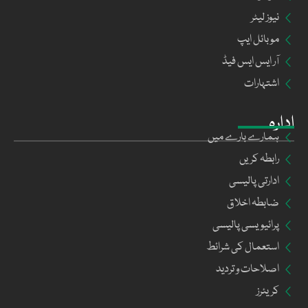
نیوز لیٹر
موبائل ایپ
آر ایس ایس فیڈ
اشتہارات
ادارہ
ہمارے بارے میں
رابطہ کریں
ادارتی پالیسی
ضابطہ اخلاق
پرائیویسی پالیسی
استعمال کی شرائط
اصلاحات و تردید
کریئرز