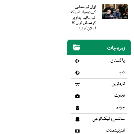
ایران نے حملوں
کے درمیان امریکہ
کے ساتھ ایم او یو
کو معطل کرنے کا
اعلان کر دیا۔
زمرہ جات
پاکستان
دنیا
تازہ ترین
تجارت
جرائم
سائنس و ٹیکنالوجی
انٹرٹینمنٹ