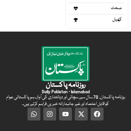
صحت
کھیل
روزنامہ پاکستان
Daily Pakistan · Islamabad
روزنامہ پاکستان, 70 سال سے سچائی اور دیانتداری کی آواز۔ ہم پاکستانی عوام
کو قابل اعتماد اور غیر جانبدارانہ خبریں فراہم کرتے ہیں۔