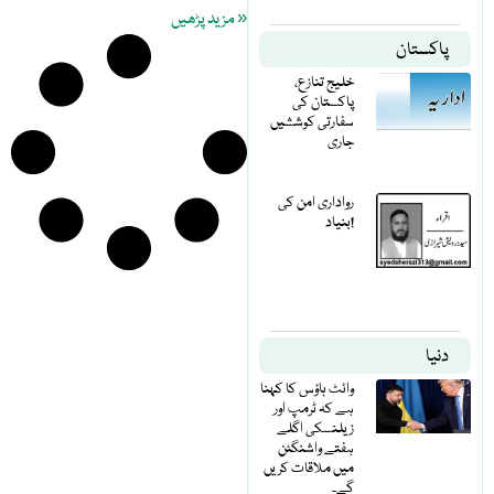
« مزید پڑھیں
پاکستان
خلیج تنازع،
پاکستان کی
سفارتی کوششیں
جاری
رواداری امن کی
بنیاد!
دنیا
وائٹ ہاؤس کا کہنا
ہے کہ ٹرمپ اور
زیلنسکی اگلے
ہفتے واشنگٹن
میں ملاقات کریں
گے۔