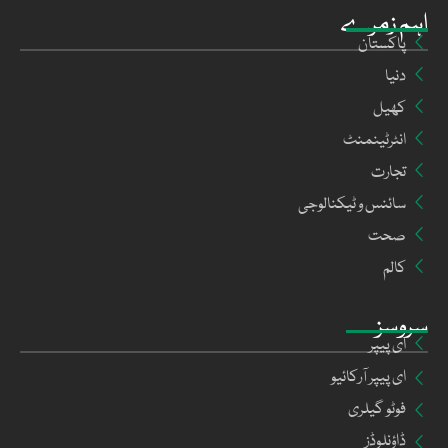
اہم زمرے
پاکستان
دنیا
کھیل
انٹرٹینمنٹ
تجارت
سائنس و ٹیکنالوجی
صحت
کالم
سروسز
ای پیپر
ای پیپر آرکائیو
فوٹو گیلری
ڈاؤنلوڈز