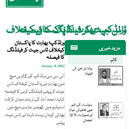
ورلڈکپ؛ بھارت کا پاکستان کیخلاف ٹاس جیت کر فیلڈنگ کا فیصلہ
ورلڈکپ؛ بھارت کا پاکستان
مزید خبریں
کیخلاف ٹاس جیت کر فیلڈنگ
کا فیصلہ
کالم
October 14, 2023
رواداری امن کی
بنیاد!
آئی سی سی ورلڈکپ کے 12ویں میچ
میں بھارت نے پاکستان کیخلاف ٹاس
جیت کر پہلے فیلڈنگ کرنے کا فیصلہ
کرلیا۔احمد آباد کے نریندر مودی کرکٹ
سیاست کے شور
اسٹیڈیم میں کھیلے جارہے میچ میں
میں خاموش عوام
بھارتی کپتان روہت شرما نے ٹاس جیت
اور معیشت کا کڑا
امتحان
پہلے