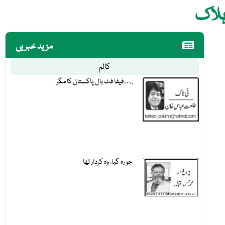
مزید خبریں
کالم
فیفا فٹ بال پاکستان کا مگر….
جو رہ گیا، وہ کردار تھا