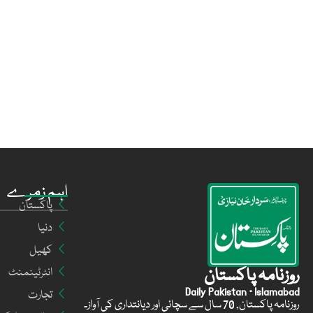
اہم زمرے
پاکستان
دنیا
کھیل
روزنامہ پاکستان
انٹرٹینمنٹ
Daily Pakistan · Islamabad
تجارت
روزنامہ پاکستان, 70 سال سے سچائی اور دیانتداری کی آواز۔