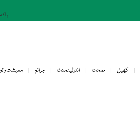
پاکستان: 
کھیل
صحت
انٹرٹینمنٹ
جرائم
معیشت و تج