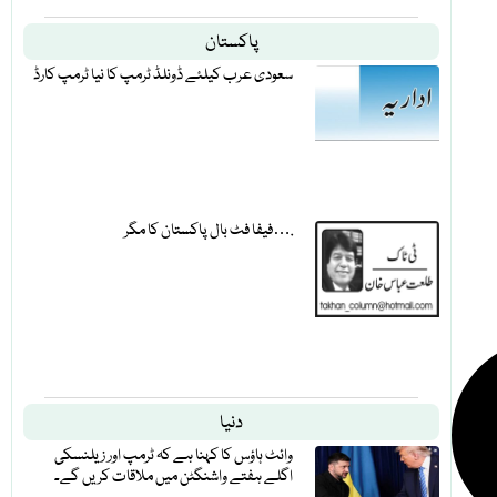
پاکستان
سعودی عرب کیلئے ڈونلڈ ٹرمپ کا نیا ٹرمپ کارڈ
فیفا فٹ بال پاکستان کا مگر….
دنیا
وائٹ ہاؤس کا کہنا ہے کہ ٹرمپ اور زیلنسکی
اگلے ہفتے واشنگٹن میں ملاقات کریں گے۔