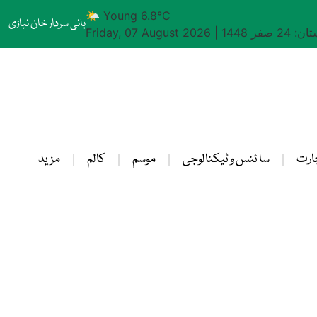
🌤 Young 6.8°C
بانی سردار خان نیازی
24 صفر 1448
|
Friday, 07 August 2026
ارت
سا ئنس و ٹیکنالوجی
موسم
کالم
مزید