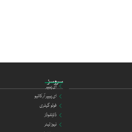
سروسز
ای پیپر
ای پیپر آرکائیو
فوٹو گیلری
ڈاؤنلوڈز
نیوز لیٹر