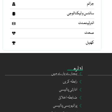
جرائم
سائنس و ٹیکنالوجی
انٹرٹینمنٹ
صحت
کھیل
ادارہ
ہمارے بارے میں
رابطہ کریں
ادارتی پالیسی
ضابطہ اخلاق
پرائیویسی پالیسی