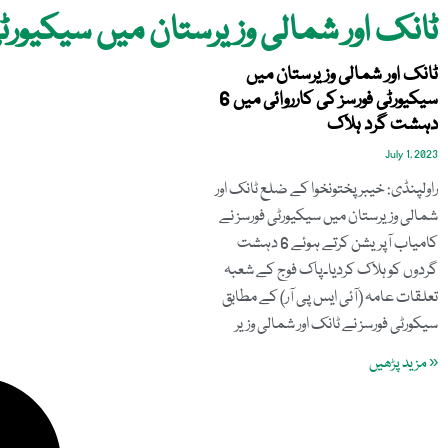
ٹانک اور شمالی وزیرستان میں سیکیورٹی فورسز کی 
ٹانک اور شمالی وزیرستان میں
سیکیورٹی فورسز کی کارروائی میں 6
دہشت گرد ہلاک
July 1, 2023
راولپنڈی: خیبرپختونخوا کے ضلع ٹانک اور
شمالی وزیرستان میں سیکیورٹی فورسز نے
کامیاب آپریشن کرتے ہوئے 6 دہشت
گردوں کو ہلاک کردیا۔پاک فوج کے شعبہ
تعلقات عامہ (آئی ایس پی آر) کے مطابق
سیکورٹی فورسز نے ٹانک اور شمالی وزیر
« مزید پڑھیں