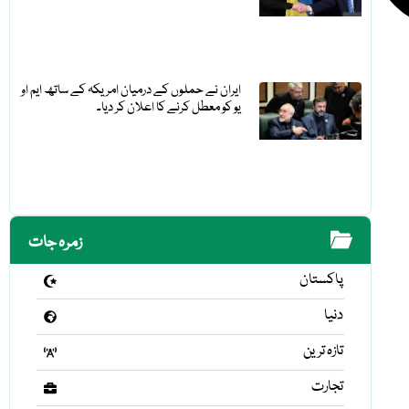
ایران نے حملوں کے درمیان امریکہ کے ساتھ ایم او
یو کو معطل کرنے کا اعلان کر دیا۔
زمرہ جات
پاکستان
دنیا
تازہ ترین
تجارت