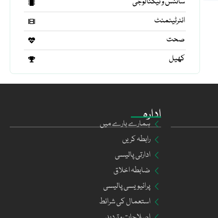
سائنس و ٹیکنالوجی
انٹرٹینمنٹ
صحت
کھیل
ادارہ
ہمارے بارے میں
رابطہ کریں
ادارتی پالیسی
ضابطہ اخلاق
پرائیویسی پالیسی
استعمال کی شرائط
اصلاحات و تردید