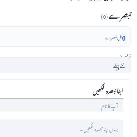
تبصرے
(0)
0
کل تبصرے
ترتیب:
اپنا تبصرہ لکھیں