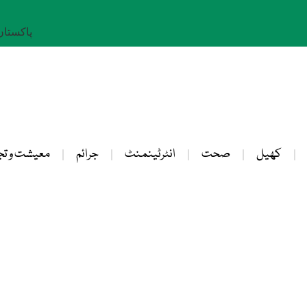
پاکستان: 25 صفر 
کھیل
صحت
انٹرٹینمنٹ
جرائم
معیشت و تج