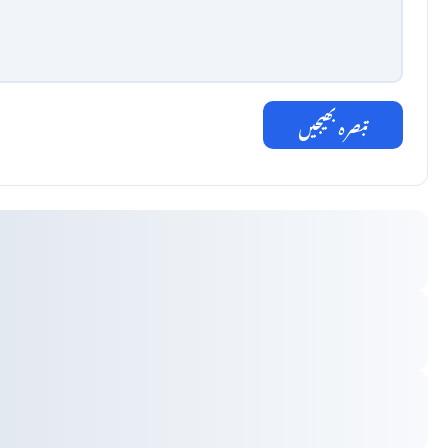
تبصرہ بھیجیں