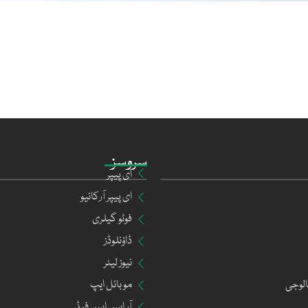
سروسز
ای پیپر
ای پیپر آرکائیو
فوٹو گیلری
ڈاؤنلوڈز
نیوز لیٹر
الوجی
موبائل ایپ
آر ایس ایس فیڈ