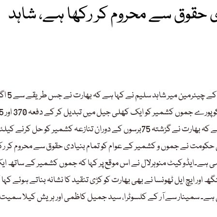
 حقوق سے محروم کر رکھا ہے، شاہد
بھارت کے غیرقانونی زیرقبضہ جموں و کشمیر میں ی
2019ء کو پورے جموں کشمیر کو ایک کھلی جیل میں تبدیل کر ک
شاہد سلیم نے جموں پریس کلب میں ایک سمینار سے خطاب کرتے ہوئے کہ بھارت نے گزشتہ 75برسوں کے دوران تنازعہ کشمیر کو حل کرنے 
ی حکومت نے جموں و کشمیر کے عوام کو تمام بنیادی حقوق سے محروم کر رک
رہی ہے۔ایڈوکیٹ منوہرلال نے اس موقع پر کہا کہ جموں کشمیر کے ساتھ ا
اور ایچ ایل ٹھونسا نے بھی بھارت کو کڑی تنقید کا نشانہ بناتے ہوئے کہا 
ہی ہے۔ سمینار سے آر کے کلسوٹرا، سید جمیل کاظمی اور ہریش کیلا سمیت