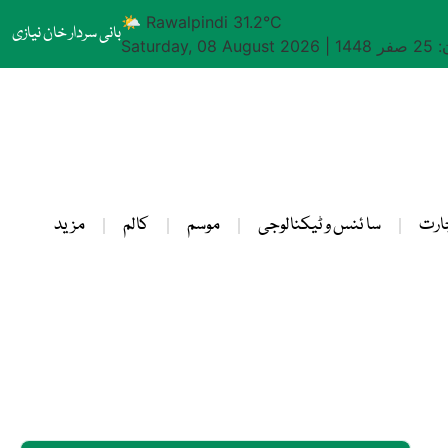
🌤 Rawalpindi 31.2°C
بانی سردار خان نیازی
1448
|
Saturday, 08 August 2026
ارت
سا ئنس و ٹیکنالوجی
موسم
کالم
مزید