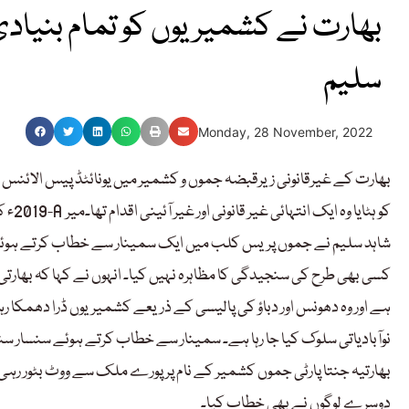
بھارت نے کشمیریوں کو تمام بنیادی
سلیم
Monday, 28 November, 2022
کسی بھی طرح کی سنجیدگی کا مظاہرہ نہیں کیا۔ انہوں نے کہا کہ بھارت
ہے اور وہ دھونس اور دباؤ کی پالیسی کے ذریعے کشمیریوں ڈرا دھمکا 
نوآبادیاتی سلوک کیا جا رہا ہے۔ سمینار سے خطاب کرتے ہوئے سنسار سنگھ 
بھارتیہ جنتا پارٹی جموں کشمیر کے نام پر پورے ملک سے ووٹ بٹور ر
دوسرے لوگوں نے بھی خطاب کیا۔