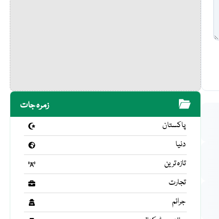
زمرہ جات
پاکستان
دنیا
تازہ ترین
تجارت
جرائم