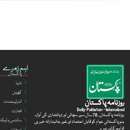
اہم زمرے
پاکستان
دنیا
کھیل
روزنامہ پاکستان
انٹرٹینمنٹ
Daily Pakistan · Islamabad
تجارت
روزنامہ پاکستان, 70 سال سے سچائی اور دیانتداری کی آواز۔
سائنس و ٹیکن
ہم پاکستانی عوام کو قابل اعتماد اور غیر جانبدارانہ خبریں
فراہم کرتے ہیں۔
صحت