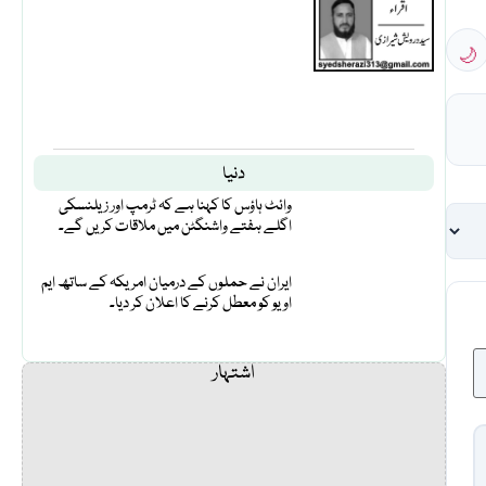
🌙
دنیا
وائٹ ہاؤس کا کہنا ہے کہ ٹرمپ اور زیلنسکی
اگلے ہفتے واشنگٹن میں ملاقات کریں گے۔
ایران نے حملوں کے درمیان امریکہ کے ساتھ ایم
او یو کو معطل کرنے کا اعلان کر دیا۔
اشتہار