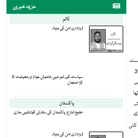
مزید خبریں
کالم
رواداری امن کی بنیاد!
ونائٹڈ پیس الائنس کے چیئرمین میر شاہد سلیم نے کہا ہے کہ بھارت نے جس طریقے سے 5 اگست
ے دفعہ 370 اور 35-A کو ہٹایا وہ ایک انتہائی غیر قانونی اور غیر آئینی اقدام تھا۔میر
سیاست کے شور میں خاموش عوام اور معیشت کا
کیلئے
کڑا امتحان
ھا
یک
پاکستان
خلیج تنازع، پاکستان کی سفارتی کوششیں جاری
کہ
 کئی
رواداری امن کی بنیاد!