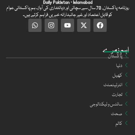
Daily Pakistan · Islamabad
روزنامہ پاکستان, 70 سال سے سچائی اور دیانتداری کی آواز۔ ہم پاکستانی عوام
کو قابل اعتماد اور غیر جانبدارانہ خبریں فراہم کرتے ہیں۔
اہم زمرے
پاکستان
دنیا
کھیل
انٹرٹینمنٹ
تجارت
سائنس و ٹیکنالوجی
صحت
کالم