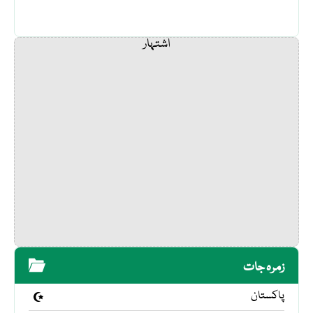
اشتہار
زمرہ جات
پاکستان