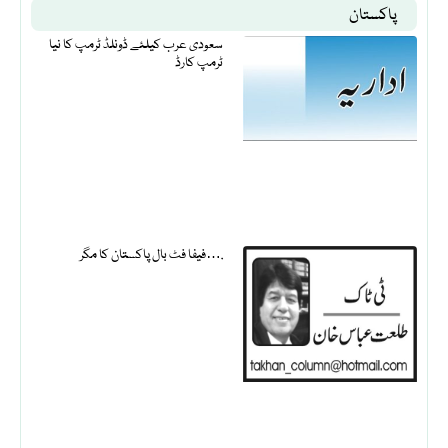
پاکستان
سعودی عرب کیلئے ڈونلڈ ٹرمپ کا نیا
ٹرمپ کارڈ
فیفا فٹ بال پاکستان کا مگر….