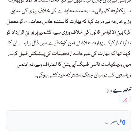
قریشی نے بیان جاری کیا۔انہوں نے کہا کہ 5 اگست 2019 کو بھارت
نے یکطرفہ کارروائی سے شملہ معاہدے کی خلاف ورزی کی۔سابق
وزیر خارجہ نے مزید کہا کہ بھارت کا سندھ طاس معاہدے کو معطل
کرنا بین الاقوامی قانون کی خلاف ورزی ہے، کشمیر پر یو این قرارداد کو
نظر انداز کرکے بھارت علاقائی امن کوخطرے میں ڈال رہا ہے۔ان کا
کہنا تھا کہ بھارت کی غیرجانبدار تحقیقات کی پیشکش قبول کرنے
میں ہچکچاہٹ فالس فلیگ آپریشن کا اعتراف ہے، دو ایٹمی
ریاستوں کے درمیان جنگ مشترکہ خودکشی ہوگی۔
تبصرے
(0)
🌙
0
کل تبصرے