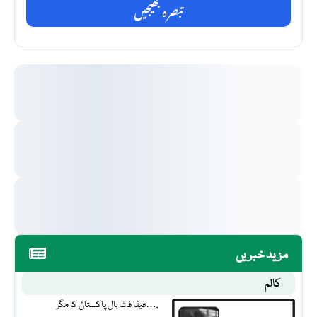
تبصرہ بھیجیں
مزید خبریں
کالم
فیفا فٹ بال پاکستان کا مگر….