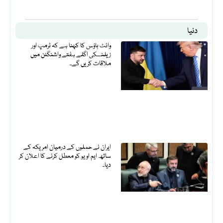
دنیا
وائٹ ہاؤس کا کہنا ہے کہ ٹرمپ اور
زیلنسکی اگلے ہفتے واشنگٹن میں
ملاقات کریں گے۔
ایران نے حملوں کے درمیان امریکہ کے
ساتھ ایم او یو کو معطل کرنے کا اعلان کر
دیا۔