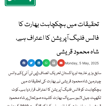
تحقیقات میں ہچکچاہٹ بھارت کا
فالس فلیگ آپریشن کا اعتراف ہے،
شاہ محمود قریشی
Monday, 5 May, 2025
سابق وزیر خارجہ اور پاکستان تحریک انصاف (پی ٹی آئی)کے وائس
چیئرمین شاہ محمود قریشی نے بھارت کی تحقیقات میں
ہچکچاہٹ کو فالس فلیگ آپریشن کا اعتراف قرار دیا ہے۔کوٹ
لکھپت جیل لاہور سے پاک بھارت کشیدہ صورتحال پر شاہ محمود