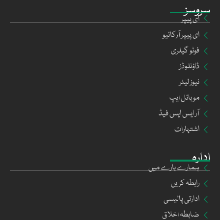
سروسز
ای پیپر
ای پیپر آرکائیو
فوٹو گیلری
ڈاؤنلوڈز
نیوز لیٹر
موبائل ایپ
آر ایس ایس فیڈ
اشتہارات
ادارہ
ہمارے بارے میں
رابطہ کریں
ادارتی پالیسی
ضابطہ اخلاق