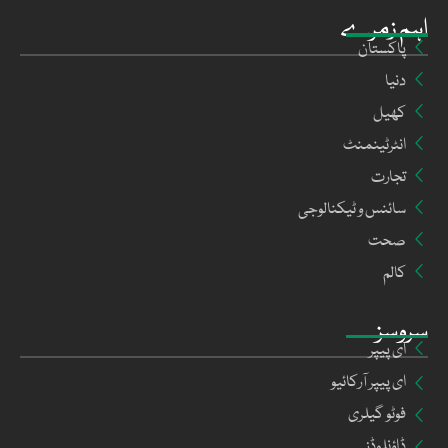
اہم زمرے
پاکستان
دنیا
کھیل
انٹرٹینمنٹ
تجارت
سائنس و ٹیکنالوجی
صحت
کالم
سروسز
ای پیپر
ای پیپر آرکائیو
فوٹو گیلری
ڈاؤنلوڈز