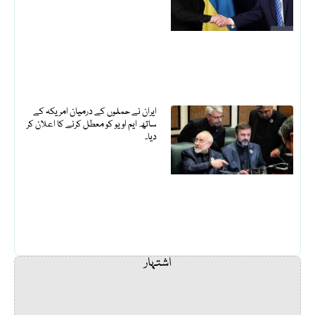
ایران نے حملوں کے درمیان امریکہ کے
ساتھ ایم او یو کو معطل کرنے کا اعلان کر
دیا۔
اشتہار