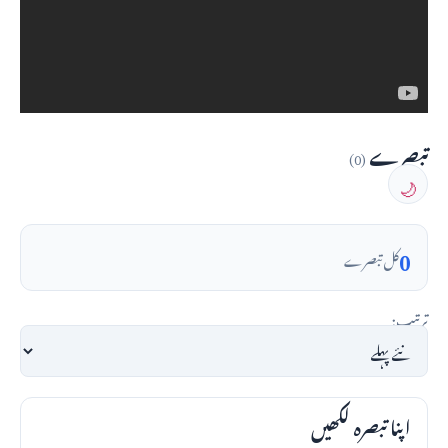
تبصرے
(0)
🌙
0
کل تبصرے
ترتیب:
اپنا تبصرہ لکھیں