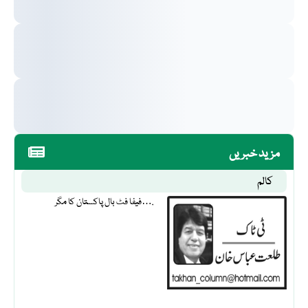
مزید خبریں
کالم
فیفا فٹ بال پاکستان کا مگر….