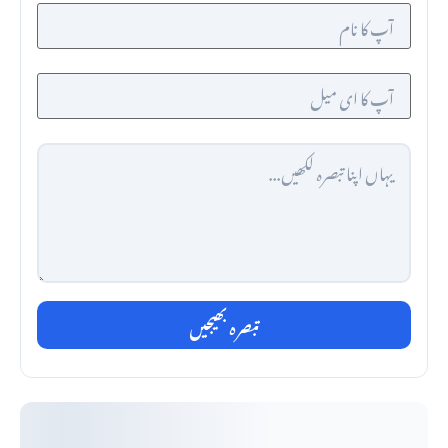
تبصرہ بھیجیں