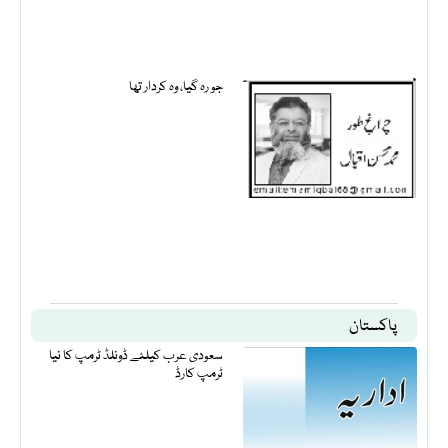
جو رہ گیا، وہ کردار تھا
پاکستان
سعودی عرب کیلئے ڈونلڈ ٹرمپ کا نیا
ٹرمپ کارڈ