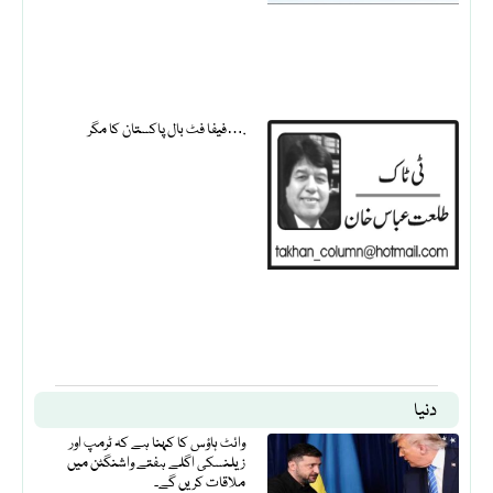
فیفا فٹ بال پاکستان کا مگر….
دنیا
وائٹ ہاؤس کا کہنا ہے کہ ٹرمپ اور
زیلنسکی اگلے ہفتے واشنگٹن میں
ملاقات کریں گے۔