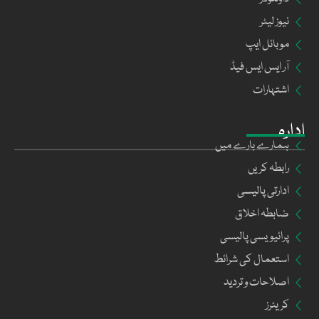
نیوز لیٹر
موبائل ایپ
آر ایس ایس فیڈ
اشتہارات
ادارہ
ہمارے بارے میں
رابطہ کریں
ادارتی پالیسی
ضابطہ اخلاق
پرائیویسی پالیسی
استعمال کی شرائط
اصلاحات و تردید
کریئرز