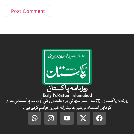
روزنامہ پاکستان
Daily Pakistan · Islamabad
روزنامہ پاکستان, 70 سال سے سچائی اور دیانتداری کی آواز۔ ہم پاکستانی عوام
کو قابل اعتماد اور غیر جانبدارانہ خبریں فراہم کرتے ہیں۔