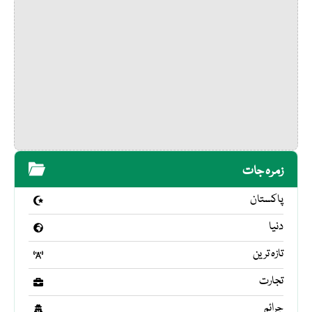
زمرہ جات
پاکستان
دنیا
تازہ ترین
تجارت
جرائم