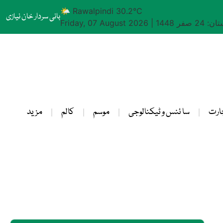
🌤 Rawalpindi 30.2°C
بانی سردار خان نیازی
24 صفر 1448
|
Friday, 07 August 2026
ارت
سا ئنس و ٹیکنالوجی
موسم
کالم
مزید