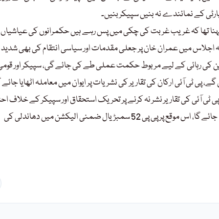
ارٹی کے نمائندے نہ بنیں سپیکر بنیں۔
ا کہنا تھا کہ غریب غربت کی چکی میں پس رہے ہیں حکمرانوں کی عیاشیاں 
بکہ اجلاس میں عمران خان پر جعلی مقدمات اور سیاسی انتقام کی بھی شدید 
ین کی رہائی کے لیے مربوط حکمت عملی طے کی جائے گی، سپیکر اور قومی
، پی ٹی آئی ارکان کی تقاریر کی نشریات پر ایوان میں معاملہ اٹھایا جائے گ
پی ٹی آئی کی تقاریر نشر نہ کرنے پر تحریک استحقاق اور سپیکر کے خلاف اح
کیا جائے گا، قومی نشریاتی ادارے اگر تقریر نہیں نشر کرتے تو احتجاج کیا جائے گا، اس موقع پر پی پی 52 سمبڑیال ضمنی الیکشن میں دھاندلی کی