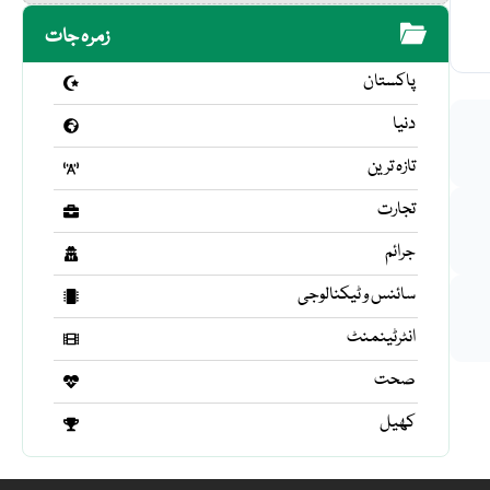
زمرہ جات
پاکستان
دنیا
تازہ ترین
تجارت
جرائم
سائنس و ٹیکنالوجی
انٹرٹینمنٹ
صحت
کھیل