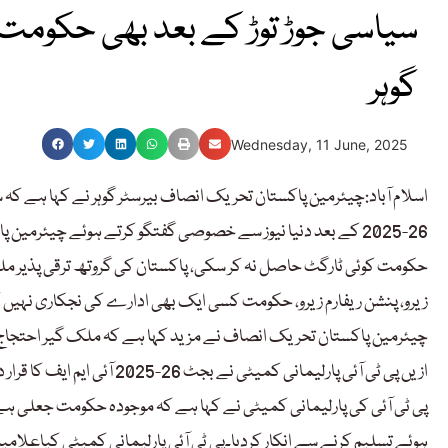
سیاسی جوڑ توڑ کے بعد بھی حکومت 
گوہر
Wednesday, 11 June, 2025
اسلام آباد:چیئرمین پاکستان تحریک انصاف بیرسٹر گوہر نے کہا ہے کہ
26-2025 کے بعد دنیا نیوز سے خصوصی گفتگو کرتے ہوئے چیئرمین
حکومت کوئی ٹارگٹ حاصل نہ کر سکی، پاکستان کی گروتھ ترقی پذیر م
زیرو، پنشن ریفارم زیرو، حکومت کسی ایک بھی ادارے کی نجکاری نہی
چیئرمین پاکستان تحریک انصاف نے مزید کہا ہے کہ ملک گیر احتجاج می
ازیں پی ٹی آئی پارلیمانی کمیٹی نے بجٹ 26-2025 آئی ایم ایف کا قرار دے کر مسترد کردیا۔
پی ٹی آئی کی پارلیمانی کمیٹی نے کہا ہے کہ موجودہ حکومت جعلی ہے بج
ہوئے تسلیم کرنے سے انکار کردیا۔پی ٹی آئی پارلیمانی کمیٹی کیاعلام