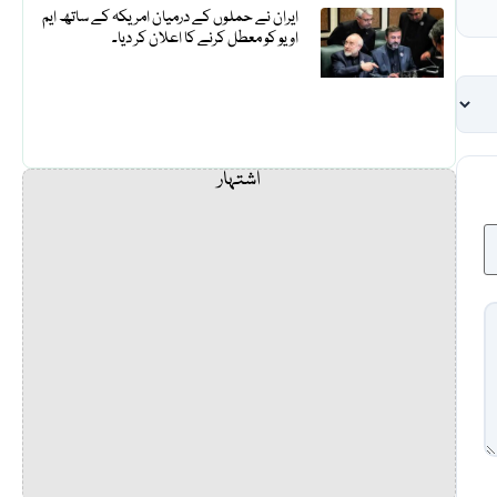
ایران نے حملوں کے درمیان امریکہ کے ساتھ ایم
او یو کو معطل کرنے کا اعلان کر دیا۔
اشتہار