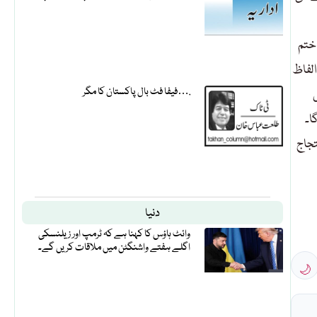
ختم
الفاظ
فیفا فٹ بال پاکستان کا مگر….
ا۔
تجاج
دنیا
وائٹ ہاؤس کا کہنا ہے کہ ٹرمپ اور زیلنسکی
اگلے ہفتے واشنگٹن میں ملاقات کریں گے۔
🌙