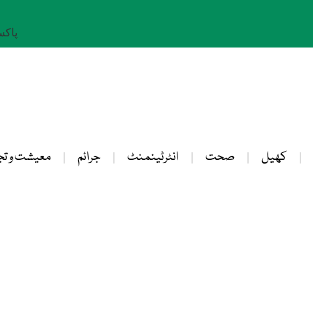
پاکستان: 
کھیل
صحت
انٹرٹینمنٹ
جرائم
معیشت و تج