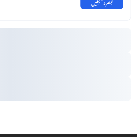
تبصرہ بھیجیں