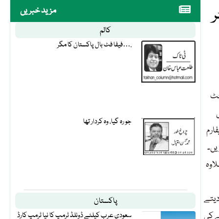
ر
مزید خبریں
کالم
فیفا فٹ بال پاکستان کا مگر….
جٹ
جو رہ گیا، وہ کردار تھا
ارم
یں۔
اوہ
دیتے
پاکستان
ے کی
سعودی عرب کیلئے ڈونلڈ ٹرمپ کا نیا ٹرمپ کارڈ