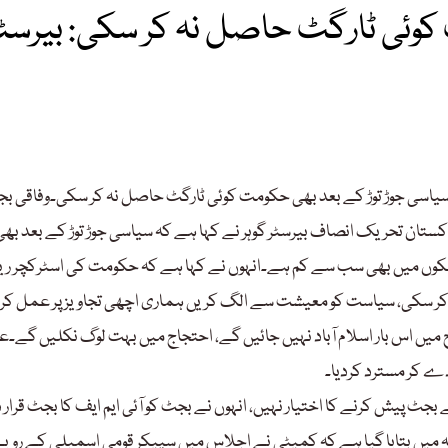
کوئی ٹارگٹ حاصل نہ کر سکی: بیرسٹ
 سیاسی جوڑ توڑ کے بعد بھی حکومت کوئی ٹارگٹ حاصل نہ کر سکی۔وفاقی ب
 پاکستان تحریک انصاف بیرسٹر گوہر نے کہا ہے کہ سیاسی جوڑ توڑ کے بعد بھی
لکوں میں بھی سب سے کم ہے۔انہوں نے کہا ہے کہ حکومت کی اسٹرکچر ریف
ں کر سکی، سیاست کو معیشت سے الگ کریں ہماری اچھی تجاویز پر عمل کر
ں اس بار اسلام آباد نہیں جائیں گے، احتجاج میں بہت لوگ نکلیں گے۔عل
ٹ پیش کرنے کا اختیار نہیں، انہوں نے بجٹ کو آئی ایم ایف کا بجٹ قرار 
یہ میں بتایا گیا ہے کہ کمیٹی نے اجلاس میں سپیکر قومی اسمبلی کے روی