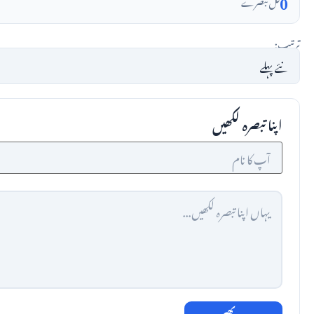
0
کل تبصرے
ترتیب:
اپنا تبصرہ لکھیں