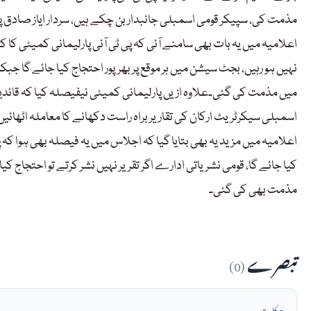
مذمت کی، سپیکر قومی اسمبلی جانبدار بن چکے ہیں، سردار ایاز صادق پ
اعلامیہ میں یہ بات بھی سامنے آئی کہ پی ٹی آئی پارلیمانی کمیٹی ک
نہیں ہو رہیں، بجٹ سیشن میں ہر موقع پر بھرپور احتجاج کیا جائے گا ج
میں مذمت کی گئی۔علاوہ ازیں پارلیمانی کمیٹی نیفیصلہ کیا کہ قائد
اسمبلی سیکرٹریٹ ارکان کی تقاریر براہ راست دکھانے کا معاملہ اٹھائیں گے
اعلامیہ میں مزید یہ بھی بتایا گیا کہ اجلاس میں یہ فیصلہ بھی ہوا کہ 
مذمت بھی کی گئی۔
تبصرے
(0)