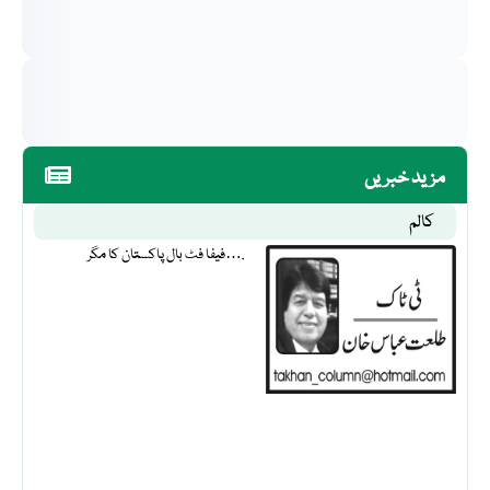
مزید خبریں
کالم
فیفا فٹ بال پاکستان کا مگر….