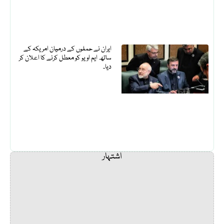
ایران نے حملوں کے درمیان امریکہ کے
ساتھ ایم او یو کو معطل کرنے کا اعلان کر
دیا۔
اشتہار