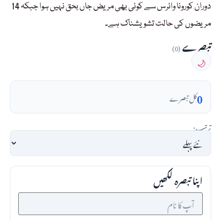
دوران کورونا وائرس سے کوئی بھی مریض جاں بحق نہیں ہوا جبکہ 14
مریضوں کی حالت تشویشناک ہے۔
تبصرے
(0)
🌙
0
کل تبصرے
ترتیب:
اپنا تبصرہ لکھیں