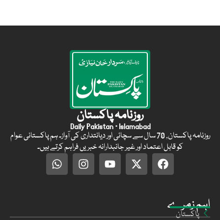
روزنامہ پاکستان
Daily Pakistan · Islamabad
روزنامہ پاکستان, 70 سال سے سچائی اور دیانتداری کی آواز۔ ہم پاکستانی عوام
کو قابل اعتماد اور غیر جانبدارانہ خبریں فراہم کرتے ہیں۔
اہم زمرے
پاکستان