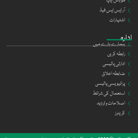
موبائل ایپ
آر ایس ایس فیڈ
اشتہارات
ادارہ
ہمارے بارے میں
رابطہ کریں
ادارتی پالیسی
ضابطہ اخلاق
پرائیویسی پالیسی
استعمال کی شرائط
اصلاحات و تردید
کریئرز