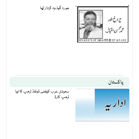
جو رہ گیا، وہ کردار تھا
پاکستان
سعودی عرب کیلئے ڈونلڈ ٹرمپ کا نیا
ٹرمپ کارڈ