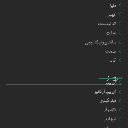
دنیا
کھیل
انٹرٹینمنٹ
تجارت
سائنس و ٹیکنالوجی
صحت
کالم
سروسز
ای پیپر
ای پیپر آرکائیو
فوٹو گیلری
ڈاؤنلوڈز
نیوز لیٹر