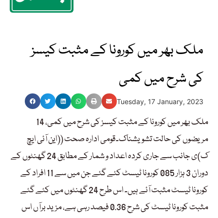
ملک بھر میں کورونا کے مثبت کیسز
کی شرح میں کمی
Tuesday, 17 January, 2023
ملک بھر میں کورونا کے مثبت کیسز کی شرح میں کمی، 14
مریضوں کی حالت تشویشناک۔قومی ادارہ صحت ((این آئی ایچ
ک)ی جانب سے جاری کردہ اعداد و شمار کے مطابق 24 گھنٹوں کے
دوران 3 ہزار 085 کورونا ٹیسٹ کئے گئے جن میں سے 11 افراد کے
کورونا ٹیسٹ مثبت آئے ہیں۔ اس طرح 24 گھنٹوں میں کئے گئے
مثبت کورونا ٹیسٹ کی شرح 0.36 فیصد رہی ہے، مزید برآں اس