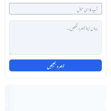
تبصرہ بھیجیں