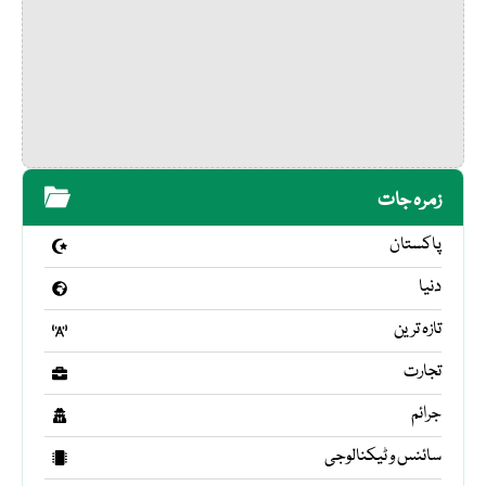
زمرہ جات
پاکستان
دنیا
تازہ ترین
تجارت
جرائم
سائنس و ٹیکنالوجی