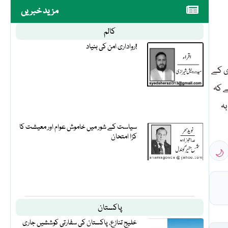
مزید خبریں
کالم
رواداری امن کی بنیاد!
ی کے
ہے کہ
ہ
سیاست کے شور میں خاموش عوام اور معیشت کا
کڑا امتحان
🌙
پاکستان
خلیج تنازع، پاکستان کی سفارتی کوششیں جاری