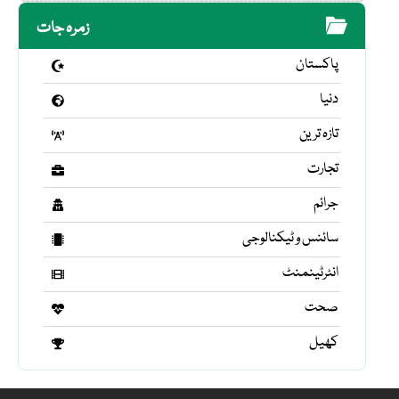
زمرہ جات
پاکستان
دنیا
تازہ ترین
تجارت
جرائم
سائنس و ٹیکنالوجی
انٹرٹینمنٹ
صحت
کھیل