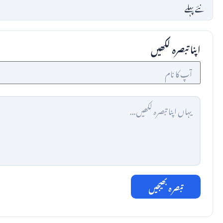
اپنا تبصرہ لکھیں
تبصرہ بھیجیں