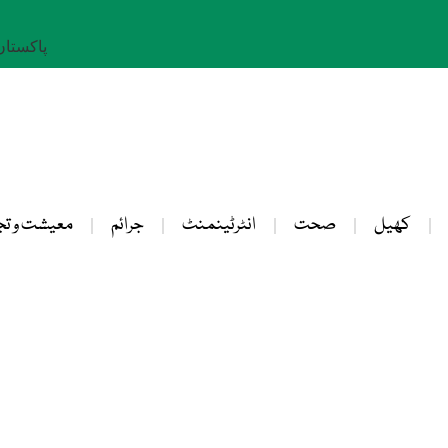
پاکستان: 25 صفر 
کھیل
صحت
انٹرٹینمنٹ
جرائم
معیشت و تج