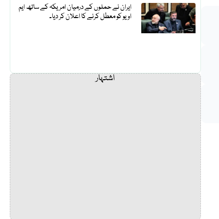
ایران نے حملوں کے درمیان امریکہ کے ساتھ ایم
او یو کو معطل کرنے کا اعلان کر دیا۔
اشتہار