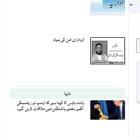
رواداری امن کی بنیاد!
دنیا
وائٹ ہاؤس کا کہنا ہے کہ ٹرمپ اور زیلنسکی
اگلے ہفتے واشنگٹن میں ملاقات کریں گے۔