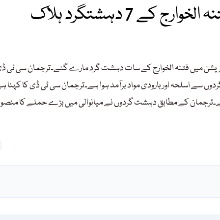
 کے 7 دہشتگرد ہلاک
پریشن میں فتنہ الخوارج کے سات دہشت گرد مارے گئے۔ترجمان سی ٹی ڈ
رد فرار ہوگئے، دہشت گردوں سے اسلحہ اور بارودی مواد برآمد ہوا ہے۔ترجمان سی ٹی ڈی کا کہنا 
ہے۔ترجمان کے مطابق دہشت گردوں نے میانوالی میں بڑے حملے کا منصوب