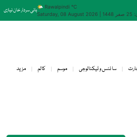
🌤 Rawalpindi °C
بانی سردار خان نیازی
1448
|
Saturday, 08 August 2026
ارت
سا ئنس و ٹیکنالوجی
موسم
کالم
مزید