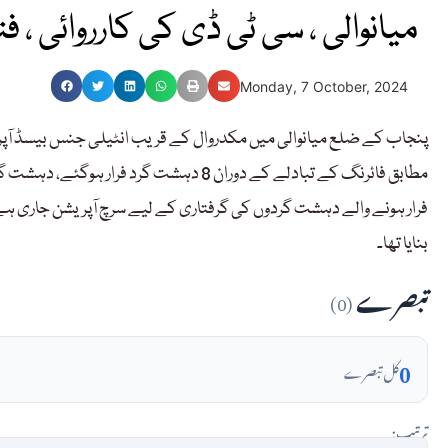
میانوالی ، سی ٹی ڈی کی کارروائی ، فتنہ الخوارج
Monday, 7 October, 2024
پنجاب کے ضلع میانوالی میں مکدروال کے قریب انٹیلی جنس بیسڈ آ
مطابق فائرنگ کے تبادلے کے دوران 8 دہشت گ
فرار ہونے والے دہشت گردوں کی گرفتاری کے لیے سرچ آپریشن جاری 
بنایا تھا۔
تبصرے
(0)
0
کل تبصرے
ترتیب: