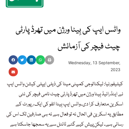
واٹس ایپ کی بِیٹا ورژن میں تھرڈ پارٹی
چیٹ فیچر کی آزمائش
Wednesday, 13 September,
2023
کیلیفورنیا: ٹیکنالوجی کمپنی میٹا کی ذیلی ایپلی کیشن واٹس ایپ
نے اینڈرائیڈ بِیٹا ورژن میں تھرڈ پارٹی چیٹ نامی فیچر کی نئی
اسکرین متعارف کرا دی۔واٹس ایپ بِیٹا انفو کی ایک رپورٹ کے
مطابق یہ اسکرین فی الحال نہ تو فعال ہے نہ ہی صارفین تک اس کی
رسائی ہے۔ لیکن پیش کیے گئے ٹائٹل سے یہ سمجھا جاسکتا ہے