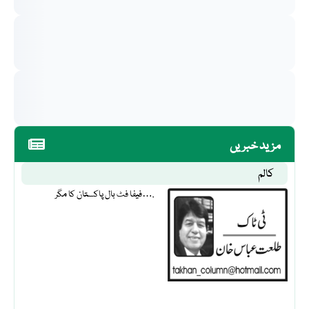
مزید خبریں
کالم
فیفا فٹ بال پاکستان کا مگر….