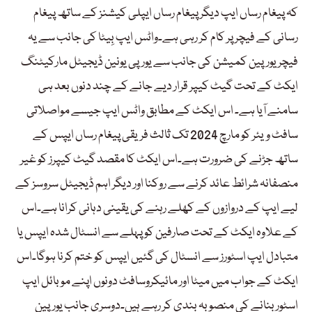
کہ پیغام رساں ایپ دیگر پیغام رساں ایپلی کیشنز کے ساتھ پیغام
رسانی کے فیچر پر کام کر رہی ہے۔واٹس ایپ بِیٹا کی جانب سے یہ
فیچر یورپین کمیشن کی جانب سے یورپی یونین ڈیجیٹل مارکیٹنگ
ایکٹ کے تحت گیٹ کیپر قرار دیے جانے کے چند دنوں بعد ہی
سامنے آیا ہے۔ اس ایکٹ کے مطابق واٹس ایپ جیسے مواصلاتی
سافٹ ویئر کو مارچ 2024 تک ثالث فریقی پیغام رساں ایپس کے
ساتھ جڑنے کی ضرورت ہے۔اس ایکٹ کا مقصد گیٹ کیپرز کو غیر
منصفانہ شرائط عائد کرنے سے روکنا اور دیگر اہم ڈیجیٹل سروسز کے
لیے ایپ کے دروازوں کے کھلے رہنے کی یقینی دہانی کرانا ہے۔اس
کے علاوہ ایکٹ کے تحت صارفین کو پہلے سے انسٹال شدہ ایپس یا
متبادل ایپ اسٹورز سے انسٹال کی گئیں ایپس کو ختم کرنا ہوگا۔اس
ایکٹ کے جواب میں میٹا اور مائیکروسافٹ دونوں اپنے موبائل ایپ
اسٹور بنانے کی منصوبہ بندی کر رہے ہیں۔دوسری جانب یورپین