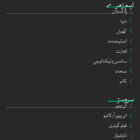
اہم زمرے
پاکستان
دنیا
کھیل
انٹرٹینمنٹ
تجارت
سائنس و ٹیکنالوجی
صحت
کالم
سروسز
ای پیپر
ای پیپر آرکائیو
فوٹو گیلری
ڈاؤنلوڈز