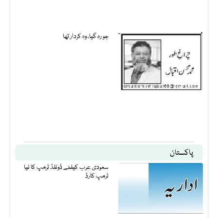
جو رہ گیا، وہ کردار تھا
پاکستان
سعودی عرب کیلئے ڈونلڈ ٹرمپ کا نیا
ٹرمپ کارڈ