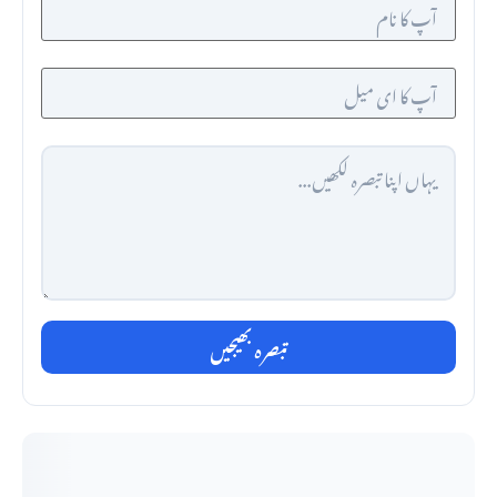
تبصرہ بھیجیں