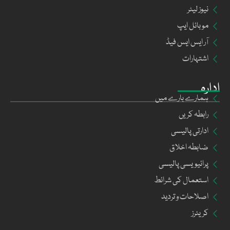
نیوز لیٹر
موبائل ایپ
آر ایس ایس فیڈ
اشتہارات
ادارہ
ہمارے بارے میں
رابطہ کریں
ادارتی پالیسی
ضابطہ اخلاق
پرائیویسی پالیسی
استعمال کی شرائط
اصلاحات و تردید
کریئرز