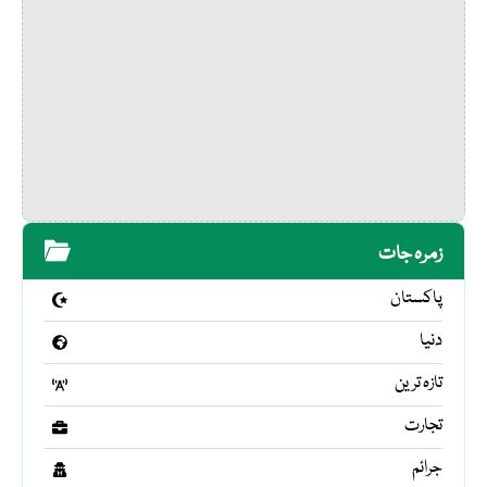
زمرہ جات
پاکستان
دنیا
تازہ ترین
تجارت
جرائم