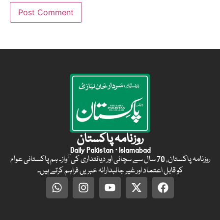
روزنامہ پاکستان
Daily Pakistan · Islamabad
روزنامہ پاکستان, 70 سال سے سچائی اور دیانتداری کی آواز۔ ہم پاکستانی عوام
کو قابل اعتماد اور غیر جانبدارانہ خبریں فراہم کرتے ہیں۔