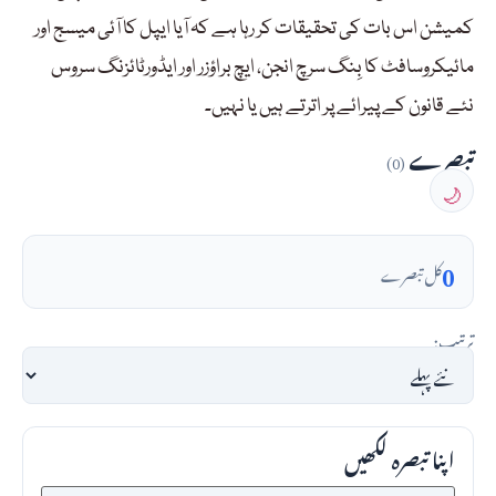
کمیشن اس بات کی تحقیقات کر رہا ہے کہ آیا ایپل کا آئی میسج اور
مائیکروسافٹ کا بِنگ سرچ انجن، ایچ براؤزر اور ایڈورٹائزنگ سروس
نئے قانون کے پیرائے پر اترتے ہیں یا نہیں۔
تبصرے
(0)
🌙
0
کل تبصرے
ترتیب:
اپنا تبصرہ لکھیں