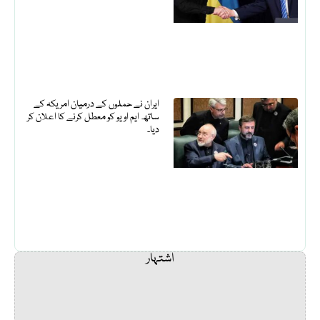
ایران نے حملوں کے درمیان امریکہ کے
ساتھ ایم او یو کو معطل کرنے کا اعلان کر
دیا۔
اشتہار