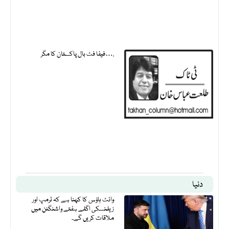
فیفا فٹ بال پاکستان کا مگر….
دنیا
وائٹ ہاؤس کا کہنا ہے کہ ٹرمپ اور
زیلنسکی اگلے ہفتے واشنگٹن میں
ملاقات کریں گے۔