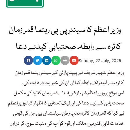
وزیر اعظم کا سینئر پی پی رہنما قمر زمان
کائرہ سے رابطہ، صحتیابی کیلئے دعا
Sunday, 27 July, 2025
وزیر اعظم شہباز شریف نے پیپلز پارٹی کے سینئر رہنما قمر زمان
کائرہ سے ٹیلفونک رابطہ کیا اور ان کی خیریت دریافت کی۔
اس موقع پر وزیر اعظم شہباز شریف نے قمر زمان کائرہ کی مکمل
صحت یابی کے لیے دعا کی اور نیک تمناؤں کا اظہار کیا۔وزیر اعظم
نے کہا کہ قمر زمان کائرہ محبِ وطن سیاستدان ہیں جن کی قومی
خدمات قابلِ قدر ہیں، ملک اور قوم کو آپ کی مثبت سوچ، کرادر اور