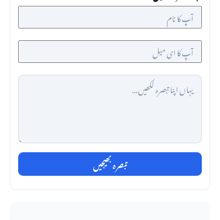
تبصرہ بھیجیں