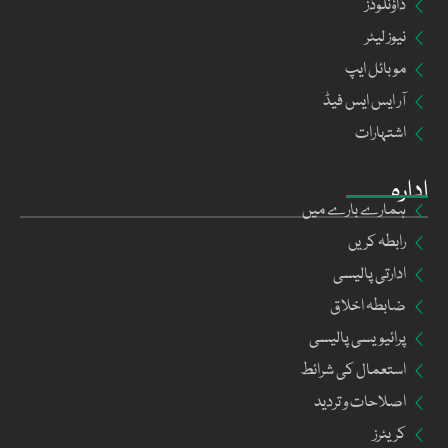
ڈاؤنلوڈز
نیوز لیٹر
موبائل ایپ
آر ایس ایس فیڈ
اشتہارات
ادارہ
ہمارے بارے میں
رابطہ کریں
ادارتی پالیسی
ضابطہ اخلاق
پرائیویسی پالیسی
استعمال کی شرائط
اصلاحات و تردید
کریئرز