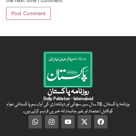
the next time I comment.
روزنامہ پاکستان
Daily Pakistan · Islamabad
روزنامہ پاکستان, 70 سال سے سچائی اور دیانتداری کی آواز۔ ہم پاکستانی عوام
کو قابل اعتماد اور غیر جانبدارانہ خبریں فراہم کرتے ہیں۔