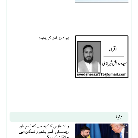
رواداری امن کی بنیاد!
دنیا
وائٹ ہاؤس کا کہنا ہے کہ ٹرمپ اور
زیلنسکی اگلے ہفتے واشنگٹن میں
ملاقات کریں گے۔