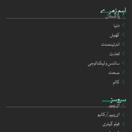
اہم زمرے
پاکستان
دنیا
کھیل
انٹرٹینمنٹ
تجارت
سائنس و ٹیکنالوجی
صحت
کالم
سروسز
ای پیپر
ای پیپر آرکائیو
فوٹو گیلری