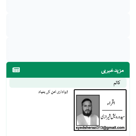
مزید خبریں
کالم
رواداری امن کی بنیاد!