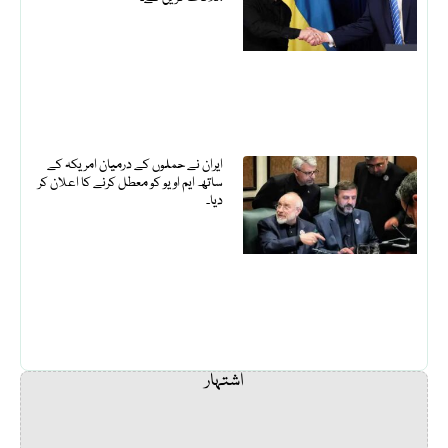
ایران نے حملوں کے درمیان امریکہ کے
ساتھ ایم او یو کو معطل کرنے کا اعلان کر
دیا۔
اشتہار