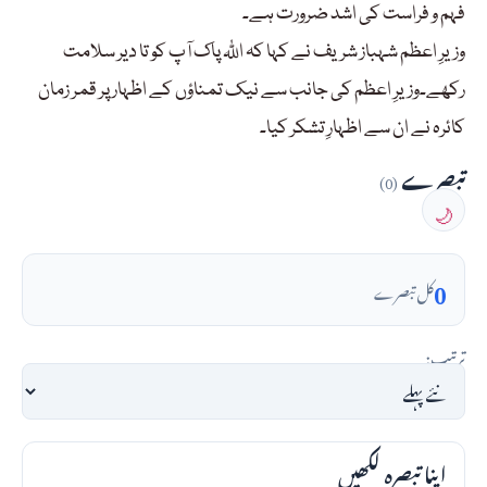
فہم و فراست کی اشد ضرورت ہے۔
وزیرِ اعظم شہباز شریف نے کہا کہ اللّٰہ پاک آپ کو تا دیر سلامت
رکھے۔وزیرِ اعظم کی جانب سے نیک تمناؤں کے اظہار پر قمر زمان
کائرہ نے ان سے اظہارِ تشکر کیا۔
تبصرے
(0)
🌙
0
کل تبصرے
ترتیب:
اپنا تبصرہ لکھیں